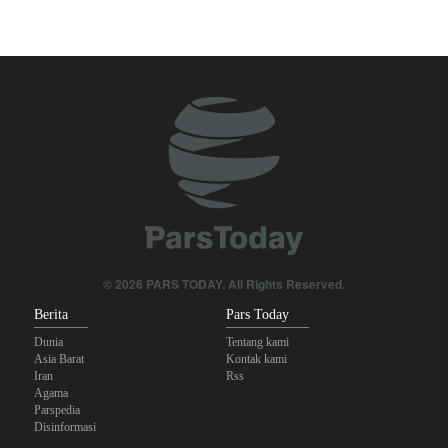
The Economist: Kesepakatan dengan Iran Opsi Realistis Akhiri
Krisis Selat Hormuz
Foreign Policy: Riyadh Terjepit di Antara Iran dan Ansarullah,
Kebijakan Ini Gagal
Yahya Saree: Kami Hancurkan Posisi Pasukan Bayaran Saudi
dengan Rudal Balistik dan Drone
Brigjen Akrami Nia: Artesh dalam Kondisi Siaga Penuh
Anggota Kongres AS Khawatirkan Dampak Menipisnya Rudal
© 2026 PARS TODAY. All Rights Reserved.
Amerika Hadapi Iran
Berita
Pars Today
Dunia
Tentang kami
Asia Barat
Kontak kami
Iran
Rss
Agama
Parspedia
Disinformasi