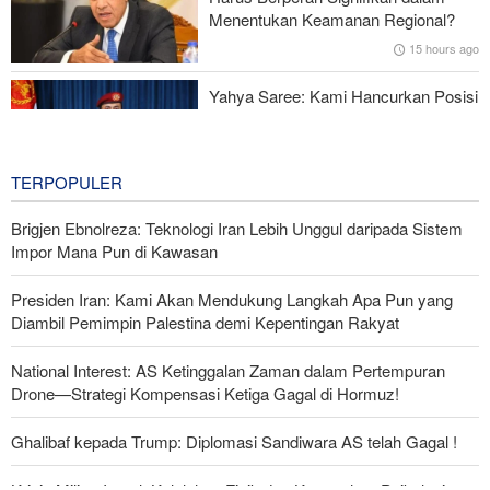
Dipecat
Menentukan Keamanan Regional?
15 hours ago
Yahya Saree: Kami Hancurkan Posisi
Pasukan Bayaran Saudi dengan
Rudal Balistik dan Drone
15 hours ago
TERPOPULER
Brigjen Ebnolreza: Teknologi Iran Lebih Unggul daripada Sistem
Impor Mana Pun di Kawasan
Presiden Iran: Kami Akan Mendukung Langkah Apa Pun yang
Diambil Pemimpin Palestina demi Kepentingan Rakyat
National Interest: AS Ketinggalan Zaman dalam Pertempuran
Drone—Strategi Kompensasi Ketiga Gagal di Hormuz!
Ghalibaf kepada Trump: Diplomasi Sandiwara AS telah Gagal !
Krisis Militer Israel; Kelelahan Fisik dan Keruntuhan Psikologis