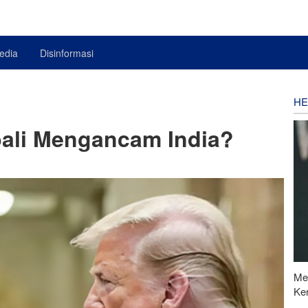
edia
Disinformasi
HE
li Mengancam India?
Me
Ke