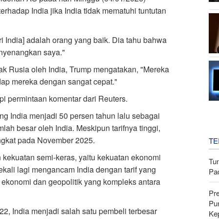
erhadap India jika India tidak mematuhi tuntutan
 India] adalah orang yang baik. Dia tahu bahwa
enyenangkan saya."
k Rusia oleh India, Trump mengatakan, "Mereka
hadap mereka dengan sangat cepat."
i permintaan komentar dari Reuters.
g India menjadi 50 persen tahun lalu sebagai
h besar oleh India. Meskipun tarifnya tinggi,
ingkat pada November 2025.
TE
 kekuatan semi-keras, yaitu kekuatan ekonomi
Tu
kali lagi mengancam India dengan tarif yang
Pa
n ekonomi dan geopolitik yang kompleks antara
Pr
Pu
2, India menjadi salah satu pembeli terbesar
Ke