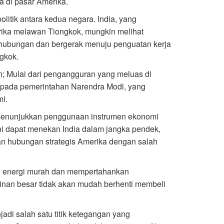
a di pasar Amerika.
olitik antara kedua negara. India, yang
rika melawan Tiongkok, mungkin melihat
m hubungan dan bergerak menuju penguatan kerja
gkok.
kan; Mulai dari pengangguran yang meluas di
 pada pemerintahan Narendra Modi, yang
i.
 menunjukkan penggunaan instrumen ekonomi
ini dapat menekan India dalam jangka pendek,
an hubungan strategis Amerika dengan salah
an energi murah dan mempertahankan
inan besar tidak akan mudah berhenti membeli
jadi salah satu titik ketegangan yang