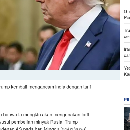
Gh
Pe
Tr
de
Ira
da
Yed
Ka
Trump kembali mengancam India dengan tarif
PI
a bahwa ia mungkin akan mengenakan tarif
yusul pembelian minyak Rusia. Trump
idenan AS pada hari Minggu (04/01/2026)