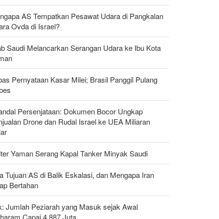
ngapa AS Tempatkan Pesawat Udara di Pangkalan
ra Ovda di Israel?
ab Saudi Melancarkan Serangan Udara ke Ibu Kota
man
as Pernyataan Kasar Milei; Brasil Panggil Pulang
bes
andal Persenjataan: Dokumen Bocor Ungkap
jualan Drone dan Rudal Israel ke UEA Miliaran
lar
liter Yaman Serang Kapal Tanker Minyak Saudi
a Tujuan AS di Balik Eskalasi, dan Mengapa Iran
tap Bertahan
ak: Jumlah Peziarah yang Masuk sejak Awal
haram Capai 4,887 Juta