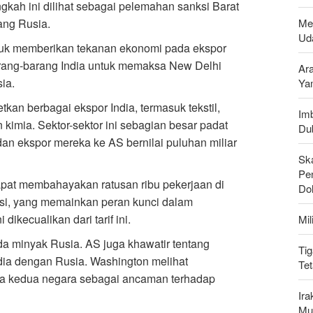
gkah ini dilihat sebagai pelemahan sanksi Barat
Me
ng Rusia.
Uda
uk memberikan tekanan ekonomi pada ekspor
arang-barang India untuk memaksa New Delhi
Ar
ia.
Ya
kan berbagai ekspor India, termasuk tekstil,
Imb
an kimia. Sektor-sektor ini sebagian besar padat
Du
an ekspor mereka ke AS bernilai puluhan miliar
Sk
Pen
dapat membahayakan ratusan ribu pekerjaan di
Do
armasi, yang memainkan peran kunci dalam
ikecualikan dari tarif ini.
Mi
ada minyak Rusia. AS juga khawatir tentang
Tig
ia dengan Rusia. Washington melihat
Te
ara kedua negara sebagai ancaman terhadap
Ir
Mu