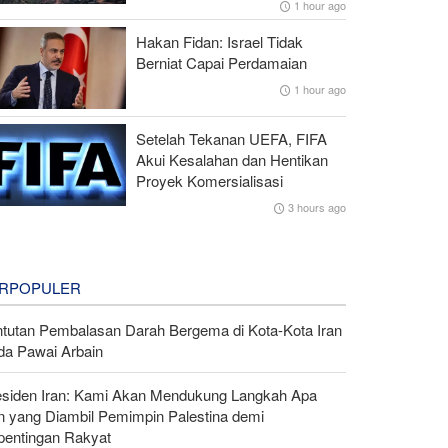
1 hour ago
Hakan Fidan: Israel Tidak
Berniat Capai Perdamaian
1 hour ago
Setelah Tekanan UEFA, FIFA
Akui Kesalahan dan Hentikan
Proyek Komersialisasi
3 hours ago
RPOPULER
ntutan Pembalasan Darah Bergema di Kota-Kota Iran
da Pawai Arbain
esiden Iran: Kami Akan Mendukung Langkah Apa
n yang Diambil Pemimpin Palestina demi
pentingan Rakyat