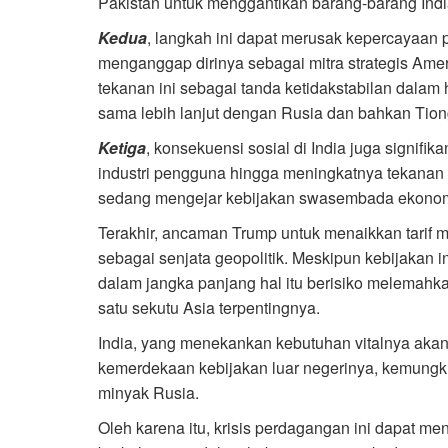
Pakistan untuk menggantikan barang-barang Indi
Kedua
, langkah ini dapat merusak kepercayaan p
menganggap dirinya sebagai mitra strategis Ame
tekanan ini sebagai tanda ketidakstabilan dala
sama lebih lanjut dengan Rusia dan bahkan Tion
Ketiga
, konsekuensi sosial di India juga signifi
industri pengguna hingga meningkatnya tekanan
sedang mengejar kebijakan swasembada ekonom
Terakhir, ancaman Trump untuk menaikkan tarif
sebagai senjata geopolitik. Meskipun kebijakan 
dalam jangka panjang hal itu berisiko melemahk
satu sekutu Asia terpentingnya.
India, yang menekankan kebutuhan vitalnya ak
kemerdekaan kebijakan luar negerinya, kemungk
minyak Rusia.
Oleh karena itu, krisis perdagangan ini dapat men