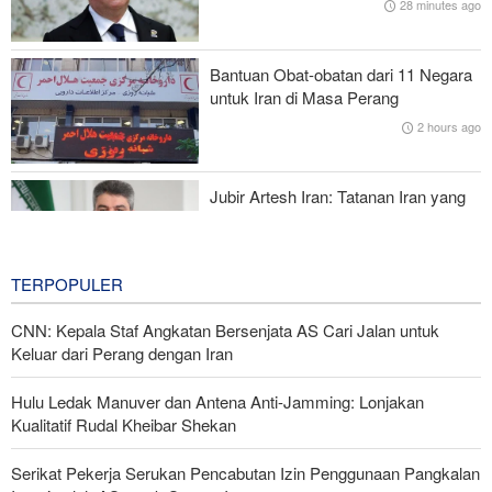
28 minutes ago
Sama STEM
Mantan Menlu AS: Gedung Putih Trump Mirip Istana Saddam
Bantuan Obat-obatan dari 11 Negara
Saat Kejatuhannya
untuk Iran di Masa Perang
2 hours ago
Pakta Makkah Picu Perdebatan; Turki Disebut Jadi 'Tentara
Bayaran' Saudi
Jubir Artesh Iran: Tatanan Iran yang
Berlaku di Selat Hormuz
3 hours ago
TERPOPULER
CNN: Kepala Staf Angkatan Bersenjata AS Cari Jalan untuk
Keluar dari Perang dengan Iran
Hulu Ledak Manuver dan Antena Anti-Jamming: Lonjakan
Kualitatif Rudal Kheibar Shekan
Serikat Pekerja Serukan Pencabutan Izin Penggunaan Pangkalan