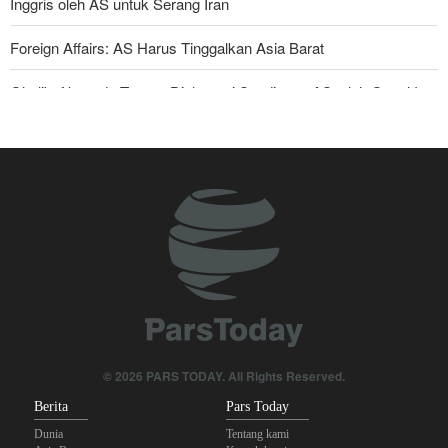
Inggris oleh AS untuk Serang Iran
Foreign Affairs: AS Harus Tinggalkan Asia Barat
Ghalibaf kepada Trump: Diplomasi Sandiwara AS telah Gagal !
Araghchi kepada Negara Tetangga: Kini Saatnya Andalkan Diri
Sendiri dan Jalin Persaudaraan Sejati
Joe Kent: Komunitas Intelijen AS Tahu Iran Tidak Buat Nuklir, Tapi
Suara Mereka Dibungkam
Mengapa Lobi Zionis di Amerika Tidak Lagi Seefektif Dulu?
Legislator Irak: AS Sumber Utama Instabilitas di Kawasan
Anggota Senior Ansarullah: Pernyataan DK PBB Tidak Layak
Diperhatikan
© 2026 PARS TODAY. All Rights Reserved.
Berita
Pars Today
Dunia
Tentang kami