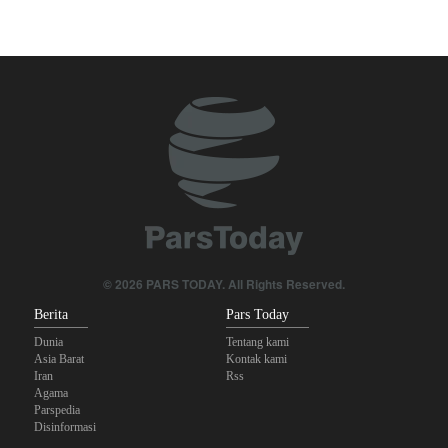
Araghchi kepada Negara Tetangga: Kini Saatnya Andalkan Diri
Sendiri dan Jalin Persaudaraan Sejati
Bantuan Obat-obatan dari 11 Negara untuk Iran di Masa Perang
Dua Sisi Arab Saudi Diserang; 'Pakta Makkah' Hanya Bertahan
Dua Hari?
Anggota Senior Ansarullah: Pernyataan DK PBB Tidak Layak
Diperhatikan
Joe Kent: Komunitas Intelijen AS Tahu Iran Tidak Buat Nuklir, Tapi
© 2026 PARS TODAY. All Rights Reserved.
Suara Mereka Dibungkam
Berita
Pars Today
Dunia
Tentang kami
Asia Barat
Kontak kami
Iran
Rss
Agama
Parspedia
Disinformasi