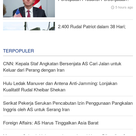
5 hours ago
Ayaz Amir: Pakta Mekah Tak Jelas Lawan Siapa—AS yang Bikin
Kawasan Tak Aman!
2.400 Rudal Patriot dalam 38 Hari;
Krisis Paling Mematikan di Riyadh
6 hours ago
TERPOPULER
CNN: Kepala Staf Angkatan Bersenjata AS Cari Jalan untuk
Keluar dari Perang dengan Iran
Hulu Ledak Manuver dan Antena Anti-Jamming: Lonjakan
Kualitatif Rudal Kheibar Shekan
Serikat Pekerja Serukan Pencabutan Izin Penggunaan Pangkalan
Inggris oleh AS untuk Serang Iran
Foreign Affairs: AS Harus Tinggalkan Asia Barat
Mengapa Seluruh Hubungan dengan Israel Harus Dihentikan?