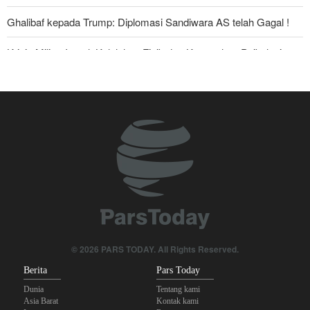
Ghalibaf kepada Trump: Diplomasi Sandiwara AS telah Gagal !
Krisis Militer Israel; Kelelahan Fisik dan Keruntuhan Psikologis
The Economist: Kesepakatan dengan Iran Opsi Realistis Akhiri
Krisis Selat Hormuz
Foreign Policy: Riyadh Terjepit di Antara Iran dan Ansarullah,
Kebijakan Ini Gagal
Yahya Saree: Kami Hancurkan Posisi Pasukan Bayaran Saudi
dengan Rudal Balistik dan Drone
Brigjen Akrami Nia: Artesh dalam Kondisi Siaga Penuh
Anggota Kongres AS Khawatirkan Dampak Menipisnya Rudal
© 2026 PARS TODAY. All Rights Reserved.
Amerika Hadapi Iran
Berita
Pars Today
Dunia
Tentang kami
Asia Barat
Kontak kami