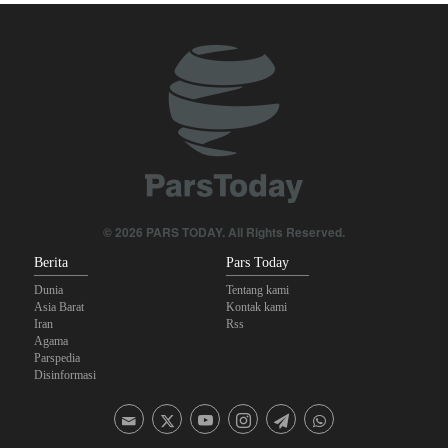
Foreign Affairs: AS Harus Tinggalkan Asia Barat
Pasukan Reaksi Cepat dan Pasukan Khusus AD Artesh: Garda
Terdepan Keamanan Perbatasan Iran
Bantuan Obat-obatan dari 11 Negara untuk Iran di Masa Perang
Araghchi kepada Negara Tetangga: Kini Saatnya Andalkan Diri
Sendiri dan Jalin Persaudaraan Sejati
Yahya Saree: Operasi Khusus di Al-Mokha—Puluhan Pasukan
© 2026 PARS TODAY. All Rights Reserved.
Saudi Tewas dan Terluka
Berita
Pars Today
Dunia
Tentang kami
Asia Barat
Kontak kami
Iran
Rss
Agama
Parspedia
Disinformasi