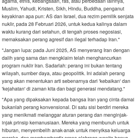
agama, etnis, kebangsaan, ras, atau perbedaan lainnya,
Muslim, Yahudi, Kristen, Sikh, Hindu, Buddha, penganut
keyakinan apa pun: AS dan Israel, dua rezim pemilik senjata
nuklir, pada 28 Februari 2026, untuk kedua kalinya dalam
waktu kurang dari setahun, di tengah proses negosiasi,
memaksakan perang agresif dan ilegal terhadap Iran."
"Jangan lupa: pada Juni 2025, AS menyerang Iran dengan
dalih yang sama dan mengklaim telah menghancurkan
program nuklir Iran. Sadarlah: perang ini bukan tentang
wilayah, sumber daya, atau geopolitik. Ini adalah perang
yang akan menentukan arti sebenarnya dari 'kebaikan' dan
'kejahatan' di zaman kita dan bagi generasi mendatang."
"Apa yang dipaksakan kepada bangsa Iran yang cinta damai
bukanlah perang konvensional. Di satu sisi berdiri mereka
yang menikmati melanggar aturan perang dan menginjak-
injak prinsip kemanusiaan. Mereka yang membunuh untuk
hiburan, menyembelih anak-anak untuk menyiksa keluarga
mereka, dan membombardir arena olahraga wanita hanya