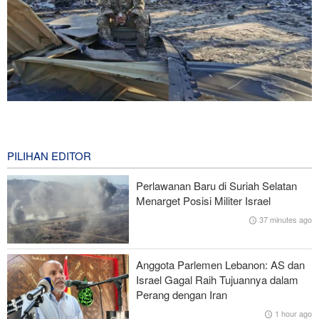
Wall Street Journal: Perang dengan Iran Ungkap Kelemahan
Militer Amerika Serikat
0 second ago
PILIHAN EDITOR
Mantan Menhan AS: Posisi Iran Unggul dalam Perang !
Perlawanan Baru di Suriah Selatan
Menarget Posisi Militer Israel
Presiden Pezeshkian Bertemu dan Berdialog dengan Rahbar
37 minutes ago
Perundingan antara Pemerintah Lebanon dan Rezim Zionis Buntu
Anggota Parlemen Lebanon: AS dan
Dampak Ketidakpastian di Selat Hormuz, Harga Minyak Dunia
Israel Gagal Raih Tujuannya dalam
Naik
Perang dengan Iran
1 hour ago