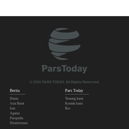
Skandal Persenjataan: Dokumen Bocor Ungkap Penjualan Drone
dan Rudal Israel ke UEA Miliaran Dolar
Militer Yaman Serang Kapal Tanker Minyak Saudi
Tiga Tujuan AS di Balik Eskalasi, dan Mengapa Iran Tetap
Bertahan
Irak: Jumlah Peziarah yang Masuk sejak Awal Muharam Capai
4,887 Juta
Legislator Iran: AS Akan Segera Diusir dari Kawasan dan Semua
© 2026 PARS TODAY. All Rights Reserved.
Pangkalan Terorisnya!
Berita
Pars Today
Dunia
Tentang kami
Asia Barat
Kontak kami
Iran
Rss
Agama
Parspedia
Disinformasi