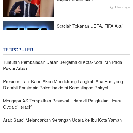
Budaya
1 hour ago
Yedioth Ahronoth: 170 Ribu Ajukan Terapi Jiwa, 66 Kasus Bunuh
Diri
Setelah Tekanan UEFA, FIFA Akui
Kesalahan dan Hentikan Proyek
Komersialisasi
4 hours ago
TERPOPULER
Tuntutan Pembalasan Darah Bergema di Kota-Kota Iran Pada
Pawai Arbain
Presiden Iran: Kami Akan Mendukung Langkah Apa Pun yang
Diambil Pemimpin Palestina demi Kepentingan Rakyat
Mengapa AS Tempatkan Pesawat Udara di Pangkalan Udara
Ovda di Israel?
Arab Saudi Melancarkan Serangan Udara ke Ibu Kota Yaman
Imbas Pernyataan Kasar Milei; Brasil Panggil Pulang Dubes