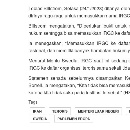
Tobias Billstrom, Selasa (24/1/2023) ditanya ol
dirinya ragu-ragu untuk memasukkan nama IRGC ke
Billstrom mengatakan, "Diperlukan bukti untuk
hukum sehingga bisa memasukkan IRGC ke daftar 
Ia menegaskan, "Memasukkan IRGC ke daftar o
rasional, dan memiliki banyak hambatan hukum ya
Menurut Menlu Swedia, IRGC saat ini sedang 
IRGC ke daftar organisasi teroris sama sekali t
Statemen senada sebelumnya disampaikan Ke
Borrell. Ia mengatakan, "Kita tidak bisa memasukk
karena kita tidak suka pada institusi tersebut." (H
Tags
IRAN
TERORIS
MENTERI LUAR NEGERI
SWEDIA
PARLEMEN EROPA