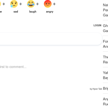
Nat
Pe
Ga
Gh
Gag
For
Ans
Th
Rea
Ya
Ba
Bri
An
Ru