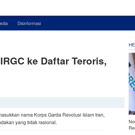
edia
Disinformasi
HE
RGC ke Daftar Teroris,
masukkan nama Korps Garda Revolusi Islam Iran,
Nor
ndakan yang tidak rasional.
Rea