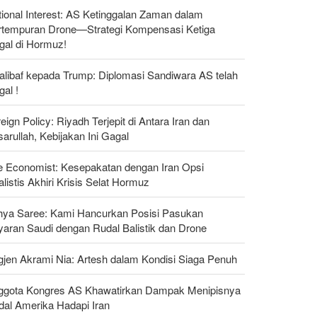
ional Interest: AS Ketinggalan Zaman dalam
rtempuran Drone—Strategi Kompensasi Ketiga
gal di Hormuz!
alibaf kepada Trump: Diplomasi Sandiwara AS telah
al !
eign Policy: Riyadh Terjepit di Antara Iran dan
arullah, Kebijakan Ini Gagal
e Economist: Kesepakatan dengan Iran Opsi
listis Akhiri Krisis Selat Hormuz
hya Saree: Kami Hancurkan Posisi Pasukan
yaran Saudi dengan Rudal Balistik dan Drone
gjen Akrami Nia: Artesh dalam Kondisi Siaga Penuh
ggota Kongres AS Khawatirkan Dampak Menipisnya
dal Amerika Hadapi Iran