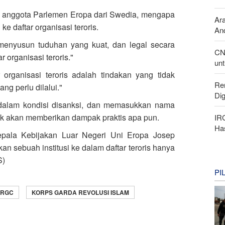
eh anggota Parlemen Eropa dari Swedia, mengapa 
Ar
 daftar organisasi teroris.
And
 menyusun tuduhan yang kuat, dan legal secara 
CN
organisasi teroris."
unt
rganisasi teroris adalah tindakan yang tidak
Re
ng perlu dilalui."
Di
dalam kondisi disanksi, dan memasukkan nama
idak akan memberikan dampak praktis apa pun.
IR
Ha
pala Kebijakan Luar Negeri Uni Eropa Josep
an sebuah institusi ke dalam daftar teroris hanya
S)
PI
IRGC
KORPS GARDA REVOLUSI ISLAM