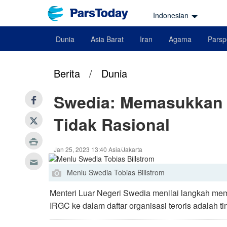
Indonesian
Dunia
Asia Barat
Iran
Agama
Parsp
Berita
/
Dunia
Swedia: Memasukkan I
Tidak Rasional
Jan 25, 2023 13:40 Asia/Jakarta
Menlu Swedia Tobias Billstrom
Menteri Luar Negeri Swedia menilai langkah me
IRGC ke dalam daftar organisasi teroris adalah ti