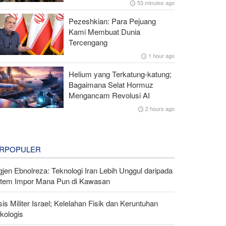
53 minutes ago
Pezeshkian: Para Pejuang
Kami Membuat Dunia
Tercengang
1 hour ago
Helium yang Terkatung-katung;
Bagaimana Selat Hormuz
Mengancam Revolusi AI
2 hours ago
RPOPULER
gjen Ebnolreza: Teknologi Iran Lebih Unggul daripada
stem Impor Mana Pun di Kawasan
sis Militer Israel; Kelelahan Fisik dan Keruntuhan
kologis