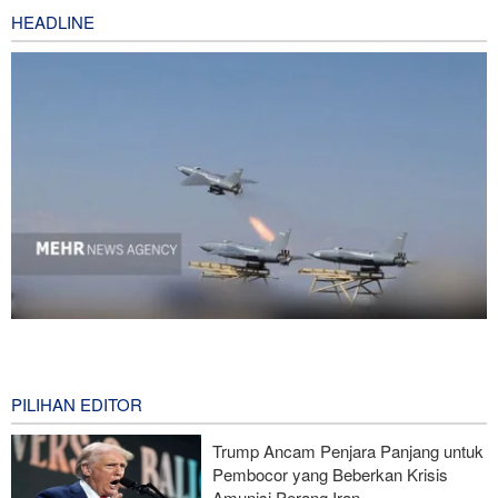
HEADLINE
National Interest: AS Ketinggalan Zaman dalam Pertempuran
Drone—Strategi Kompensasi Ketiga Gagal di Hormuz!
8 hours ago
PILIHAN EDITOR
Brigjen Akrami Nia: Artesh dalam Kondisi Siaga Penuh
Trump Ancam Penjara Panjang untuk
Pembocor yang Beberkan Krisis
Foreign Policy: Riyadh Terjepit di Antara Iran dan Ansarullah,
Amunisi Perang Iran