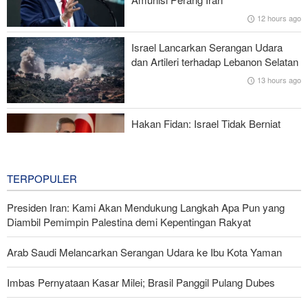
Kebijakan Ini Gagal
12 hours ago
Brigjen Ebnolreza: Teknologi Iran Lebih Unggul daripada Sistem
Israel Lancarkan Serangan Udara
Impor Mana Pun di Kawasan
dan Artileri terhadap Lebanon Selatan
13 hours ago
Mengapa AS Nyaris Kehabisan Senjata dalam perang melawan
Iran?
Hakan Fidan: Israel Tidak Berniat
Capai Perdamaian
14 hours ago
TERPOPULER
Presiden Iran: Kami Akan Mendukung Langkah Apa Pun yang
Diambil Pemimpin Palestina demi Kepentingan Rakyat
Arab Saudi Melancarkan Serangan Udara ke Ibu Kota Yaman
Imbas Pernyataan Kasar Milei; Brasil Panggil Pulang Dubes