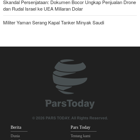
Skandal Persenjataan: Dokumen Bocor Ungkap Penjualan Drone
dan Rudal Israel ke UEA Miliaran Dolar
Militer Yaman Serang Kapal Tanker Minyak Saudi
Tiga Tujuan AS di Balik Eskalasi, dan Mengapa Iran Tetap
Bertahan
Brigjen Ebnolreza: Teknologi Iran Lebih Unggul daripada Sistem
Impor Mana Pun di Kawasan
Irak: Jumlah Peziarah yang Masuk sejak Awal Muharam Capai
4,887 Juta
Legislator Iran: AS Akan Segera Diusir dari Kawasan dan Semua
Pangkalan Terorisnya!
Ledakan yang Mengguncang UEA; Di Mana Jebel Ali dan
© 2026 PARS TODAY. All Rights Reserved.
Mengapa Itu Penting?
Berita
Pars Today
Dunia
Tentang kami