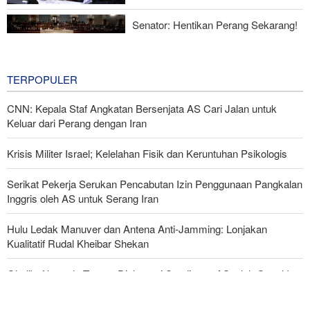
Melawan Zionis Urgen
Senator: Hentikan Perang Sekarang!
BBM Mahal, Nyawa Melayang
17 hours ago
TERPOPULER
CNN: Kepala Staf Angkatan Bersenjata AS Cari Jalan untuk
Keluar dari Perang dengan Iran
Krisis Militer Israel; Kelelahan Fisik dan Keruntuhan Psikologis
Serikat Pekerja Serukan Pencabutan Izin Penggunaan Pangkalan
Inggris oleh AS untuk Serang Iran
Hulu Ledak Manuver dan Antena Anti-Jamming: Lonjakan
Kualitatif Rudal Kheibar Shekan
Ghalibaf kepada Trump: Diplomasi Sandiwara AS telah Gagal !
Foreign Affairs: AS Harus Tinggalkan Asia Barat