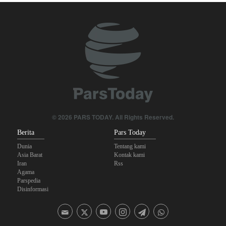
Yahya Saree: Kami Hancurkan Posisi Pasukan Bayaran Saudi
dengan Rudal Balistik dan Drone
The Economist: Kesepakatan dengan Iran Opsi Realistis Akhiri
Krisis Selat Hormuz
Mengapa Lobi Zionis di Amerika Tidak Lagi Seefektif Dulu?
Anggota Kongres AS Khawatirkan Dampak Menipisnya Rudal
Amerika Hadapi Iran
© 2026 PARS TODAY. All Rights Reserved.
Berita
Pars Today
Dunia
Tentang kami
Asia Barat
Kontak kami
Iran
Rss
Agama
Parspedia
Disinformasi