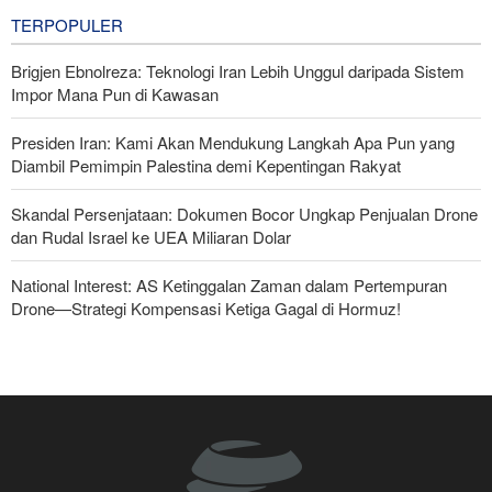
4 hours ago
TERPOPULER
Brigjen Ebnolreza: Teknologi Iran Lebih Unggul daripada Sistem
Impor Mana Pun di Kawasan
Presiden Iran: Kami Akan Mendukung Langkah Apa Pun yang
Diambil Pemimpin Palestina demi Kepentingan Rakyat
Skandal Persenjataan: Dokumen Bocor Ungkap Penjualan Drone
dan Rudal Israel ke UEA Miliaran Dolar
National Interest: AS Ketinggalan Zaman dalam Pertempuran
Drone—Strategi Kompensasi Ketiga Gagal di Hormuz!
Legislator Iran: AS Akan Segera Diusir dari Kawasan dan Semua
Pangkalan Terorisnya!
Foreign Policy: Riyadh Terjepit di Antara Iran dan Ansarullah,
Kebijakan Ini Gagal