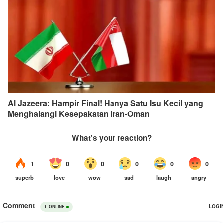
Al Jazeera: Hampir Final! Hanya Satu Isu Kecil yang
Menghalangi Kesepakatan Iran-Oman