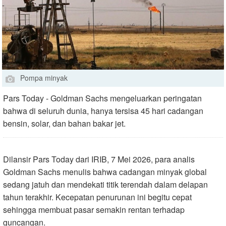
Pompa minyak
Pars Today - Goldman Sachs mengeluarkan peringatan
bahwa di seluruh dunia, hanya tersisa 45 hari cadangan
bensin, solar, dan bahan bakar jet.
Dilansir Pars Today dari IRIB, 7 Mei 2026, para analis
Goldman Sachs menulis bahwa cadangan minyak global
sedang jatuh dan mendekati titik terendah dalam delapan
tahun terakhir. Kecepatan penurunan ini begitu cepat
sehingga membuat pasar semakin rentan terhadap
guncangan.