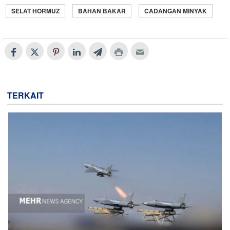
SELAT HORMUZ
BAHAN BAKAR
CADANGAN MINYAK
TERKAIT