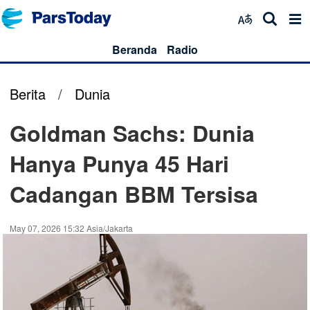
Beranda
Radio
Berita
/
Dunia
Goldman Sachs: Dunia
Hanya Punya 45 Hari
Cadangan BBM Tersisa
May 07, 2026 15:32 Asia/Jakarta