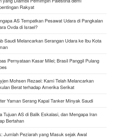
n yang Diambil Pemimpin Palestina demi
pentingan Rakyat
ngapa AS Tempatkan Pesawat Udara di Pangkalan
ra Ovda di Israel?
ab Saudi Melancarkan Serangan Udara ke Ibu Kota
man
as Pernyataan Kasar Milei; Brasil Panggil Pulang
bes
yjen Mohsen Rezaei: Kami Telah Melancarkan
kulan Berat terhadap Amerika Serikat
liter Yaman Serang Kapal Tanker Minyak Saudi
a Tujuan AS di Balik Eskalasi, dan Mengapa Iran
tap Bertahan
ak: Jumlah Peziarah yang Masuk sejak Awal