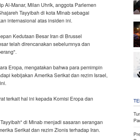
ip Al-Manar, Milan Uhrík, anggota Parlemen
Shajareh Tayyibah di kota Minab sebagai
n internasional atas insiden ini
.
depan Kedutaan Besar Iran di Brussel
sar telah direncanakan sebelumnya dan
perang
."
negara Eropa, mengatakan bahwa para pemimpin
pi kebijakan Amerika Serikat dan rezim Israel,
ini
.
t terkait hal ini kepada Komisi Eropa dan
TE
Tu
Pa
 Tayyibah" di Minab menjadi sasaran serangan
erika Serikat dan rezim Zionis terhadap Iran.
Pr