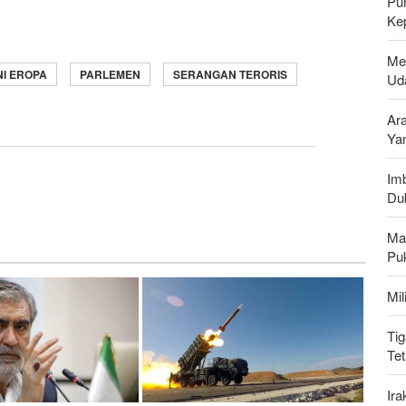
Pu
Ke
Me
NI EROPA
PARLEMEN
SERANGAN TERORIS
Uda
Ar
Ya
Imb
Du
Ma
Pu
Mi
Tig
Te
Ir