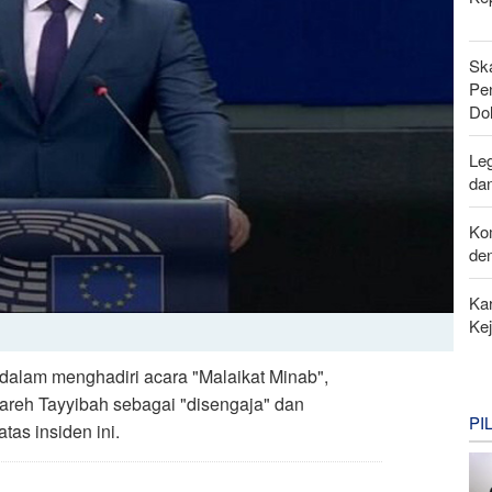
Sk
Pen
Do
Leg
da
Ko
de
Kar
Ke
dalam menghadiri acara "Malaikat Minab",
reh Tayyibah sebagai "disengaja" dan
PI
tas insiden ini.