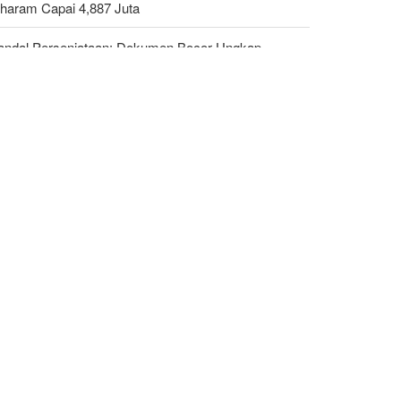
haram Capai 4,887 Juta
andal Persenjataan: Dokumen Bocor Ungkap
jualan Drone dan Rudal Israel ke UEA Miliaran
lar