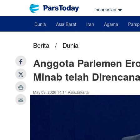
Indonesian
Dunia
Asia Barat
Iran
Agama
Parsp
Berita
/
Dunia
Anggota Parlemen Ero
Minab telah Direncan
May 09, 2026 14:14 Asia/Jakarta