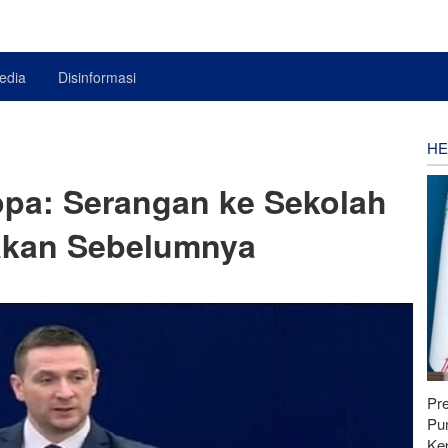
edia
Disinformasi
HE
pa: Serangan ke Sekolah
akan Sebelumnya
Pr
Pu
Ke