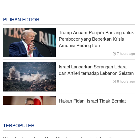
National Interest: AS Ketinggalan Zaman dalam Pertempuran
Drone—Strategi Kompensasi Ketiga Gagal di Hormuz!
3 hours ago
PILIHAN EDITOR
Brigjen Akrami Nia: Artesh dalam Kondisi Siaga Penuh
Trump Ancam Penjara Panjang untuk
Pembocor yang Beberkan Krisis
Foreign Policy: Riyadh Terjepit di Antara Iran dan Ansarullah,
Amunisi Perang Iran
Kebijakan Ini Gagal
7 hours ago
Brigjen Ebnolreza: Teknologi Iran Lebih Unggul daripada Sistem
Israel Lancarkan Serangan Udara
Impor Mana Pun di Kawasan
dan Artileri terhadap Lebanon Selatan
8 hours ago
Mengapa AS Nyaris Kehabisan Senjata dalam perang melawan
Iran?
Hakan Fidan: Israel Tidak Berniat
Capai Perdamaian
8 hours ago
TERPOPULER