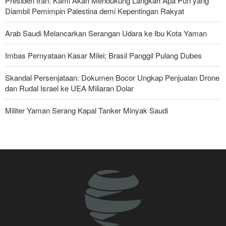
Presiden Iran: Kami Akan Mendukung Langkah Apa Pun yang
Diambil Pemimpin Palestina demi Kepentingan Rakyat
Arab Saudi Melancarkan Serangan Udara ke Ibu Kota Yaman
Imbas Pernyataan Kasar Milei; Brasil Panggil Pulang Dubes
Skandal Persenjataan: Dokumen Bocor Ungkap Penjualan Drone
dan Rudal Israel ke UEA Miliaran Dolar
Militer Yaman Serang Kapal Tanker Minyak Saudi
Tiga Tujuan AS di Balik Eskalasi, dan Mengapa Iran Tetap
Bertahan
Irak: Jumlah Peziarah yang Masuk sejak Awal Muharam Capai
4,887 Juta
Legislator Iran: AS Akan Segera Diusir dari Kawasan dan Semua
Pangkalan Terorisnya!