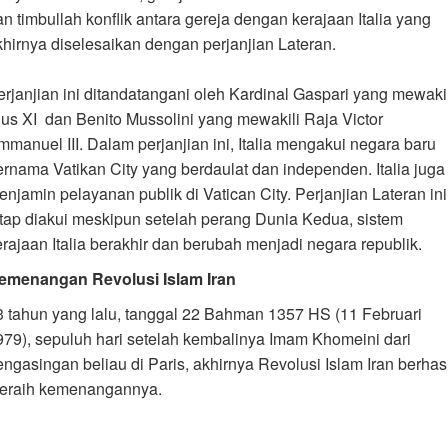
an timbullah konflik antara gereja dengan kerajaan Italia yang
khirnya diselesaikan dengan perjanjian Lateran.
erjanjian ini ditandatangani oleh Kardinal Gaspari yang mewakil
ius XI dan Benito Mussolini yang mewakili Raja Victor
mmanuel III. Dalam perjanjian ini, Italia mengakui negara baru
ernama Vatikan City yang berdaulat dan independen. Italia juga
enjamin pelayanan publik di Vatican City. Perjanjian Lateran ini
etap diakui meskipun setelah perang Dunia Kedua, sistem
erajaan Italia berakhir dan berubah menjadi negara republik.
emenangan Revolusi Islam Iran
3 tahun yang lalu, tanggal 22 Bahman 1357 HS (11 Februari
979), sepuluh hari setelah kembalinya Imam Khomeini dari
engasingan beliau di Paris, akhirnya Revolusi Islam Iran berhasi
eraih kemenangannya.