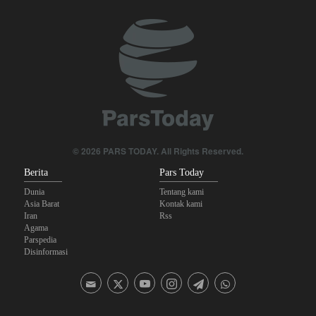
Militer Yaman Serang Kapal Tanker Minyak Saudi
Skandal Persenjataan: Dokumen Bocor Ungkap Penjualan Drone
dan Rudal Israel ke UEA Miliaran Dolar
Tiga Tujuan AS di Balik Eskalasi, dan Mengapa Iran Tetap
Bertahan
Irak: Jumlah Peziarah yang Masuk sejak Awal Muharam Capai
© 2026 PARS TODAY. All Rights Reserved.
4,887 Juta
Berita
Pars Today
Dunia
Tentang kami
Asia Barat
Kontak kami
Iran
Rss
Agama
Parspedia
Disinformasi