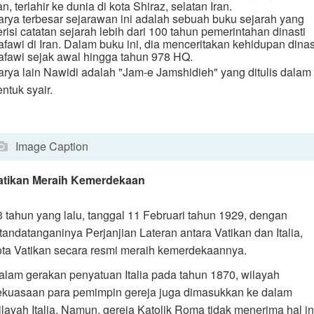
an, terlahir ke dunia di kota Shiraz, selatan Iran.
arya terbesar sejarawan ini adalah sebuah buku sejarah yang
erisi catatan sejarah lebih dari 100 tahun pemerintahan dinasti
afawi di Iran. Dalam buku ini, dia menceritakan kehidupan dinas
afawi sejak awal hingga tahun 978 HQ.
arya lain Nawidi adalah "Jam-e Jamshidieh" yang ditulis dalam
ntuk syair.
Image Caption
atikan Meraih Kemerdekaan
3 tahun yang lalu, tanggal 11 Februari tahun 1929, dengan
itandatanganinya Perjanjian Lateran antara Vatikan dan Italia,
ota Vatikan secara resmi meraih kemerdekaannya.
alam gerakan penyatuan Italia pada tahun 1870, wilayah
ekuasaan para pemimpin gereja juga dimasukkan ke dalam
ilayah Italia. Namun, gereja Katolik Roma tidak menerima hal in