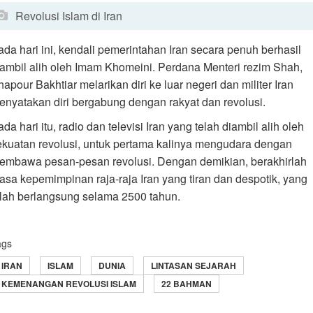
Revolusi Islam di Iran
ada hari ini, kendali pemerintahan Iran secara penuh berhasil
iambil alih oleh Imam Khomeini. Perdana Menteri rezim Shah,
apour Bakhtiar melarikan diri ke luar negeri dan militer Iran
enyatakan diri bergabung dengan rakyat dan revolusi.
da hari itu, radio dan televisi Iran yang telah diambil alih oleh
ekuatan revolusi, untuk pertama kalinya mengudara dengan
embawa pesan-pesan revolusi. Dengan demikian, berakhirlah
asa kepemimpinan raja-raja Iran yang tiran dan despotik, yang
elah berlangsung selama 2500 tahun.
ags
IRAN
ISLAM
DUNIA
LINTASAN SEJARAH
KEMENANGAN REVOLUSI ISLAM
22 BAHMAN