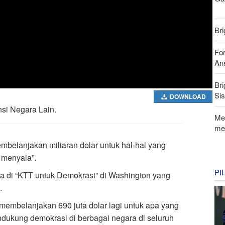
Bri
For
Ans
Bri
Si
DOWNLOAD
si Negara Lain.
Me
me
mbelanjakan miliaran dolar untuk hal-hal yang
 menyala”.
PI
a di “KTT untuk Demokrasi” di Washington yang
.
mbelanjakan 690 juta dolar lagi untuk apa yang
ukung demokrasi di berbagai negara di seluruh