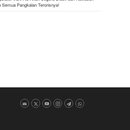
n Semua Pangkalan Terorisnya!
dakan yang Mengguncang UEA; Di Mana Jebel Ali
n Mengapa Itu Penting?