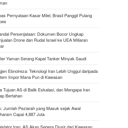
man
as Pernyataan Kasar Milei; Brasil Panggil Pulang
bes
andal Persenjataan: Dokumen Bocor Ungkap
jualan Drone dan Rudal Israel ke UEA Miliaran
lar
liter Yaman Serang Kapal Tanker Minyak Saudi
gjen Ebnolreza: Teknologi Iran Lebih Unggul daripada
stem Impor Mana Pun di Kawasan
a Tujuan AS di Balik Eskalasi, dan Mengapa Iran
tap Bertahan
ak: Jumlah Peziarah yang Masuk sejak Awal
haram Capai 4,887 Juta
islator Iran: AS Akan Segera Diusir dari Kawasan