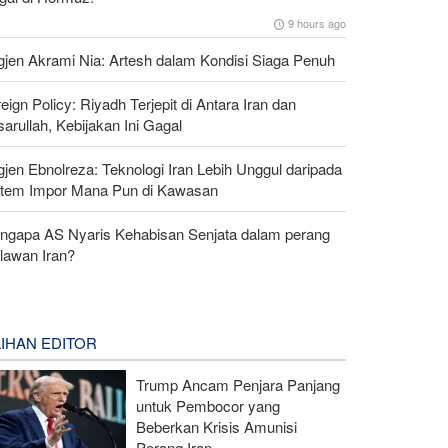
9 hours ago
gjen Akrami Nia: Artesh dalam Kondisi Siaga Penuh
eign Policy: Riyadh Terjepit di Antara Iran dan
arullah, Kebijakan Ini Gagal
gjen Ebnolreza: Teknologi Iran Lebih Unggul daripada
stem Impor Mana Pun di Kawasan
ngapa AS Nyaris Kehabisan Senjata dalam perang
lawan Iran?
LIHAN EDITOR
Trump Ancam Penjara Panjang
untuk Pembocor yang
Beberkan Krisis Amunisi
Perang Iran