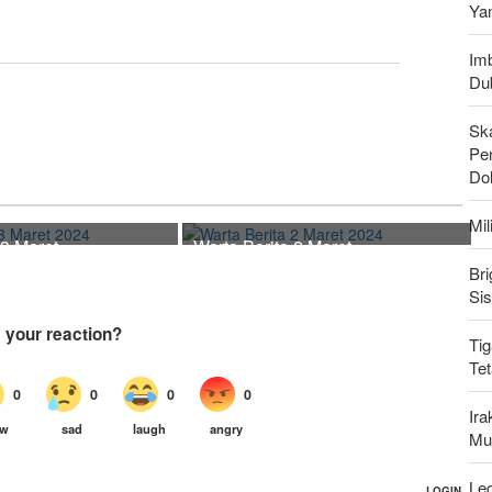
Ya
Imb
Du
Sk
Pen
Do
Mi
 3 Maret
Warta Berita 2 Maret
2024
Bri
Si
Tig
Te
Ir
Mu
Leg