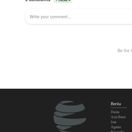
Berita
Dunia
Asia Barat
Iran
Agama
Parspedia