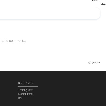
da
Le
da
Pars Today
Tentang kami
Kontak kami
Rss