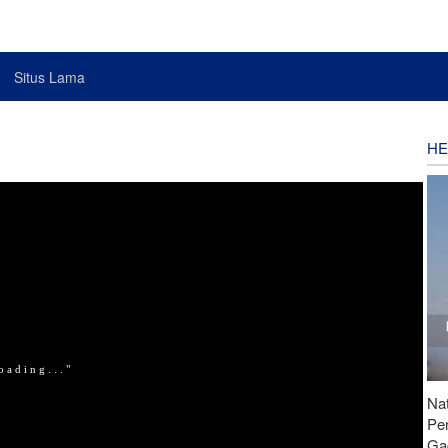
Situs Lama
HE
Nat
Pe
Ga