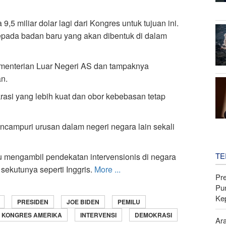
5 miliar dolar lagi dari Kongres untuk tujuan ini.
epada badan baru yang akan dibentuk di dalam
ementerian Luar Negeri AS dan tampaknya
n.
si yang lebih kuat dan obor kebebasan tetap
campuri urusan dalam negeri negara lain sekali
TE
lu mengambil pendekatan intervensionis di negara
sekutunya seperti Inggris.
More ...
Pr
Pu
Ke
PRESIDEN
JOE BIDEN
PEMILU
KONGRES AMERIKA
INTERVENSI
DEMOKRASI
Ar