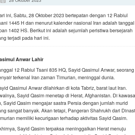
28 Oktober 2023
ari ini, Sabtu, 28 Oktober 2023 bertepatan dengan 12 Rabiul
sani 1445 H dan menurut kalender nasional Iran adalah tanggal
ban 1402 HS. Berikut ini adalah sejumlah peristiwa bersejarah
ng terjadi pada hari ini.
asimul Anwar Lahir
anggal 12 Rabiul Tsani 835 HQ, Sayid Qasimul Anwar, seorang
enyair terkenal Iran zaman Timurian, meninggal dunia.
yid Qasimul Anwar dilahirkan di kota Tabriz, barat laut Iran.
walnya, Sayid Qasim menetap di Herat, Afghanistan. Di kawas
tu, Sayid Qasim mengajar sastra Persia dengan jumlah murid
ang sangat banyak. Akan tetapi, Pangeran Shahrukh dari Dinast
imurian memiliki kecurigaan terhadap aktivitas Sayid Qasim.
khirnya, Sayid Qasim terpaksa meninggalkan Herat menuju