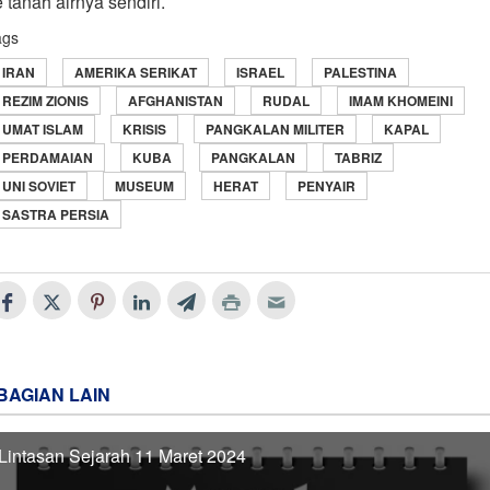
 tanah airnya sendiri.
ags
IRAN
AMERIKA SERIKAT
ISRAEL
PALESTINA
REZIM ZIONIS
AFGHANISTAN
RUDAL
IMAM KHOMEINI
UMAT ISLAM
KRISIS
PANGKALAN MILITER
KAPAL
PERDAMAIAN
KUBA
PANGKALAN
TABRIZ
UNI SOVIET
MUSEUM
HERAT
PENYAIR
SASTRA PERSIA
BAGIAN LAIN
Lintasan Sejarah 11 Maret 2024