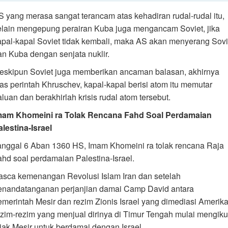
S yang merasa sangat terancam atas kehadiran rudal-rudal itu,
elain mengepung perairan Kuba juga mengancam Soviet, jika
apal-kapal Soviet tidak kembali, maka AS akan menyerang Sovi
an Kuba dengan senjata nuklir.
eskipun Soviet juga memberikan ancaman balasan, akhirnya
tas perintah Khruschev, kapal-kapal berisi atom itu memutar
luan dan berakhirlah krisis rudal atom tersebut.
mam Khomeini ra Tolak Rencana Fahd Soal Perdamaian
alestina-Israel
anggal 6 Aban 1360 HS, Imam Khomeini ra tolak rencana Raja
ahd soal perdamaian Palestina-Israel.
asca kemenangan Revolusi Islam Iran dan setelah
enandatanganan perjanjian damai Camp David antara
emerintah Mesir dan rezim Zionis Israel yang dimediasi Amerika
ezim-rezim yang menjual dirinya di Timur Tengah mulai mengiku
ejak Mesir untuk berdamai dengan Israel.