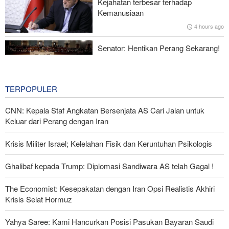
Kejahatan terbesar terhadap
Opini Publik
Kemanusiaan
4 hours ago
Menhan Pakistan: Persatuan Negara-negara Islam dalam
Melawan Zionis Urgen
Senator: Hentikan Perang Sekarang!
BBM Mahal, Nyawa Melayang
7 hours ago
TERPOPULER
CNN: Kepala Staf Angkatan Bersenjata AS Cari Jalan untuk
Keluar dari Perang dengan Iran
Krisis Militer Israel; Kelelahan Fisik dan Keruntuhan Psikologis
Ghalibaf kepada Trump: Diplomasi Sandiwara AS telah Gagal !
The Economist: Kesepakatan dengan Iran Opsi Realistis Akhiri
Krisis Selat Hormuz
Yahya Saree: Kami Hancurkan Posisi Pasukan Bayaran Saudi