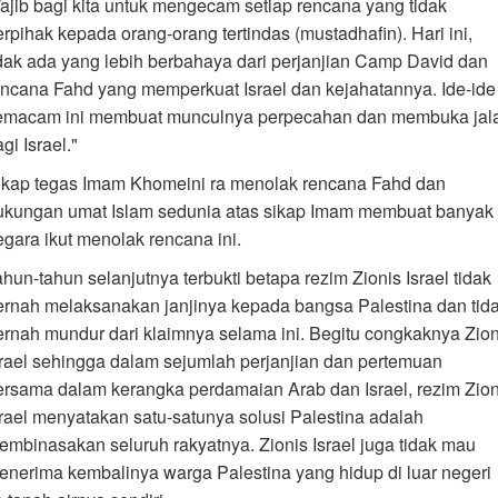
ajib bagi kita untuk mengecam setiap rencana yang tidak
erpihak kepada orang-orang tertindas (mustadhafin). Hari ini,
idak ada yang lebih berbahaya dari perjanjian Camp David dan
encana Fahd yang memperkuat Israel dan kejahatannya. Ide-ide
emacam ini membuat munculnya perpecahan dan membuka jal
gi Israel."
ikap tegas Imam Khomeini ra menolak rencana Fahd dan
ukungan umat Islam sedunia atas sikap Imam membuat banyak
egara ikut menolak rencana ini.
ahun-tahun selanjutnya terbukti betapa rezim Zionis Israel tidak
ernah melaksanakan janjinya kepada bangsa Palestina dan tid
ernah mundur dari klaimnya selama ini. Begitu congkaknya Zion
srael sehingga dalam sejumlah perjanjian dan pertemuan
ersama dalam kerangka perdamaian Arab dan Israel, rezim Zion
srael menyatakan satu-satunya solusi Palestina adalah
embinasakan seluruh rakyatnya. Zionis Israel juga tidak mau
enerima kembalinya warga Palestina yang hidup di luar negeri