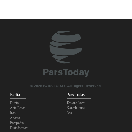
dengan Rudal Balistik dan Drone
Serikat Pekerja Serukan Pencabutan Izin Penggunaan Pangkalan
Inggris oleh AS untuk Serang Iran
Foreign Affairs: AS Harus Tinggalkan Asia Barat
Mengapa Lobi Zionis di Amerika Tidak Lagi Seefektif Dulu?
Anggota Kongres AS Khawatirkan Dampak Menipisnya Rudal
Amerika Hadapi Iran
Sanders: Trump Berbahaya Seret AS dalam Perang yang
Menghancurkan
© 2026 PARS TODAY. All Rights Reserved.
Berita
Pars Today
Dunia
Tentang kami
Asia Barat
Kontak kami
Iran
Rss
Agama
Parspedia
Disinformasi