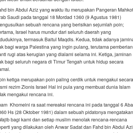
ahd bin Abdul Aziz yang waktu itu merupakan Pangeran Mahko
rab Saudi pada tanggal 18 Mordad 1360 (9 Agustus 1981)
engusulkan sebuah rencana yang berisikan sejumlah poin;
ertama, Israel harus mundur dari seluruh daerah yang
idudukinya, termasuk Baitul Maqdis. Kedua, tidak adanya jamin
ak bagi warga Palestina yang ingin pulang, terutama pemberian
anti rugi atas kerugian yang dialami selama ini. Ketiga, jaminan
ak bagi seluruh negara di Timur Tengah untuk hidup secara
amai.
oin ketiga merupakan poin paling cerdik untuk mengakui secar
esmi rezim Zionis Israel Hal ini pula yang membuat dunia Islam
idak mengakui rencana ini.
mam Khomeini ra saat mereaksi rencana ini pada tanggal 6 Ab
360 Hs (28 Oktober 1981) dalam sebuah pidatonya mengatakan
Wajib bagi kami dan setiap muslim menolak rencana-rencana
eperti yang dilakukan oleh Anwar Sadat dan Fahd bin Abdul Azi