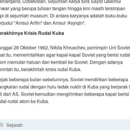
amarqand, Uzbekistan. Sejumlah karya tulis Sayid Qasimul
nwar yang berupa tulisan tangan hingga kini masih tersimpan
api di sejumlah museum. Di antara karyanya adalah buku-buku
rjudul "Anisul Arifin" dan Anisul ‘Asyiqin".
erakhirnya Krisis Rudal Kuba
anggal 28 Oktober 1962, Nikita Khruschev, pemimpin Uni Sovie
aat itu, memerintahkan agar kapal-kapal Soviet yang berisi ruda
tom memutar haluan dan kembali ke Soviet. Dengan adanya
rintah itu, berakhirlah krisis rudal Kuba.
ejak beberapa bulan sebelumnya, Soviet mendirikan beberapa
angkalan rudal dengan hulu ledak nuklir di Kuba yang berjarak 
il dari AS. Soviet kemudian mengirimkan beberapa kapal berisi
udal-rudal atom ke Kuba.
Sejarah