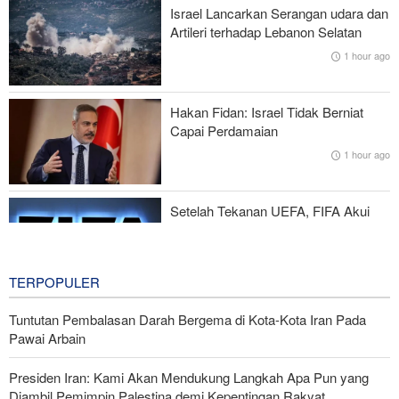
Gharibabadi: Kesepahaman Iran–Oman Bukan Berarti
Israel Lancarkan Serangan udara dan
Pembukaan Penuh Selat Hormuz
Artileri terhadap Lebanon Selatan
1 hour ago
Trump Ancam Wartawan AS yang Bocorkan Informasi dengan
Hukuman Penjara Panjang
Hakan Fidan: Israel Tidak Berniat
Iran dan Irak Kembangan Kerja Sama Ilmiah, Penelitian, dan
Capai Perdamaian
Budaya
1 hour ago
Yedioth Ahronoth: 170 Ribu Ajukan Terapi Jiwa, 66 Kasus Bunuh
Diri
Setelah Tekanan UEFA, FIFA Akui
Kesalahan dan Hentikan Proyek
Komersialisasi
3 hours ago
TERPOPULER
Tuntutan Pembalasan Darah Bergema di Kota-Kota Iran Pada
Pawai Arbain
Presiden Iran: Kami Akan Mendukung Langkah Apa Pun yang
Diambil Pemimpin Palestina demi Kepentingan Rakyat