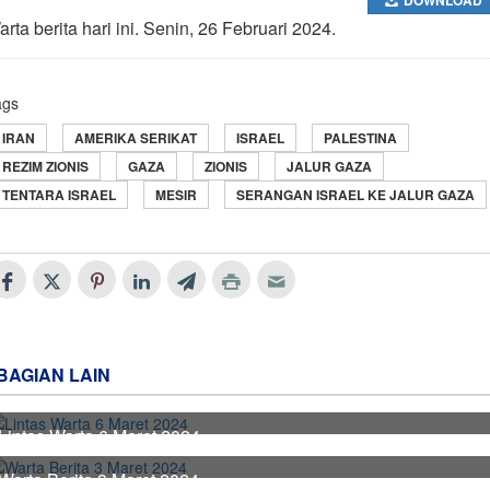
rta berita hari ini. Senin, 26 Februari 2024.
ags
IRAN
AMERIKA SERIKAT
ISRAEL
PALESTINA
REZIM ZIONIS
GAZA
ZIONIS
JALUR GAZA
TENTARA ISRAEL
MESIR
SERANGAN ISRAEL KE JALUR GAZA
BAGIAN LAIN
Lintas Warta 6 Maret 2024
Warta Berita 3 Maret 2024