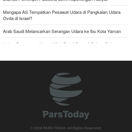
Mengapa AS Tempatkan Pesawat Udara di Pangkalan Udara
Ovda di Israel?
Arab Saudi Melancarkan Serangan Udara ke Ibu Kota Yaman
Imbas Pernyataan Kasar Milei; Brasil Panggil Pulang Dubes
Skandal Persenjataan: Dokumen Bocor Ungkap Penjualan Drone
dan Rudal Israel ke UEA Miliaran Dolar
Militer Yaman Serang Kapal Tanker Minyak Saudi
Tiga Tujuan AS di Balik Eskalasi, dan Mengapa Iran Tetap
Bertahan
Irak: Jumlah Peziarah yang Masuk sejak Awal Muharam Capai
4,887 Juta
Legislator Iran: AS Akan Segera Diusir dari Kawasan dan Semua
© 2026 PARS TODAY. All Rights Reserved.