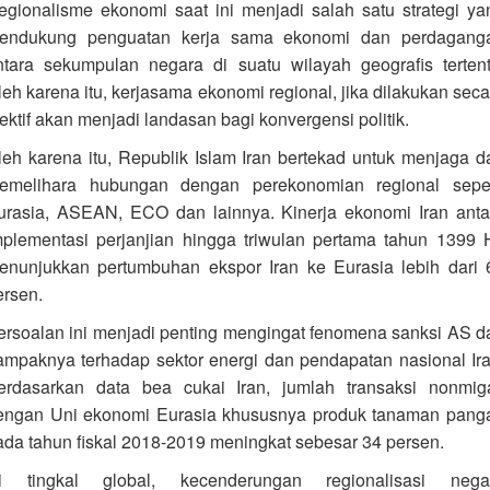
egionalisme ekonomi saat ini menjadi salah satu strategi ya
endukung penguatan kerja sama ekonomi dan perdagang
ntara sekumpulan negara di suatu wilayah geografis tertent
leh karena itu, kerjasama ekonomi regional, jika dilakukan seca
fektif akan menjadi landasan bagi konvergensi politik.
leh karena itu, Republik Islam Iran bertekad untuk menjaga d
emelihara hubungan dengan perekonomian regional seper
urasia, ASEAN, ECO dan lainnya. Kinerja ekonomi Iran anta
mplementasi perjanjian hingga triwulan pertama tahun 1399 
enunjukkan pertumbuhan ekspor Iran ke Eurasia lebih dari 
ersen.
ersoalan ini menjadi penting mengingat fenomena sanksi AS d
ampaknya terhadap sektor energi dan pendapatan nasional Ira
erdasarkan data bea cukai Iran, jumlah transaksi nonmig
engan Uni ekonomi Eurasia khususnya produk tanaman pang
ada tahun fiskal 2018-2019 meningkat sebesar 34 persen.
i tingkal global, kecenderungan regionalisasi nega