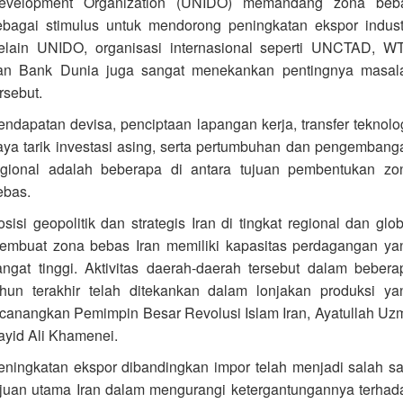
evelopment Organization (UNIDO) memandang zona beb
ebagai stimulus untuk mendorong peningkatan ekspor industr
elain UNIDO, organisasi internasional seperti UNCTAD, W
an Bank Dunia juga sangat menekankan pentingnya masal
rsebut.
endapatan devisa, penciptaan lapangan kerja, transfer teknolog
aya tarik investasi asing, serta pertumbuhan dan pengembang
egional adalah beberapa di antara tujuan pembentukan zo
ebas.
osisi geopolitik dan strategis Iran di tingkat regional dan glob
embuat zona bebas Iran memiliki kapasitas perdagangan ya
angat tinggi. Aktivitas daerah-daerah tersebut dalam bebera
ahun terakhir telah ditekankan dalam lonjakan produksi ya
icanangkan Pemimpin Besar Revolusi Islam Iran, Ayatullah Uz
ayid Ali Khamenei.
eningkatan ekspor dibandingkan impor telah menjadi salah sa
ujuan utama Iran dalam mengurangi ketergantungannya terhad