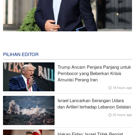
Iran dan Kirgizstan Tingkatkan Kerja Sama Perdagangan dan
Pertambangan
8 minutes ago
PILIHAN EDITOR
National Interest: AS Ketinggalan Zaman dalam Pertempuran
Trump Ancam Penjara Panjang untuk
Drone—Strategi Kompensasi Ketiga Gagal di Hormuz!
Pembocor yang Beberkan Krisis
Amunisi Perang Iran
Brigjen Akrami Nia: Artesh dalam Kondisi Siaga Penuh
18 hours ago
Foreign Policy: Riyadh Terjepit di Antara Iran dan Ansarullah,
Israel Lancarkan Serangan Udara
Kebijakan Ini Gagal
dan Artileri terhadap Lebanon Selatan
20 hours ago
Brigjen Ebnolreza: Teknologi Iran Lebih Unggul daripada Sistem
Impor Mana Pun di Kawasan
Hakan Fidan: Israel Tidak Berniat