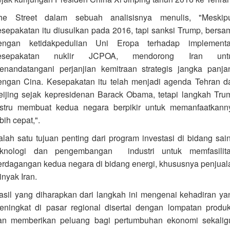
he Street dalam sebuah analisisnya menulis, "Meskip
esepakatan itu diusulkan pada 2016, tapi sanksi Trump, bersa
engan ketidakpedulian Uni Eropa terhadap implementa
esepakatan nuklir JCPOA, mendorong Iran unt
enandatangani perjanjian kemitraan strategis jangka panja
engan Cina. Kesepakatan itu telah menjadi agenda Tehran d
eijing sejak kepresidenan Barack Obama, tetapi langkah Tru
ustru membuat kedua negara berpikir untuk memanfaatkann
bih cepat,".
alah satu tujuan penting dari program investasi di bidang sain
eknologi dan pengembangan industri untuk memfasilita
erdagangan kedua negara di bidang energi, khususnya penjual
inyak Iran.
asil yang diharapkan dari langkah ini mengenai kehadiran ya
eningkat di pasar regional disertai dengan lompatan produk
an memberikan peluang bagi pertumbuhan ekonomi sekalig