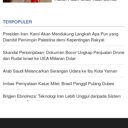
Capai Perdamaian
20 hours ago
TERPOPULER
Presiden Iran: Kami Akan Mendukung Langkah Apa Pun yang
Diambil Pemimpin Palestina demi Kepentingan Rakyat
Skandal Persenjataan: Dokumen Bocor Ungkap Penjualan Drone
dan Rudal Israel ke UEA Miliaran Dolar
Arab Saudi Melancarkan Serangan Udara ke Ibu Kota Yaman
Imbas Pernyataan Kasar Milei; Brasil Panggil Pulang Dubes
Brigjen Ebnolreza: Teknologi Iran Lebih Unggul daripada Sistem
Impor Mana Pun di Kawasan
Militer Yaman Serang Kapal Tanker Minyak Saudi
Irak: Jumlah Peziarah yang Masuk sejak Awal Muharam Capai