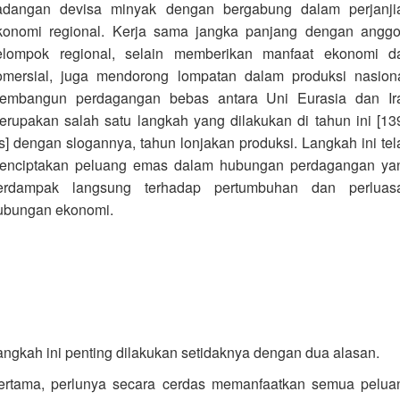
adangan devisa minyak dengan bergabung dalam perjanji
konomi regional. Kerja sama jangka panjang dengan anggo
elompok regional, selain memberikan manfaat ekonomi d
omersial, juga mendorong lompatan dalam produksi nasiona
embangun perdagangan bebas antara Uni Eurasia dan Ir
erupakan salah satu langkah yang dilakukan di tahun ini [13
s] dengan slogannya, tahun lonjakan produksi. Langkah ini tel
enciptakan peluang emas dalam hubungan perdagangan ya
erdampak langsung terhadap pertumbuhan dan perluas
ubungan ekonomi.
angkah ini penting dilakukan setidaknya dengan dua alasan.
ertama, perlunya secara cerdas memanfaatkan semua pelua