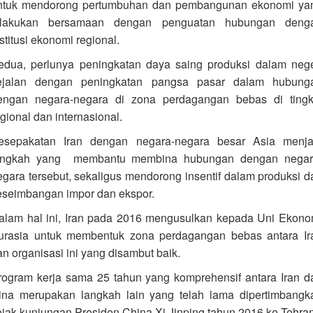
ntuk mendorong pertumbuhan dan pembangunan ekonomi ya
ilakukan bersamaan dengan penguatan hubungan deng
stitusi ekonomi regional.
edua, perlunya peningkatan daya saing produksi dalam nege
ejalan dengan peningkatan pangsa pasar dalam hubung
engan negara-negara di zona perdagangan bebas di tingk
gional dan internasional.
esepakatan Iran dengan negara-negara besar Asia menja
angkah yang membantu membina hubungan dengan negar
egara tersebut, sekaligus mendorong insentif dalam produksi d
eseimbangan impor dan ekspor.
alam hal ini, Iran pada 2016 mengusulkan kepada Uni Ekono
urasia untuk membentuk zona perdagangan bebas antara Ir
an organisasi ini yang disambut baik.
rogram kerja sama 25 tahun yang komprehensif antara Iran d
ina merupakan langkah lain yang telah lama dipertimbangk
ejak kunjungan Presiden China Xi Jinping tahun 2016 ke Tehran