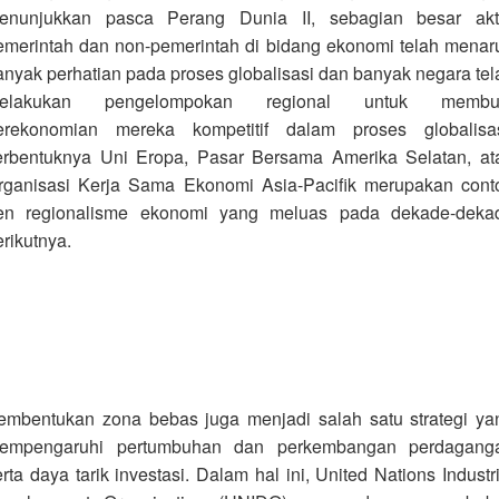
enunjukkan pasca Perang Dunia II, sebagian besar akt
emerintah dan non-pemerintah di bidang ekonomi telah menar
anyak perhatian pada proses globalisasi dan banyak negara tel
elakukan pengelompokan regional untuk membu
erekonomian mereka kompetitif dalam proses globalisas
erbentuknya Uni Eropa, Pasar Bersama Amerika Selatan, at
rganisasi Kerja Sama Ekonomi Asia-Pacifik merupakan cont
ren regionalisme ekonomi yang meluas pada dekade-deka
erikutnya.
embentukan zona bebas juga menjadi salah satu strategi ya
empengaruhi pertumbuhan dan perkembangan perdagang
rta daya tarik investasi. Dalam hal ini, United Nations Industri