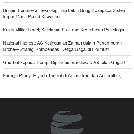
Brigjen Ebnolreza: Teknologi Iran Lebih Unggul daripada Sistem
Impor Mana Pun di Kawasan
Krisis Militer Israel; Kelelahan Fisik dan Keruntuhan Psikologis
National Interest: AS Ketinggalan Zaman dalam Pertempuran
Drone—Strategi Kompensasi Ketiga Gagal di Hormuz!
Ghalibaf kepada Trump: Diplomasi Sandiwara AS telah Gagal !
Foreign Policy: Riyadh Terjepit di Antara Iran dan Ansarullah,
Kebijakan Ini Gagal
The Economist: Kesepakatan dengan Iran Opsi Realistis Akhiri
Krisis Selat Hormuz
Yahya Saree: Kami Hancurkan Posisi Pasukan Bayaran Saudi
dengan Rudal Balistik dan Drone
Brigjen Akrami Nia: Artesh dalam Kondisi Siaga Penuh