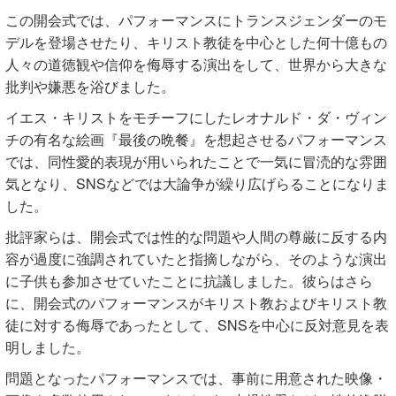
この開会式では、パフォーマンスにトランスジェンダーのモ
デルを登場させたり、キリスト教徒を中心とした何十億もの
人々の道徳観や信仰を侮辱する演出をして、世界から大きな
批判や嫌悪を浴びました。
イエス・キリストをモチーフにしたレオナルド・ダ・ヴィン
チの有名な絵画『最後の晩餐』を想起させるパフォーマンス
では、同性愛的表現が用いられたことで一気に冒涜的な雰囲
気となり、SNSなどでは大論争が繰り広げらることになりま
した。
批評家らは、開会式では性的な問題や人間の尊厳に反する内
容が過度に強調されていたと指摘しながら、そのような演出
に子供も参加させていたことに抗議しました。彼らはさら
に、開会式のパフォーマンスがキリスト教およびキリスト教
徒に対する侮辱であったとして、SNSを中心に反対意見を表
明しました。
問題となったパフォーマンスでは、事前に用意された映像・