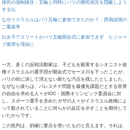
移民の強制移住；五輪と同時にパリの難民状況を隠蔽しよう
する仏
なぜイスラエルはパリ五輪に参加できたのか？：西側諸国の
二重基準
仏女子アスリートがパリ五輪開会式に参加できず ヒジャー
ブ着用を理由に
一方、多くの反戦活動家は、子どもを殺害するシオニスト政
権イスラエルの選手団が開会式でセーヌ川を下ったことが、
パリの街に決して消えない新たな汚点を残したとしました。
なぜなら彼らは、パレスチナ問題を最優先課題だとする世界
の自由を求める人々がIOC・国際オリンピック委員会に対
し、スポーツ選手を含めたガザの人々がイスラエル政権によ
って殺されていることに何らかの反応を示すことを期待して
いたからです。
この批判は、的確に要点を突いたものと言えます。それは、