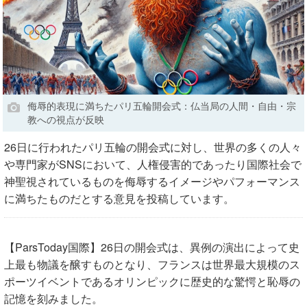
侮辱的表現に満ちたパリ五輪開会式：仏当局の人間・自由・宗
教への視点が反映
26日に行われたパリ五輪の開会式に対し、世界の多くの人々
や専門家がSNSにおいて、人権侵害的であったり国際社会で
神聖視されているものを侮辱するイメージやパフォーマンス
に満ちたものだとする意見を投稿しています。
【ParsToday国際】26日の開会式は、異例の演出によって史
上最も物議を醸すものとなり、フランスは世界最大規模のス
ポーツイベントであるオリンピックに歴史的な驚愕と恥辱の
記憶を刻みました。