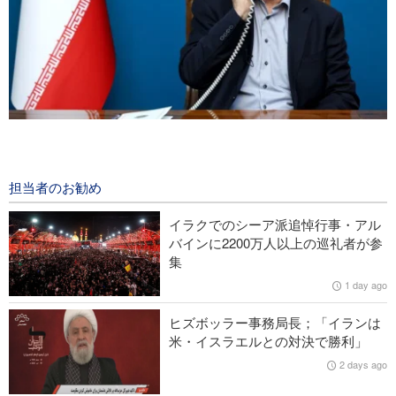
イラン大統領；「交渉過程におけるパレスチナ指導者らのあら
ゆる決定を支持」
1 day ago
担当者のお勧め
中央アジア空手選手権で、イランが金8、銀3、銅8を獲得
イラクでのシーア派追悼行事・アル
バインに2200万人以上の巡礼者が参
イエメン軍、サウジの石油タンカーを攻撃
集
1 day ago
米CBSの最新映像；米長距離ミサイルの終焉を反映
ヒズボッラー事務局長；「イランは
イラン外務省報道官；「ホルモズ海峡を巡るイラン・オマーン
米・イスラエルとの対決で勝利」
協議の雰囲気は前向き」
2 days ago