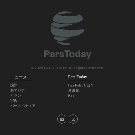
サウジがイエメン首都を空爆
イラクでのシーア派追悼行事・アルバインに2200万人以上の巡
礼者が参集
イラン国会関係者；「米国が地域から追放される日はそう遠く
ない」
イラン外務省報道官；「ホルモズ海峡を巡るイラン・オマーン
協議の雰囲気は前向き」
© 2026 PARS TODAY. All Rights Reserved.
ニュース
Pars Today
国際
ParsTodayとは？
西アジア
連絡先
イラン
RSS
宗教
パースペディア