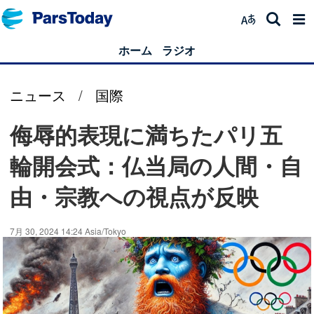
ホーム
ラジオ
ニュース
/
国際
侮辱的表現に満ちたパリ五
輪開会式：仏当局の人間・自
由・宗教への視点が反映
7月 30, 2024 14:24 Asia/Tokyo