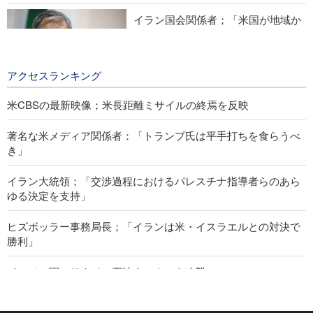
イラン国会関係者；「米国が地域か
ら追放される日はそう遠くない」
1 day ago
アクセスランキング
米CBSの最新映像；米長距離ミサイルの終焉を反映
著名な米メディア関係者：「トランプ氏は平手打ちを食らうべ
き」
イラン大統領；「交渉過程におけるパレスチナ指導者らのあら
ゆる決定を支持」
ヒズボッラー事務局長；「イランは米・イスラエルとの対決で
勝利」
イエメン軍、サウジの石油タンカーを攻撃
イエメン無人機が、サウジ・ナジラン空港を攻撃