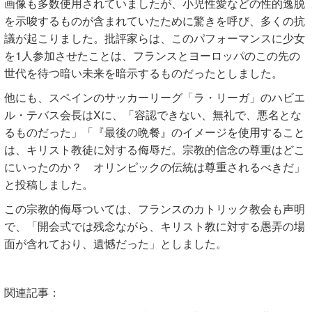
画像も多数使用されていましたが、小児性愛などの性的逸脱
を示唆するものが含まれていたために驚きを呼び、多くの抗
議が起こりました。批評家らは、このパフォーマンスに少女
を1人参加させたことは、フランスとヨーロッパのこの先の
世代を待つ暗い未来を暗示するものだったとしました。
他にも、スペインのサッカーリーグ「ラ・リーガ」のハビエ
ル・テバス会長はXに、「容認できない、無礼で、悪名とな
るものだった」「『最後の晩餐』のイメージを使用すること
は、キリスト教徒に対する侮辱だ。宗教的信念の尊重はどこ
にいったのか？ オリンピックの伝統は尊重されるべきだ」
と投稿しました。
この宗教的侮辱ついては、フランスのカトリック教会も声明
で、「開会式では残念ながら、キリスト教に対する愚弄の場
面が含れており、遺憾だった」としました。
関連記事：