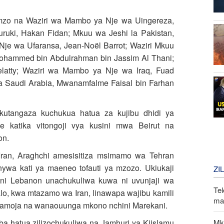
umzo na Waziri wa Mambo ya Nje wa Uingereza,
ruki, Hakan Fidan; Mkuu wa Jeshi la Pakistan,
Nje wa Ufaransa, Jean‑Noël Barrot; Waziri Mkuu
ohammed bin Abdulrahman bin Jassim Al Thani;
latty; Waziri wa Mambo ya Nje wa Iraq, Fuad
 Saudi Arabia, Mwanamfalme Faisal bin Farhan
kutangaza kuchukua hatua za kujibu dhidi ya
e katika vitongoji vya kusini mwa Beirut na
on.
an, Araghchi amesisitiza msimamo wa Tehran
wa kati ya maeneo tofauti ya mzozo. Ukiukaji
ZI
ni Lebanon unachukuliwa kuwa ni uvunjaji wa
Tel
o, kwa mtazamo wa Iran, linawapa wajibu kamili
mak
pamoja na wanaouunga mkono nchini Marekani.
Mk
a hatua zilizochukuliwa na Jamhuri ya Kiislamu