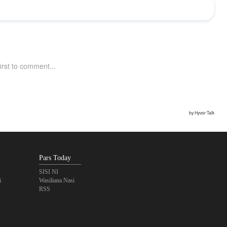
Pars Today
SISI NI
i
Wasiliana Nasi
RSS