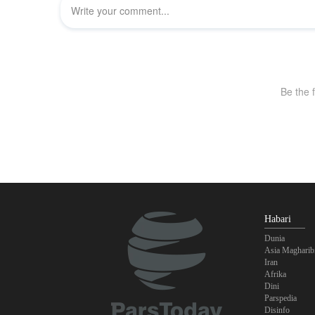
Habari
Dunia
Asia Magharib
Iran
Afrika
Dini
Parspedia
Disinfo