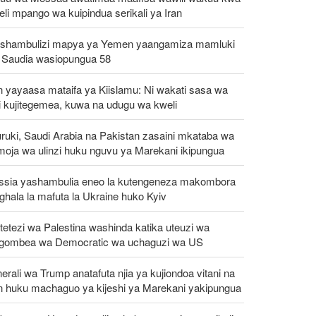
eli mpango wa kuipindua serikali ya Iran
shambulizi mapya ya Yemen yaangamiza mamluki
 Saudia wasiopungua 58
n yayaasa mataifa ya Kiislamu: Ni wakati sasa wa
i kujitegemea, kuwa na udugu wa kweli
ruki, Saudi Arabia na Pakistan zasaini mkataba wa
moja wa ulinzi huku nguvu ya Marekani ikipungua
ssia yashambulia eneo la kutengeneza makombora
ghala la mafuta la Ukraine huko Kyiv
etezi wa Palestina washinda katika uteuzi wa
gombea wa Democratic wa uchaguzi wa US
erali wa Trump anatafuta njia ya kujiondoa vitani na
an huku machaguo ya kijeshi ya Marekani yakipungua