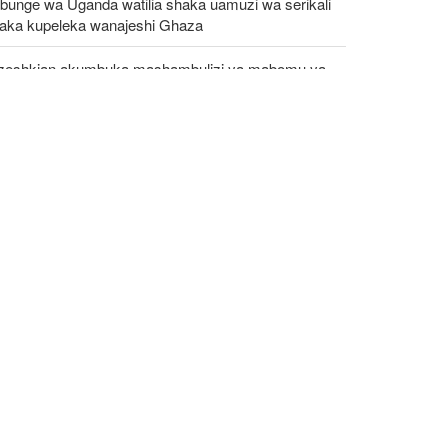
bunge wa Uganda watilia shaka uamuzi wa serikali
taka kupeleka wanajeshi Ghaza
zeshkian akumbuka mashambulizi ya mabomu ya
omiki huko Hiroshima na Nagasaki, asema mtazamo
eule bado unatawala Washington
hauri wa Kiongozi Mkuu Iran asema vikosi vya
rekani lazima viondoke Asia Magharibi, ahimiza
irikiano wa kikanda