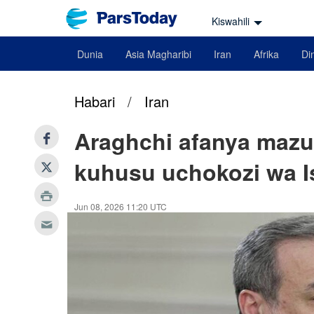
Kiswahili
Dunia
Asia Magharibi
Iran
Afrika
Din
Habari
/
Iran
Araghchi afanya mazu
kuhusu uchokozi wa I
Jun 08, 2026 11:20 UTC