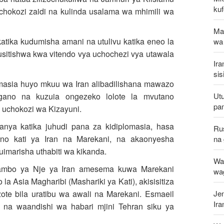
kuf
chokozi zaidi na kulinda usalama wa mhimili wa
Ma
 katika kudumisha amani na utulivu katika eneo la
wa
sitishwa kwa vitendo vya uchochezi vya utawala
Ira
sis
asia huyo mkuu wa Iran alibadilishana mawazo
Utu
igano na kuzuia ongezeko lolote la mvutano
pa
 uchokozi wa Kizayuni.
ya katika juhudi pana za kidiplomasia, hasa
Ru
no kati ya Iran na Marekani, na akaonyesha
na 
uimarisha uthabiti wa kikanda.
Wat
mbo ya Nje ya Iran amesema kuwa Marekani
wa
a Asia Magharibi (Mashariki ya Kati), akisisitiza
Jen
te bila uratibu wa awali na Marekani. Esmaeil
Ir
a waandishi wa habari mjini Tehran siku ya