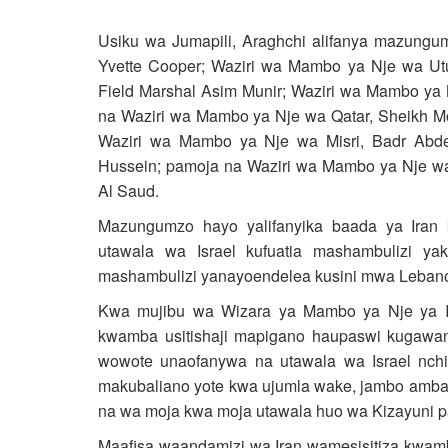
Usiku wa Jumapili, Araghchi alifanya mazung
Yvette Cooper; Waziri wa Mambo ya Nje wa Utu
Field Marshal Asim Munir; Waziri wa Mambo ya 
na Waziri wa Mambo ya Nje wa Qatar, Sheikh M
Waziri wa Mambo ya Nje wa Misri, Badr Abde
Hussein; pamoja na Waziri wa Mambo ya Nje wa
Al Saud.
Mazungumzo hayo yalifanyika baada ya Iran 
utawala wa Israel kufuatia mashambulizi yak
mashambulizi yanayoendelea kusini mwa Leban
Kwa mujibu wa Wizara ya Mambo ya Nje ya Ir
kwamba usitishaji mapigano haupaswi kugawany
wowote unaofanywa na utawala wa Israel nchi
makubaliano yote kwa ujumla wake, jambo ambal
na wa moja kwa moja utawala huo wa Kizayuni 
Maafisa waandamizi wa Iran wamesisitiza kwamb