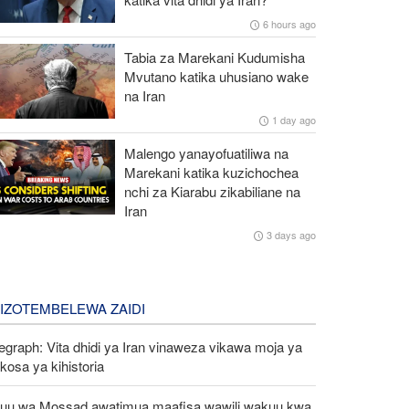
6 hours ago
Tabia za Marekani Kudumisha
Mvutano katika uhusiano wake
na Iran
1 day ago
Malengo yanayofuatiliwa na
Marekani katika kuzichochea
nchi za Kiarabu zikabiliane na
Iran
3 days ago
LIZOTEMBELEWA ZAIDI
egraph: Vita dhidi ya Iran vinaweza vikawa moja ya
osa ya kihistoria
uu wa Mossad awatimua maafisa wawili wakuu kwa