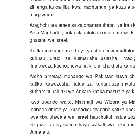
zililenga kutoa jibu kwa madhumuni ya kuzuia u
muqawama.
Araghchi pia amesisitiza dhamira thabiti ya Iran
Asia Magharibi, huku akibainisha umuhimu wa ku
ghasibu wa Israel.
Katika mazungumzo hayo ya simu, mwanadiplom
kuhusu juhudi za kuimarisha usitishaji map
linaloweza kuchochewa na kile alichokitaja kama
Aidha ametaja mchango wa Pakistan kuwa chan
katika kuwezesha hatua za kupunguza mvuta
kuthamini ushiriki wa Ankara katika masuala ya k
Kwa upande wake, Msemaji wa Wizara ya Ma
inabeba dhima ya kushadidi mvutano katika eneo l
kwamba utawala wa Israel hauchukui hatua zozo
Baghaei ameyasema hayo wakati wa mkutano n
Jumatatu.