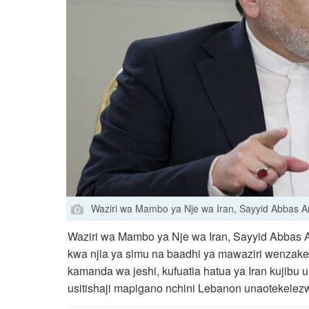
Waziri wa Mambo ya Nje wa Iran, Sayyid Abbas A
Waziri wa Mambo ya Nje wa Iran, Sayyid Abbas
kwa njia ya simu na baadhi ya mawaziri wenzak
kamanda wa jeshi, kufuatia hatua ya Iran kujibu
usitishaji mapigano nchini Lebanon unaotekelezw