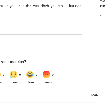
Wa
iyo ilianzisha vita dhidi ya Iran ili kuunga
ku
Pe
at
ul
Ms
Ma
ush