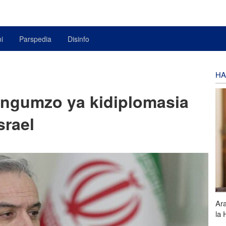
i
Parspedia
Disinfo
HA
ngumzo ya kidiplomasia
srael
Ar
la