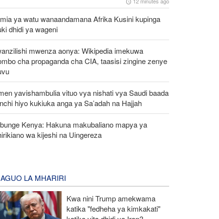
12 minutes ago
mia ya watu wanaandamana Afrika Kusini kupinga
ki dhidi ya wageni
anzilishi mwenza aonya: Wikipedia imekuwa
ombo cha propaganda cha CIA, taasisi zingine zenye
uvu
men yavishambulia vituo vya nishati vya Saudi baada
nchi hiyo kukiuka anga ya Sa’adah na Hajjah
bunge Kenya: Hakuna makubaliano mapya ya
irikiano wa kijeshi na Uingereza
AGUO LA MHARIRI
Kwa nini Trump amekwama
katika "fedheha ya kimkakati"
katika vita dhidi ya Iran?