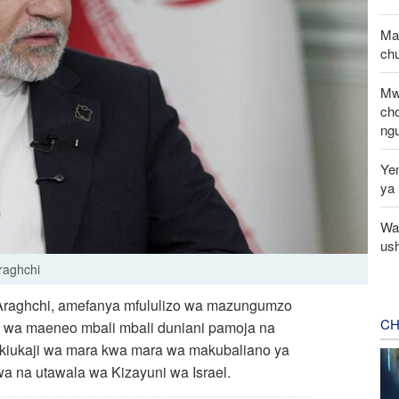
Ma
chu
Mw
ch
ng
Ye
ya 
Wa
ush
raghchi
 Araghchi, amefanya mfululizo wa mazungumzo
CH
e wa maeneo mbali mbali duniani pamoja na
 ukiukaji wa mara kwa mara wa makubaliano ya
a na utawala wa Kizayuni wa Israel.