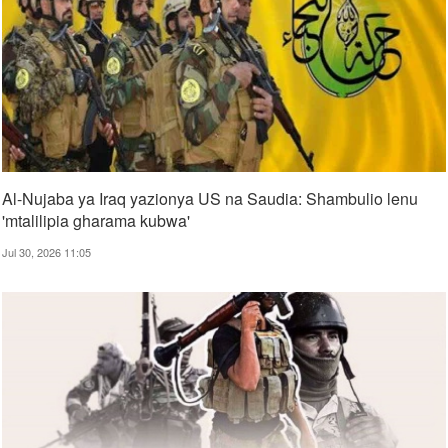
Al-Nujaba ya Iraq yazionya US na Saudia: Shambulio lenu
'mtalilipia gharama kubwa'
Jul 30, 2026 11:05