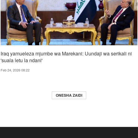
Iraq yamueleza mjumbe wa Marekani: Uundaji wa serikali ni
'suala letu la ndani'
Feb 24, 2026 08:22
ONESHA ZAIDI