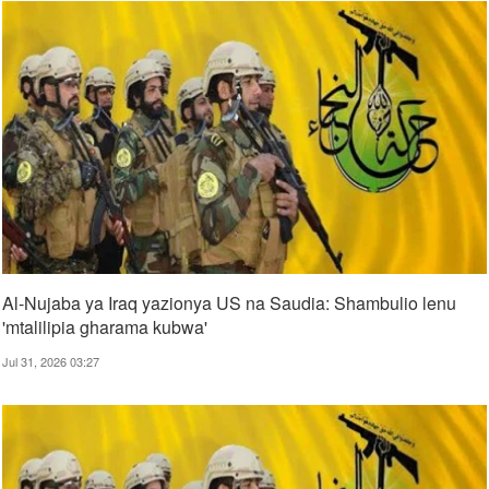
Al-Nujaba ya Iraq yazionya US na Saudia: Shambulio lenu
'mtalilipia gharama kubwa'
Jul 31, 2026 03:27