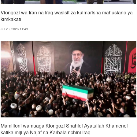
Viongozi wa Iran na Iraq wasisitiza kuimarisha mahusiano ya
kimkakati
Jul 23, 2026 11:49
Mamilioni wamuaga Kiongozi Shahidi Ayatullah Khamenei
katika miji ya Najaf na Karbala nchini Iraq