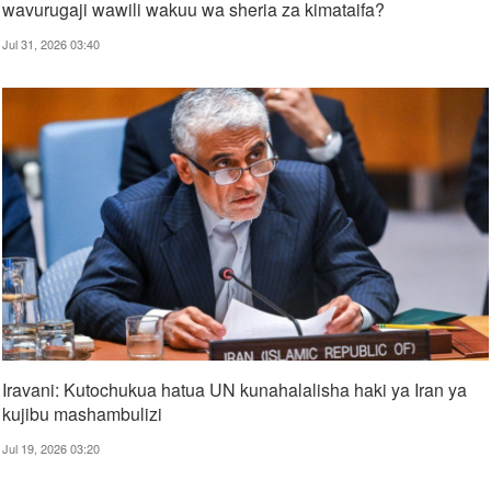
wavurugaji wawili wakuu wa sheria za kimataifa?
Jul 31, 2026 03:40
Iravani: Kutochukua hatua UN kunahalalisha haki ya Iran ya
kujibu mashambulizi
Jul 19, 2026 03:20