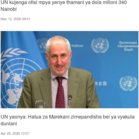
UN kujenga ofisi mpya yenye thamani ya dola milioni 340
Nairobi
May 12, 2026 09:01
UN yaonya: Hatua za Marekani zimepandisha bei ya vyakula
duniani
Apr 29, 2026 10:07