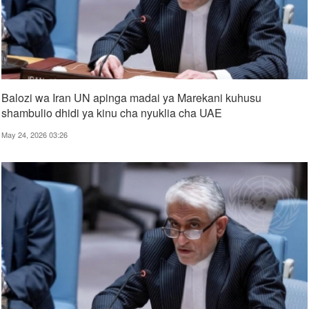
Balozi wa Iran UN apinga madai ya Marekani kuhusu
shambulio dhidi ya kinu cha nyuklia cha UAE
May 24, 2026 03:26