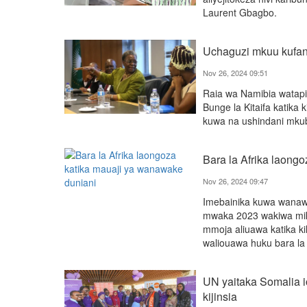
Laurent Gbagbo.
Uchaguzi mkuu kufa
Nov 26, 2024 09:51
Raia wa Namibia watap
Bunge la Kitaifa katik
kuwa na ushindani mkub
Bara la Afrika laong
Nov 26, 2024 09:47
Imebainika kuwa wanawak
mwaka 2023 wakiwa mi
mmoja aliuawa katika ki
waliouawa huku bara la 
UN yaitaka Somalia i
kijinsia