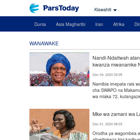
Kiswahili
Dunia
Asia Magharibi
Iran
Afrika
Din
WANAWAKE
Nandi-Ndaitwah atan
kwanza mwanamke N
Dec 04, 2024 03:09
Namibia imepata rais
cha SWAPO na Makamu 
wa miaka 72, kutangazwa
Mke wa zamani wa La
Dec 01, 2024 08:03
Orodha ya wagombea wa
aliyejitokeza hivi kari