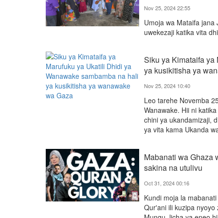
Nov 25, 2024 22:55
Umoja wa Mataifa jana 
uwekezaji katika vita dh
Siku ya Kimataifa ya
ya kusikitisha ya w
Nov 25, 2024 10:40
Leo tarehe Novemba 25 n
Wanawake. Hii ni katik
chini ya ukandamizaji, 
ya vita kama Ukanda w
Mabanati wa Ghaza w
sakina na utulivu
Oct 31, 2024 00:16
Kundi moja la mabanati
Qur'ani ili kuzipa nyo
Mungu, licha ya eneo 