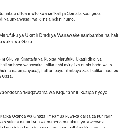
Jumatatu ulitoa mwito kwa serikali ya Somalia kuongeza
idi ya unyanyasaji wa kijinsia nchini humo.
 Marufuku ya Ukatili Dhidi ya Wanawake sambamba na hali
anawake wa Gaza
i Siku ya Kimataifa ya Kupiga Marufuku Ukatili dhidi ya
a hali ambayo wanawake katika nchi nyingi za dunia bado wako
dhulma na unyanyasaji, hali ambayo ni mbaya zaidi katika maeneo
a Gaza.
aendesha 'Muqawama wa Kiqur'ani' ili kuzipa nyoyo
 katika Ukanda wa Ghaza limeamua kuweka darsa za kuhifadhi
yo zao sakina na utulivu kwa maneno matukufu ya Mwenyezi
hilo kuendelea kuandamwa na mashambulizi ya kinyama ya