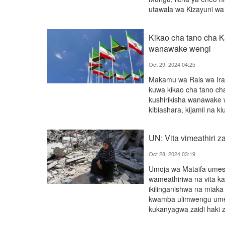
utawala wa Kizayuni wa 
Kikao cha tano cha K
wanawake wengi
Oct 29, 2024 04:25
Makamu wa Rais wa Ira
kuwa kikao cha tano ch
kushirikisha wanawake 
kibiashara, kijamii na ki
UN: Vita vimeathiri 
Oct 28, 2024 03:19
Umoja wa Mataifa umes
wameathiriwa na vita kat
ikilinganishwa na miak
kwamba ulimwengu umew
kukanyagwa zaidi haki