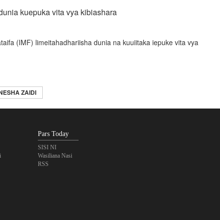
dunia kuepuka vita vya kibiashara
taifa (IMF) limeitahadhariisha dunia na kuuiitaka iepuke vita vya
NESHA ZAIDI
Pars Today
SISI NI
i
Wasiliana Nasi
RSS