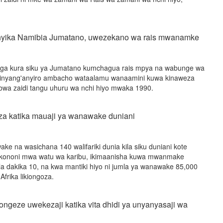
nyika Namibia Jumatano, uwezekano wa rais mwanamke
iga kura siku ya Jumatano kumchagua rais mpya na wabunge wa
a kinyang'anyiro ambacho wataalamu wanaamini kuwa kinaweza
wa zaidi tangu uhuru wa nchi hiyo mwaka 1990.
oza katika mauaji ya wanawake duniani
e na wasichana 140 walifariki dunia kila siku duniani kote
kononi mwa watu wa karibu, ikimaanisha kuwa mwanmake
la dakika 10, na kwa mantiki hiyo ni jumla ya wanawake 85,000
Afrika likiongoza.
ongeze uwekezaji katika vita dhidi ya unyanyasaji wa