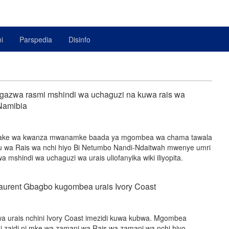
i
Parspedia
Disinfo
gazwa rasmi mshindi wa uchaguzi na kuwa rais wa
amibia
 wake wa kwanza mwanamke baada ya mgombea wa chama tawala
wa Rais wa nchi hiyo Bi Netumbo Nandi-Ndaitwah mwenye umri
 mshindi wa uchaguzi wa urais uliofanyika wiki iliyopita.
urent Gbagbo kugombea urais Ivory Coast
 urais nchini Ivory Coast imezidi kuwa kubwa. Mgombea
buni zaidi ni mke wa zamani wa Rais wa zamani wa nchi hiyo,