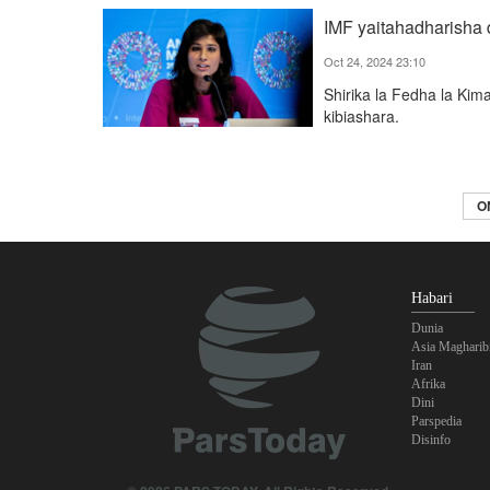
IMF yaitahadharisha 
Oct 24, 2024 23:10
Shirika la Fedha la Kima
kibiashara.
O
Habari
Dunia
Asia Magharib
Iran
Afrika
Dini
Parspedia
Disinfo