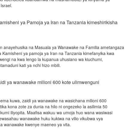
Israel.
amisheni ya Pamoja ya Iran na Tanzania kimeshirikisha
n anayehusika na Masuala ya Wanawake na Familia ametangaza
a Kamisheni ya pamoja ya Iran na Tanzania kimefanyika kwa
wengi na kwa lengo la kupanua uhusiano wa kiuchumi,
utamaduni kati ya nchi hizo mbili.
zaidi ya wanawake milioni 600 kote ulimwenguni
ema kuwa, zaidi ya wanawake na wasichana milioni 600
ika kona zote za dunia na hilo ni ongezeko la asilimia 50
a kumi iliyopita. Maafisa wakuu wa umoja huo wana wasiwasi
asahau wanawake huku kukiwa na vilio vikubwa vya
 za wanawake kwenye maeneo ya vita.