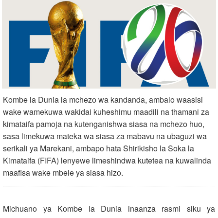
Kombe la Dunia la mchezo wa kandanda, ambalo waasisi
wake wamekuwa wakidai kuheshimu maadili na thamani za
kimataifa pamoja na kutenganishwa siasa na mchezo huo,
sasa limekuwa mateka wa siasa za mabavu na ubaguzi wa
serikali ya Marekani, ambapo hata Shirikisho la Soka la
Kimataifa (FIFA) lenyewe limeshindwa kutetea na kuwalinda
maafisa wake mbele ya siasa hizo.
Michuano ya Kombe la Dunia inaanza rasmi siku ya