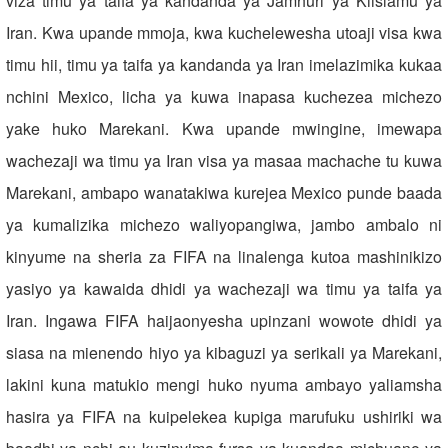
viza timu ya taifa ya kandanda ya Jamhuri ya Kiislamu ya
Iran. Kwa upande mmoja, kwa kuchelewesha utoaji visa kwa
timu hii, timu ya taifa ya kandanda ya Iran imelazimika kukaa
nchini Mexico, licha ya kuwa inapasa kuchezea michezo
yake huko Marekani. Kwa upande mwingine, imewapa
wachezaji wa timu ya Iran visa ya masaa machache tu kuwa
Marekani, ambapo wanatakiwa kurejea Mexico punde baada
ya kumalizika michezo waliyopangiwa, jambo ambalo ni
kinyume na sheria za FIFA na linalenga kutoa mashinikizo
yasiyo ya kawaida dhidi ya wachezaji wa timu ya taifa ya
Iran. Ingawa FIFA haijaonyesha upinzani wowote dhidi ya
siasa na mienendo hiyo ya kibaguzi ya serikali ya Marekani,
lakini kuna matukio mengi huko nyuma ambayo yaliamsha
hasira ya FIFA na kuipelekea kupiga marufuku ushiriki wa