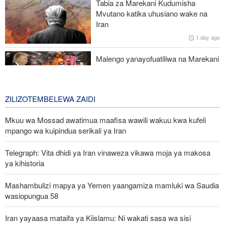
Tabia za Marekani Kudumisha
UNICEF yachukua hatua dhidi ya afisa anayetuhumiwa kufanya
Mvutano katika uhusiano wake na
ujasusi kwa maslahi ya Israel
Iran
1 day ago
Jenerali wa Trump anatafuta njia ya kujiondoa vitani na Iran huku
machaguo ya kijeshi ya Marekani yakipungua
Malengo yanayofuatiliwa na Marekani
katika kuzichochea nchi za Kiarabu
zikabiliane na Iran
3 days ago
ZILIZOTEMBELEWA ZAIDI
Mkuu wa Mossad awatimua maafisa wawili wakuu kwa kufeli
mpango wa kuipindua serikali ya Iran
Telegraph: Vita dhidi ya Iran vinaweza vikawa moja ya makosa
ya kihistoria
Mashambulizi mapya ya Yemen yaangamiza mamluki wa Saudia
wasiopungua 58
Iran yayaasa mataifa ya Kiislamu: Ni wakati sasa wa sisi