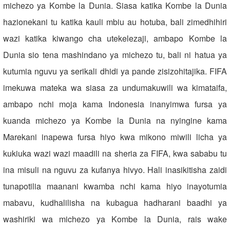
michezo ya Kombe la Dunia. Siasa katika Kombe la Dunia
hazionekani tu katika kauli mbiu au hotuba, bali zimedhihiri
wazi katika kiwango cha utekelezaji, ambapo Kombe la
Dunia sio tena mashindano ya michezo tu, bali ni hatua ya
kutumia nguvu ya serikali dhidi ya pande zisizohitajika. FIFA
imekuwa mateka wa siasa za undumakuwili wa kimataifa,
ambapo nchi moja kama Indonesia inanyimwa fursa ya
kuanda michezo ya Kombe la Dunia na nyingine kama
Marekani inapewa fursa hiyo kwa mikono miwili licha ya
kukiuka wazi wazi maadili na sheria za FIFA, kwa sababu tu
ina misuli na nguvu za kufanya hivyo. Hali inasikitisha zaidi
tunapotilia maanani kwamba nchi kama hiyo inayotumia
mabavu, kudhalilisha na kubagua hadharani baadhi ya
washiriki wa michezo ya Kombe la Dunia, rais wake