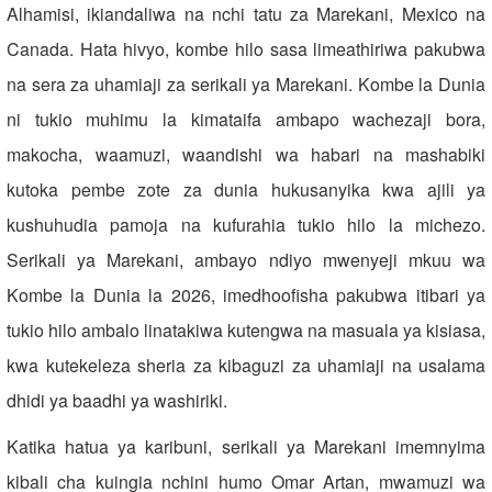
Alhamisi, ikiandaliwa na nchi tatu za Marekani, Mexico na
Canada. Hata hivyo, kombe hilo sasa limeathiriwa pakubwa
na sera za uhamiaji za serikali ya Marekani. Kombe la Dunia
ni tukio muhimu la kimataifa ambapo wachezaji bora,
makocha, waamuzi, waandishi wa habari na mashabiki
kutoka pembe zote za dunia hukusanyika kwa ajili ya
kushuhudia pamoja na kufurahia tukio hilo la michezo.
Serikali ya Marekani, ambayo ndiyo mwenyeji mkuu wa
Kombe la Dunia la 2026, imedhoofisha pakubwa itibari ya
tukio hilo ambalo linatakiwa kutengwa na masuala ya kisiasa,
kwa kutekeleza sheria za kibaguzi za uhamiaji na usalama
dhidi ya baadhi ya washiriki.
Katika hatua ya karibuni, serikali ya Marekani imemnyima
kibali cha kuingia nchini humo Omar Artan, mwamuzi wa