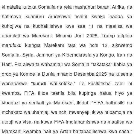
kimataifa kutoka Somalia na refa mashuhuri barani Afrika, na
hatimaye kuamuru arudishwe nchini kwake baada ya
kuhojiwa na kudhalilishwa kwa saa 11 na maafisa wa
uhamiaji wa Marekani. Mnamo Juni 2025, Trump alipiga
marufuku kuingia Marekani raia wa nchi 12, zikiwemo
Somalia, Syria, Jamhuri ya Kidemokrasia ya Kongo, Iran na
Haiti. Pia aliwaita wahamiaji wa Somalia "takataka" kabla ya
droo ya Kombe la Dunia mnamo Desemba 2025 na kusema
wanapaswa "kurudi walikotoka." La kusikitisha zaidi ni
kwamba, FIFA ilitoa taarifa bila kupinga hatua hiyo ya
kibaguzi ya serikali ya Marekani, ikidai: "FIFA haihusiki na
mchakato wa uhamiaji wa nchi mwenyeji, ikiwa ni pamoja na
utoaji wa visa, na kuwa FIFA imefahamishwa na maafisa wa
Marekani kwamba hali ya Artan haitabadilishwa kwa sasa."