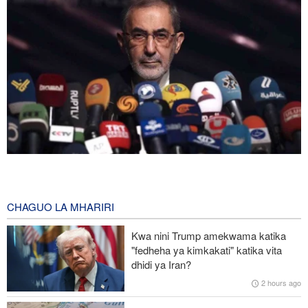
Mshauri wa Kiongozi Mkuu Iran asema vikosi vya Marekani
lazima viondoke Asia Magharibi, ahimiza ushirikiano wa kikanda
4 hours ago
CHAGUO LA MHARIRI
Malaysia na Indonesia zasisitiza kuunga mkono Palestina na
Kwa nini Trump amekwama katika
maeneo matakatifu Baytul-Muqaddas
"fedheha ya kimkakati" katika vita
dhidi ya Iran?
Afrika Kusini yaadhimisha Maandamano ya Wanawake ya 1956 –
2 hours ago
mapambano ya uhuru bado yanaendelea