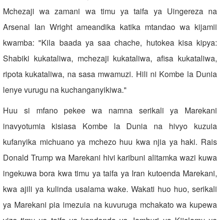
Mchezaji wa zamani wa timu ya taifa ya Uingereza na
Arsenal Ian Wright ameandika katika mtandao wa kijamii
kwamba: "Kila baada ya saa chache, hutokea kisa kipya:
Shabiki kukataliwa, mchezaji kukataliwa, afisa kukataliwa,
ripota kukataliwa, na sasa mwamuzi. Hili ni Kombe la Dunia
lenye vurugu na kuchanganyikiwa."
Huu si mfano pekee wa namna serikali ya Marekani
inavyotumia kisiasa Kombe la Dunia na hivyo kuzuia
kufanyika michuano ya mchezo huu kwa njia ya haki. Rais
Donald Trump wa Marekani hivi karibuni alitamka wazi kuwa
ingekuwa bora kwa timu ya taifa ya Iran kutoenda Marekani,
kwa ajili ya kulinda usalama wake. Wakati huo huo, serikali
ya Marekani pia imezuia na kuvuruga mchakato wa kupewa