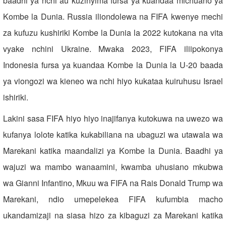
baadhi ya nchi au kuzinyima fursa ya kuandaa michuano ya
Kombe la Dunia. Russia iliondolewa na FIFA kwenye mechi
za kufuzu kushiriki Kombe la Dunia la 2022 kutokana na vita
vyake nchini Ukraine. Mwaka 2023, FIFA iliipokonya
Indonesia fursa ya kuandaa Kombe la Dunia la U-20 baada
ya viongozi wa kieneo wa nchi hiyo kukataa kuiruhusu Israel
ishiriki.
Lakini sasa FIFA hiyo hiyo inajifanya kutokuwa na uwezo wa
kufanya lolote katika kukabiliana na ubaguzi wa utawala wa
Marekani katika maandalizi ya Kombe la Dunia. Baadhi ya
wajuzi wa mambo wanaamini, kwamba uhusiano mkubwa
wa Gianni Infantino, Mkuu wa FIFA na Rais Donald Trump wa
Marekani, ndio umepelekea FIFA kufumbia macho
ukandamizaji na siasa hizo za kibaguzi za Marekani katika