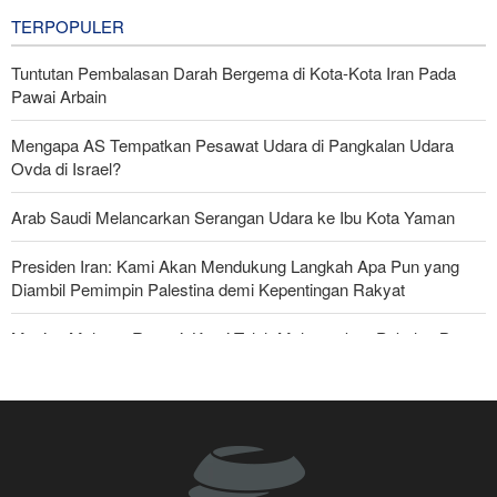
TERPOPULER
Tuntutan Pembalasan Darah Bergema di Kota-Kota Iran Pada
Pawai Arbain
Mengapa AS Tempatkan Pesawat Udara di Pangkalan Udara
Ovda di Israel?
Arab Saudi Melancarkan Serangan Udara ke Ibu Kota Yaman
Presiden Iran: Kami Akan Mendukung Langkah Apa Pun yang
Diambil Pemimpin Palestina demi Kepentingan Rakyat
Mayjen Mohsen Rezaei: Kami Telah Melancarkan Pukulan Berat
terhadap Amerika Serikat
Imbas Pernyataan Kasar Milei; Brasil Panggil Pulang Dubes
Tiga Tujuan AS di Balik Eskalasi, dan Mengapa Iran Tetap
Bertahan