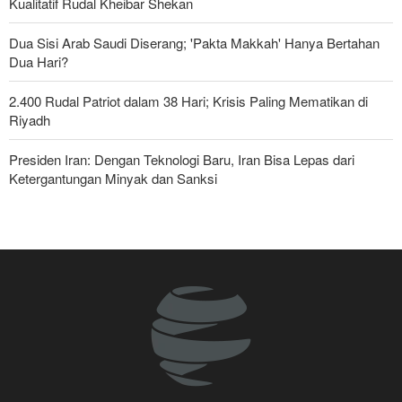
Kualitatif Rudal Kheibar Shekan
Dua Sisi Arab Saudi Diserang; 'Pakta Makkah' Hanya Bertahan
Dua Hari?
2.400 Rudal Patriot dalam 38 Hari; Krisis Paling Mematikan di
Riyadh
Presiden Iran: Dengan Teknologi Baru, Iran Bisa Lepas dari
Ketergantungan Minyak dan Sanksi
Foreign Affairs: AS Harus Tinggalkan Asia Barat
Pasukan Reaksi Cepat dan Pasukan Khusus AD Artesh: Garda
Terdepan Keamanan Perbatasan Iran
Bantuan Obat-obatan dari 11 Negara untuk Iran di Masa Perang
Yahya Saree: Operasi Khusus di Al-Mokha—Puluhan Pasukan
Saudi Tewas dan Terluka