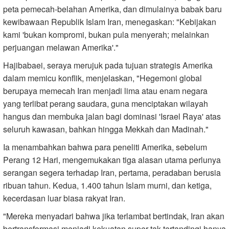
peta pemecah-belahan Amerika, dan dimulainya babak baru
kewibawaan Republik Islam Iran, menegaskan: "Kebijakan
kami 'bukan kompromi, bukan pula menyerah; melainkan
perjuangan melawan Amerika'."
Hajibabaei, seraya merujuk pada tujuan strategis Amerika
dalam memicu konflik, menjelaskan, "Hegemoni global
berupaya memecah Iran menjadi lima atau enam negara
yang terlibat perang saudara, guna menciptakan wilayah
hangus dan membuka jalan bagi dominasi 'Israel Raya' atas
seluruh kawasan, bahkan hingga Mekkah dan Madinah."
Ia menambahkan bahwa para peneliti Amerika, sebelum
Perang 12 Hari, mengemukakan tiga alasan utama perlunya
serangan segera terhadap Iran, pertama, peradaban berusia
ribuan tahun. Kedua, 1.400 tahun Islam murni, dan ketiga,
kecerdasan luar biasa rakyat Iran.
"Mereka menyadari bahwa jika terlambat bertindak, Iran akan
bertransformasi menjadi kekuatan super tak tertandingi hanya