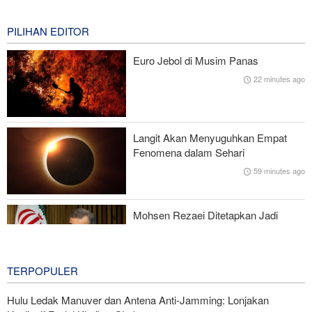
Militer Amerika Serikat
8 minutes ago
PILIHAN EDITOR
Mantan Menhan AS: Posisi Iran Unggul dalam Perang !
Euro Jebol di Musim Panas
22 minutes ago
Presiden Pezeshkian Bertemu dan Berdialog dengan Rahbar
Perundingan antara Pemerintah Lebanon dan Rezim Zionis Buntu
Langit Akan Menyuguhkan Empat
Dampak Ketidakpastian di Selat Hormuz, Harga Minyak Dunia
Fenomena dalam Sehari
Naik
59 minutes ago
Mohsen Rezaei Ditetapkan Jadi
Sekretaris Dewan Tinggi Keamanan
Nasional Iran
2 hours ago
TERPOPULER
Hulu Ledak Manuver dan Antena Anti-Jamming: Lonjakan