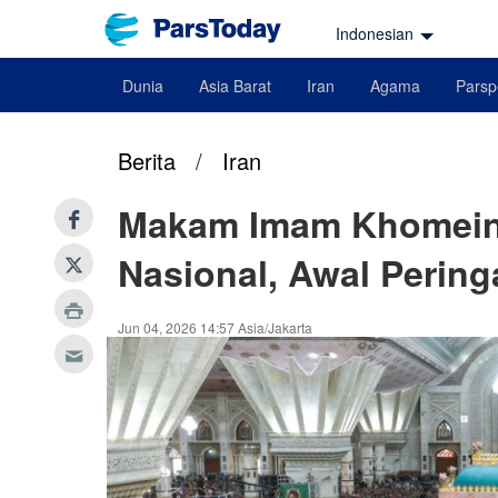
Indonesian
Dunia
Asia Barat
Iran
Agama
Parsp
Berita
/
Iran
Makam Imam Khomeini
Nasional, Awal Perin
Jun 04, 2026 14:57 Asia/Jakarta