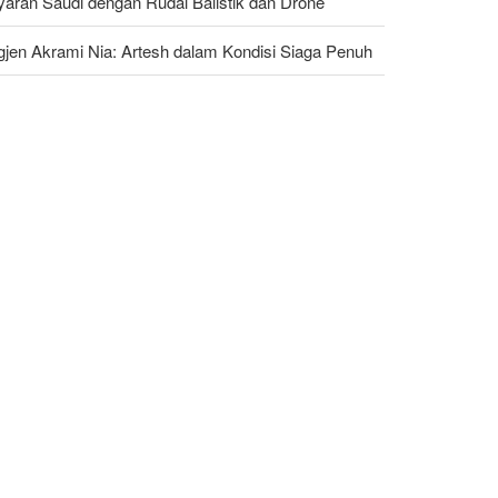
yaran Saudi dengan Rudal Balistik dan Drone
gjen Akrami Nia: Artesh dalam Kondisi Siaga Penuh
ggota Kongres AS Khawatirkan Dampak Menipisnya
dal Amerika Hadapi Iran