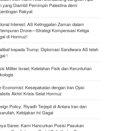
n yang Diambil Pemimpin Palestina demi
pentingan Rakyat
ional Interest: AS Ketinggalan Zaman dalam
rtempuran Drone—Strategi Kompensasi Ketiga
gal di Hormuz!
alibaf kepada Trump: Diplomasi Sandiwara AS telah
al !
sis Militer Israel; Kelelahan Fisik dan Keruntuhan
kologis
e Economist: Kesepakatan dengan Iran Opsi
listis Akhiri Krisis Selat Hormuz
eign Policy: Riyadh Terjepit di Antara Iran dan
arullah, Kebijakan Ini Gagal
hya Saree: Kami Hancurkan Posisi Pasukan