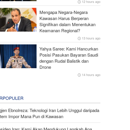
12 hours ago
Mengapa Negara-Negara
Kawasan Harus Berperan
Signifikan dalam Menentukan
Keamanan Regional?
13 hours ago
Yahya Saree: Kami Hancurkan
Posisi Pasukan Bayaran Saudi
dengan Rudal Balistik dan
Drone
14 hours ago
RPOPULER
gjen Ebnolreza: Teknologi Iran Lebih Unggul daripada
stem Impor Mana Pun di Kawasan
esiden Iran: Kami Akan Mendukung Langkah Apa