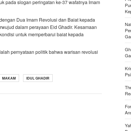
uk pada slogan peringatan ke-37 wafatnya Imam
Pu
Ke
ia dengan Dua Imam Revolusi dan Baiat kepada
Nat
terwujud dalam perayaan Eid Ghadir. Kesamaan
Pe
ondisi untuk memperbarui baiat kepada
Ga
Gh
dalah pernyataan politik bahwa warisan revolusi
Gag
Kri
Psi
MAKAM
IDUL GHADIR
Th
Rea
For
Ans
Ya