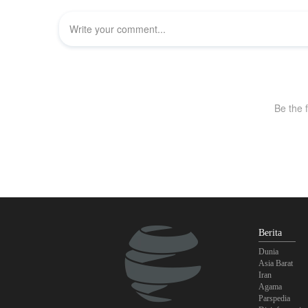
Berita
Dunia
Asia Barat
Iran
Agama
Parspedia