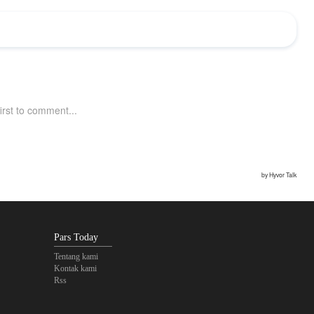
Pars Today
Tentang kami
Kontak kami
Rss