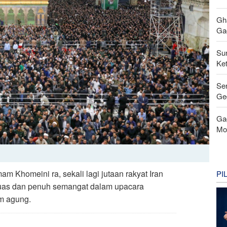
Gh
Gag
Su
Ke
Se
Ge
Ga
Mo
m Khomeini ra, sekali lagi jutaan rakyat Iran
PI
a luas dan penuh semangat dalam upacara
m agung.