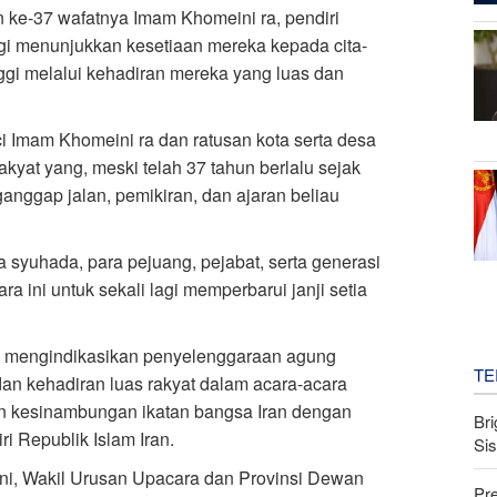
n ke-37 wafatnya Imam Khomeini ra, pendiri
lagi menunjukkan kesetiaan mereka kepada cita-
nggi melalui kehadiran mereka yang luas dan
i Imam Khomeini ra dan ratusan kota serta desa
rakyat yang, meski telah 37 tahun berlalu sejak
anggap jalan, pemikiran, dan ajaran beliau
a syuhada, para pejuang, pejabat, serta generasi
a ini untuk sekali lagi memperbarui janji setia
ran mengindikasikan penyelenggaraan agung
TE
an kehadiran luas rakyat dalam acara-acara
n kesinambungan ikatan bangsa Iran dengan
Bri
ri Republik Islam Iran.
Si
ni, Wakil Urusan Upacara dan Provinsi Dewan
Pr