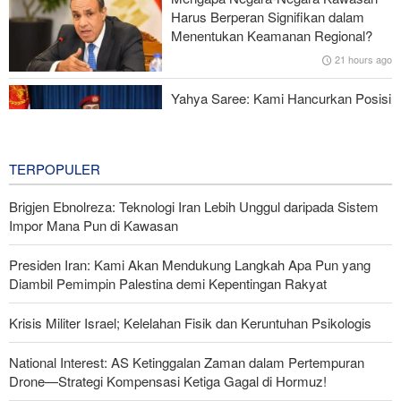
Gagal dalam Perang dengan Iran, Dua Pejabat Senior Mossad
Harus Berperan Signifikan dalam
Dipecat
Menentukan Keamanan Regional?
21 hours ago
Yahya Saree: Kami Hancurkan Posisi
Pasukan Bayaran Saudi dengan
Rudal Balistik dan Drone
21 hours ago
TERPOPULER
Brigjen Ebnolreza: Teknologi Iran Lebih Unggul daripada Sistem
Impor Mana Pun di Kawasan
Presiden Iran: Kami Akan Mendukung Langkah Apa Pun yang
Diambil Pemimpin Palestina demi Kepentingan Rakyat
Krisis Militer Israel; Kelelahan Fisik dan Keruntuhan Psikologis
National Interest: AS Ketinggalan Zaman dalam Pertempuran
Drone—Strategi Kompensasi Ketiga Gagal di Hormuz!