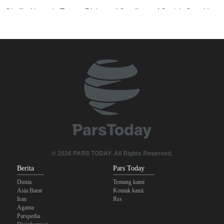
Ghalibaf kepada Trump: Diplomasi Sandiwara AS telah Gagal !
Foreign Policy: Riyadh Terjepit di Antara Iran dan Ansarullah,
Kebijakan Ini Gagal
The Economist: Kesepakatan dengan Iran Opsi Realistis Akhiri
Krisis Selat Hormuz
Yahya Saree: Kami Hancurkan Posisi Pasukan Bayaran Saudi
dengan Rudal Balistik dan Drone
Brigjen Akrami Nia: Artesh dalam Kondisi Siaga Penuh
Anggota Kongres AS Khawatirkan Dampak Menipisnya Rudal
© 2026 PARS TODAY. All Rights Reserved.
Amerika Hadapi Iran
Berita
Pars Today
Dunia
Tentang kami
Asia Barat
Kontak kami
Iran
Rss
Agama
Parspedia