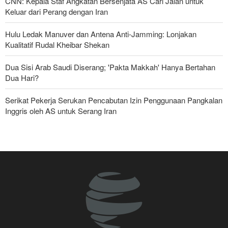
CNN: Kepala Staf Angkatan Bersenjata AS Cari Jalan untuk
Keluar dari Perang dengan Iran
Hulu Ledak Manuver dan Antena Anti-Jamming: Lonjakan
Kualitatif Rudal Kheibar Shekan
Dua Sisi Arab Saudi Diserang; 'Pakta Makkah' Hanya Bertahan
Dua Hari?
Serikat Pekerja Serukan Pencabutan Izin Penggunaan Pangkalan
Inggris oleh AS untuk Serang Iran
Mengapa Seluruh Hubungan dengan Israel Harus Dihentikan?
Foreign Affairs: AS Harus Tinggalkan Asia Barat
2.400 Rudal Patriot dalam 38 Hari; Krisis Paling Mematikan di
Riyadh
Presiden Iran: Dengan Teknologi Baru, Iran Bisa Lepas dari
Ketergantungan Minyak dan Sanksi