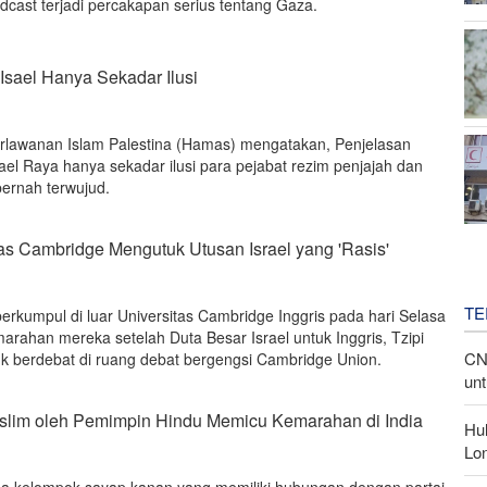
cast terjadi percakapan serius tentang Gaza.
Isael Hanya Sekadar Ilusi
rlawanan Islam Palestina (Hamas) mengatakan, Penjelasan
ael Raya hanya sekadar ilusi para pejabat rezim penjajah dan
pernah terwujud.
as Cambridge Mengutuk Utusan Israel yang 'Rasis'
TE
erkumpul di luar Universitas Cambridge Inggris pada hari Selasa
rahan mereka setelah Duta Besar Israel untuk Inggris, Tzipi
CN
uk berdebat di ruang debat bergengsi Cambridge Union.
unt
lim oleh Pemimpin Hindu Memicu Kemarahan di India
Hu
Lon
a kelompok sayap kanan yang memiliki hubungan dengan partai