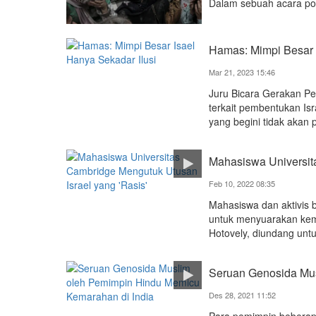
Dalam sebuah acara pod
Hamas: Mimpi Besar 
Mar 21, 2023 15:46
Juru Bicara Gerakan Pe
terkait pembentukan Isr
yang begini tidak akan 
Mahasiswa Universit
Feb 10, 2022 08:35
Mahasiswa dan aktivis b
untuk menyuarakan kema
Hotovely, diundang unt
Seruan Genosida Mus
Des 28, 2021 11:52
Para pemimpin beberap