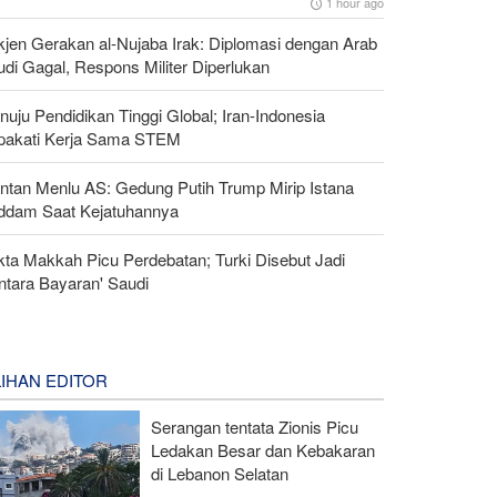
1 hour ago
kjen Gerakan al-Nujaba Irak: Diplomasi dengan Arab
di Gagal, Respons Militer Diperlukan
uju Pendidikan Tinggi Global; Iran-Indonesia
pakati Kerja Sama STEM
ntan Menlu AS: Gedung Putih Trump Mirip Istana
ddam Saat Kejatuhannya
kta Makkah Picu Perdebatan; Turki Disebut Jadi
ntara Bayaran' Saudi
LIHAN EDITOR
Serangan tentata Zionis Picu
Ledakan Besar dan Kebakaran
di Lebanon Selatan