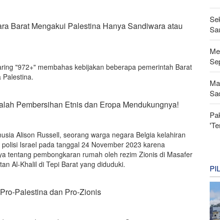
Se
a Barat Mengakui Palestina Hanya Sandiwara atau
Sau
Men
Se
aring "972+" membahas kebijakan beberapa pemerintah Barat
Palestina.
Ma
Sa
 adalah Pembersihan Etnis dan Eropa Mendukungnya!
Pa
'Te
sia Alison Russell, seorang warga negara Belgia kelahiran
h polisi Israel pada tanggal 24 November 2023 karena
ya tentang pembongkaran rumah oleh rezim Zionis di Masafer
itan Al-Khalil di Tepi Barat yang diduduki.
PI
Pro-Palestina dan Pro-Zionis