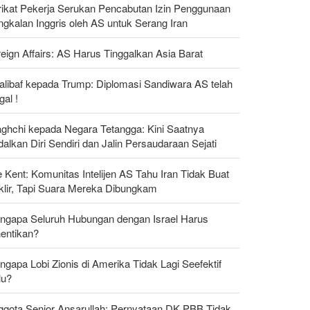
rikat Pekerja Serukan Pencabutan Izin Penggunaan
gkalan Inggris oleh AS untuk Serang Iran
eign Affairs: AS Harus Tinggalkan Asia Barat
alibaf kepada Trump: Diplomasi Sandiwara AS telah
al !
aghchi kepada Negara Tetangga: Kini Saatnya
alkan Diri Sendiri dan Jalin Persaudaraan Sejati
 Kent: Komunitas Intelijen AS Tahu Iran Tidak Buat
klir, Tapi Suara Mereka Dibungkam
ngapa Seluruh Hubungan dengan Israel Harus
hentikan?
gapa Lobi Zionis di Amerika Tidak Lagi Seefektif
lu?
ggota Senior Ansarullah: Pernyataan DK PBB Tidak