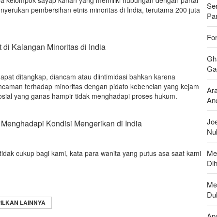
Se
yerukan pembersihan etnis minoritas di India, terutama 200 juta
Pan
For
di Kalangan Minoritas di India
Gh
Gag
pat ditangkap, diancam atau diintimidasi bahkan karena
Ancaman terhadap minoritas dengan pidato kebencian yang kejam
Ar
sial yang ganas hampir tidak menghadapi proses hukum.
And
Joe
Menghadapi Kondisi Mengerikan di India
Nu
Me
idak cukup bagi kami, kata para wanita yang putus asa saat kami
Di
Men
Du
ILKAN LAINNYA
An