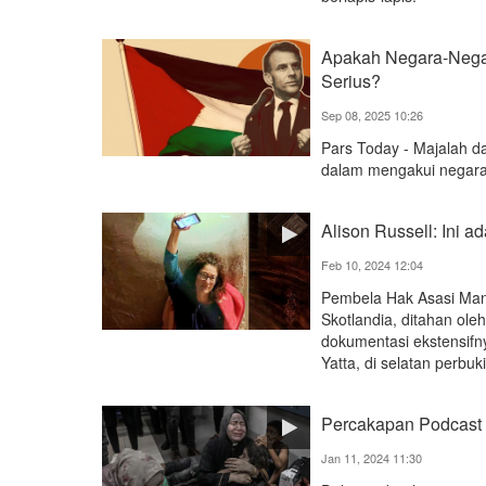
Apakah Negara-Negar
Serius?
Sep 08, 2025 10:26
Pars Today - Majalah d
dalam mengakui negara 
Alison Russell: Ini
Feb 10, 2024 12:04
Pembela Hak Asasi Manu
Skotlandia, ditahan ole
dokumentasi ekstensifn
Yatta, di selatan perbuk
Percakapan Podcast 
Jan 11, 2024 11:30