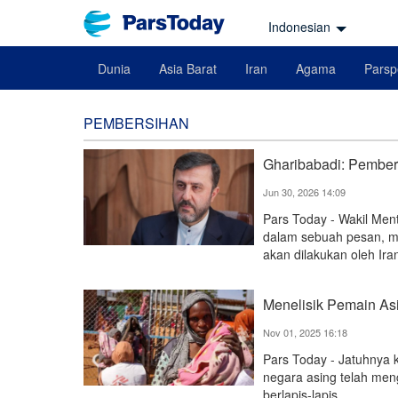
Indonesian
Dunia
Asia Barat
Iran
Agama
Parsp
PEMBERSIHAN
Gharibabadi: Pember
Jun 30, 2026 14:09
Pars Today - Wakil Ment
dalam sebuah pesan, m
akan dilakukan oleh Ira
Menelisik Pemain As
Nov 01, 2025 16:18
Pars Today - Jatuhnya 
negara asing telah men
berlapis-lapis.