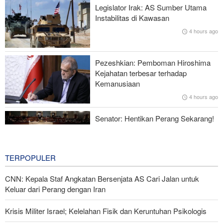
Hulu Ledak Manuver dan Antena Anti-Jamming: Lonjakan
Legislator Irak: AS Sumber Utama
Kualitatif Rudal Kheibar Shekan
Instabilitas di Kawasan
4 hours ago
Zolghadr: Selat Hormuz Hanya Akan Dibuka Jika AS Perbaiki
Perilaku—Ini 6 Syaratnya!
Pezeshkian: Pemboman Hiroshima
Norouzi: Jurnalis Berdiri di Titik Pertemuan antara Realitas dan
Kejahatan terbesar terhadap
Opini Publik
Kemanusiaan
4 hours ago
Menhan Pakistan: Persatuan Negara-negara Islam dalam
Melawan Zionis Urgen
Senator: Hentikan Perang Sekarang!
BBM Mahal, Nyawa Melayang
7 hours ago
TERPOPULER
CNN: Kepala Staf Angkatan Bersenjata AS Cari Jalan untuk
Keluar dari Perang dengan Iran
Krisis Militer Israel; Kelelahan Fisik dan Keruntuhan Psikologis