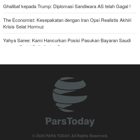
Ghalibaf kepada Trump: Diplomasi Sandiwara AS telah Gagal !
The Economist: Kesepakatan dengan Iran Opsi Realistis Akhiri
Krisis Selat Hormuz
Yahya Saree: Kami Hancurkan Posisi Pasukan Bayaran Saudi
dengan Rudal Balistik dan Drone
Serikat Pekerja Serukan Pencabutan Izin Penggunaan Pangkalan
Inggris oleh AS untuk Serang Iran
Foreign Affairs: AS Harus Tinggalkan Asia Barat
Mengapa Lobi Zionis di Amerika Tidak Lagi Seefektif Dulu?
Anggota Kongres AS Khawatirkan Dampak Menipisnya Rudal
Amerika Hadapi Iran
Sanders: Trump Berbahaya Seret AS dalam Perang yang
Menghancurkan
© 2026 PARS TODAY. All Rights Reserved.