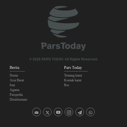
Foreign Policy: Riyadh Terjepit di Antara Iran dan Ansarullah,
Kebijakan Ini Gagal
Yahya Saree: Kami Hancurkan Posisi Pasukan Bayaran Saudi
dengan Rudal Balistik dan Drone
Brigjen Akrami Nia: Artesh dalam Kondisi Siaga Penuh
Anggota Kongres AS Khawatirkan Dampak Menipisnya Rudal
© 2026 PARS TODAY. All Rights Reserved.
Amerika Hadapi Iran
Berita
Pars Today
Dunia
Tentang kami
Asia Barat
Kontak kami
Iran
Rss
Agama
Parspedia
Disinformasi