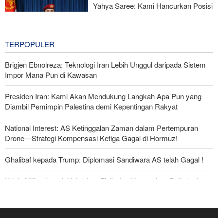
Yahya Saree: Kami Hancurkan Posisi
Pasukan Bayaran Saudi dengan
Rudal Balistik dan Drone
12 hours ago
TERPOPULER
Brigjen Ebnolreza: Teknologi Iran Lebih Unggul daripada Sistem
Impor Mana Pun di Kawasan
Presiden Iran: Kami Akan Mendukung Langkah Apa Pun yang
Diambil Pemimpin Palestina demi Kepentingan Rakyat
National Interest: AS Ketinggalan Zaman dalam Pertempuran
Drone—Strategi Kompensasi Ketiga Gagal di Hormuz!
Ghalibaf kepada Trump: Diplomasi Sandiwara AS telah Gagal !
Krisis Militer Israel; Kelelahan Fisik dan Keruntuhan Psikologis
The Economist: Kesepakatan dengan Iran Opsi Realistis Akhiri
Krisis Selat Hormuz