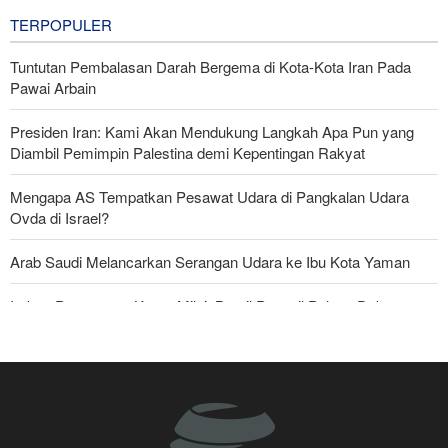
3 hours ago
TERPOPULER
Tuntutan Pembalasan Darah Bergema di Kota-Kota Iran Pada
Pawai Arbain
Presiden Iran: Kami Akan Mendukung Langkah Apa Pun yang
Diambil Pemimpin Palestina demi Kepentingan Rakyat
Mengapa AS Tempatkan Pesawat Udara di Pangkalan Udara
Ovda di Israel?
Arab Saudi Melancarkan Serangan Udara ke Ibu Kota Yaman
Imbas Pernyataan Kasar Milei; Brasil Panggil Pulang Dubes
Skandal Persenjataan: Dokumen Bocor Ungkap Penjualan Drone
dan Rudal Israel ke UEA Miliaran Dolar
Militer Yaman Serang Kapal Tanker Minyak Saudi