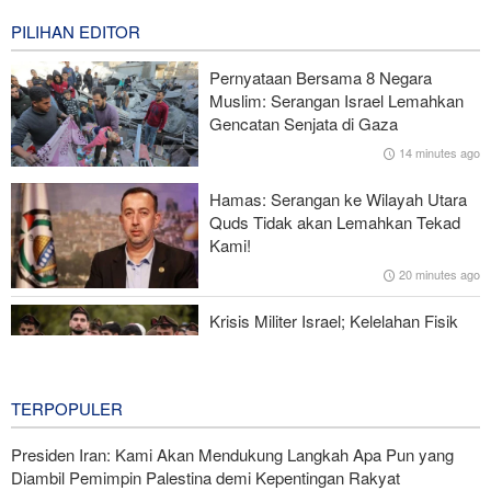
0 second ago
PILIHAN EDITOR
The Economist: Kesepakatan dengan Iran Opsi Realistis Akhiri
Krisis Selat Hormuz
Pernyataan Bersama 8 Negara
Muslim: Serangan Israel Lemahkan
Iran dan Kirgizstan Tingkatkan Kerja Sama Perdagangan dan
Gencatan Senjata di Gaza
Pertambangan
14 minutes ago
National Interest: AS Ketinggalan Zaman dalam Pertempuran
Hamas: Serangan ke Wilayah Utara
Drone—Strategi Kompensasi Ketiga Gagal di Hormuz!
Quds Tidak akan Lemahkan Tekad
Kami!
Brigjen Akrami Nia: Artesh dalam Kondisi Siaga Penuh
20 minutes ago
Krisis Militer Israel; Kelelahan Fisik
dan Keruntuhan Psikologis
1 hour ago
TERPOPULER
Presiden Iran: Kami Akan Mendukung Langkah Apa Pun yang
Diambil Pemimpin Palestina demi Kepentingan Rakyat