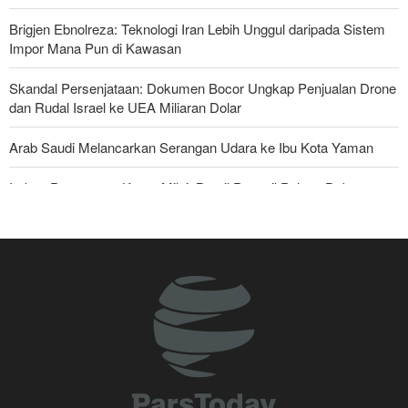
Brigjen Ebnolreza: Teknologi Iran Lebih Unggul daripada Sistem
Impor Mana Pun di Kawasan
Skandal Persenjataan: Dokumen Bocor Ungkap Penjualan Drone
dan Rudal Israel ke UEA Miliaran Dolar
Arab Saudi Melancarkan Serangan Udara ke Ibu Kota Yaman
Imbas Pernyataan Kasar Milei; Brasil Panggil Pulang Dubes
Militer Yaman Serang Kapal Tanker Minyak Saudi
National Interest: AS Ketinggalan Zaman dalam Pertempuran
Drone—Strategi Kompensasi Ketiga Gagal di Hormuz!
Legislator Iran: AS Akan Segera Diusir dari Kawasan dan Semua
Pangkalan Terorisnya!
Ledakan yang Mengguncang UEA; Di Mana Jebel Ali dan
Mengapa Itu Penting?