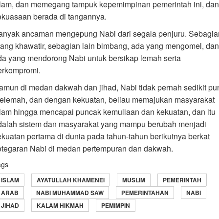
slam, dan memegang tampuk kepemimpinan pemerintah ini, dan
ekuasaan berada di tangannya.
anyak ancaman mengepung Nabi dari segala penjuru. Sebagia
rang khawatir, sebagian lain bimbang, ada yang mengomel, dan
da yang mendorong Nabi untuk bersikap lemah serta
erkompromi.
amun di medan dakwah dan jihad, Nabi tidak pernah sedikit pu
elemah, dan dengan kekuatan, beliau memajukan masyarakat
slam hingga mencapai puncak kemuliaan dan kekuatan, dan itu
dalah sistem dan masyarakat yang mampu berubah menjadi
ekuatan pertama di dunia pada tahun-tahun berikutnya berkat
etegaran Nabi di medan pertempuran dan dakwah.
ags
ISLAM
AYATULLAH KHAMENEI
MUSLIM
PEMERINTAH
ARAB
NABI MUHAMMAD SAW
PEMERINTAHAN
NABI
JIHAD
KALAM HIKMAH
PEMIMPIN