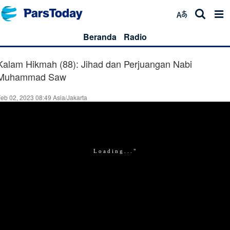
Beranda
Radio
Kalam Hikmah (88): Jihad dan Perjuangan Nabi
Muhammad Saw
eb 02, 2023 08:49 Asia/Jakarta