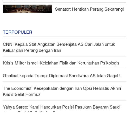
Melawan Zionis Urgen
Senator: Hentikan Perang Sekarang!
BBM Mahal, Nyawa Melayang
7 hours ago
TERPOPULER
CNN: Kepala Staf Angkatan Bersenjata AS Cari Jalan untuk
Keluar dari Perang dengan Iran
Krisis Militer Israel; Kelelahan Fisik dan Keruntuhan Psikologis
Ghalibaf kepada Trump: Diplomasi Sandiwara AS telah Gagal !
The Economist: Kesepakatan dengan Iran Opsi Realistis Akhiri
Krisis Selat Hormuz
Yahya Saree: Kami Hancurkan Posisi Pasukan Bayaran Saudi
dengan Rudal Balistik dan Drone
Serikat Pekerja Serukan Pencabutan Izin Penggunaan Pangkalan