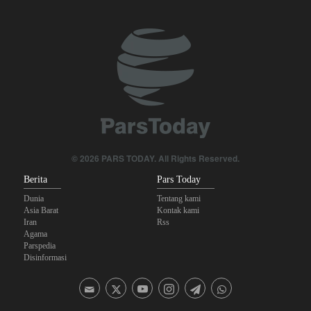
Inggris oleh AS untuk Serang Iran
Foreign Affairs: AS Harus Tinggalkan Asia Barat
Mengapa Lobi Zionis di Amerika Tidak Lagi Seefektif Dulu?
Anggota Kongres AS Khawatirkan Dampak Menipisnya Rudal
Amerika Hadapi Iran
Sanders: Trump Berbahaya Seret AS dalam Perang yang
Menghancurkan
© 2026 PARS TODAY. All Rights Reserved.
Berita
Pars Today
Dunia
Tentang kami
Asia Barat
Kontak kami
Iran
Rss
Agama
Parspedia
Disinformasi