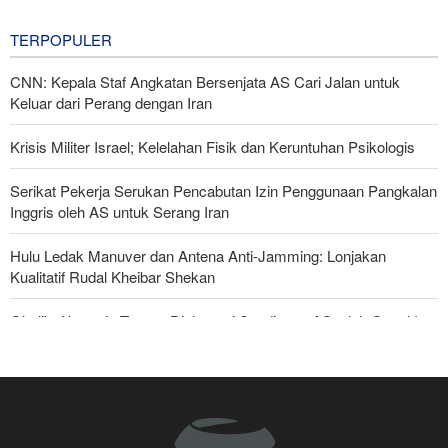
15 hours ago
TERPOPULER
CNN: Kepala Staf Angkatan Bersenjata AS Cari Jalan untuk
Keluar dari Perang dengan Iran
Krisis Militer Israel; Kelelahan Fisik dan Keruntuhan Psikologis
Serikat Pekerja Serukan Pencabutan Izin Penggunaan Pangkalan
Inggris oleh AS untuk Serang Iran
Hulu Ledak Manuver dan Antena Anti-Jamming: Lonjakan
Kualitatif Rudal Kheibar Shekan
Ghalibaf kepada Trump: Diplomasi Sandiwara AS telah Gagal !
Foreign Affairs: AS Harus Tinggalkan Asia Barat
The Economist: Kesepakatan dengan Iran Opsi Realistis Akhiri
Krisis Selat Hormuz