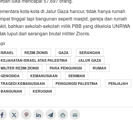
orban luka mencapai 57.697 orang.
ementara kota-kota di Jalur Gaza hancur, tidak hanya rumah
empat tinggal tapi bangunan seperti masjid, gereja dan rumah
akit, bahkan sekolah-sekolah milik PBB yang dikelola UNRWA
dak luput dari serangan brutal militer Zionis.
ags
ISRAEL
REZIM ZIONIS
GAZA
SERANGAN
KEJAHATAN ISRAEL ATAS PALESTINA
JALUR GAZA
MILITER REZIM ZIONIS
PARA PENGUNGSI
RUMAH
GENOSIDA
KEMANUSIAAN
SENIMAN
TRAGEDI KEMANUSIAAN
PENGUNGSI PALESTINA
PENJAJAH
BANGUNAN
KERUGIAN