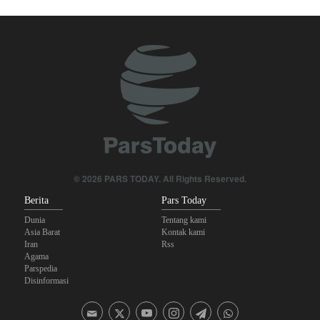
Terdepan Keamanan Perbatasan Iran
Bantuan Obat-obatan dari 11 Negara untuk Iran di Masa Perang
Yahya Saree: Operasi Khusus di Al-Mokha—Puluhan Pasukan
Saudi Tewas dan Terluka
Perlawanan Baru di Suriah Selatan Menarget Posisi Militer Israel
Operasi terbaru Militer Yaman; Kilang Aramco di Jizan Jadi
Target
© 2026 PARS TODAY. All Rights Reserved.
Parlemen Turki: Perjanjian Aliansi dengan Saudi-Pakistan Adalah
Berita
Pars Today
Langkah Gila—Turki Akan Jadi 'Penjaga Bayaran'!
Dunia
Tentang kami
Asia Barat
Kontak kami
Iran
Rss
Agama
Parspedia
Disinformasi