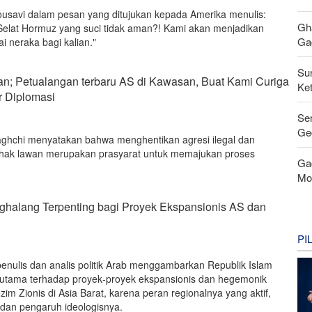
usavi dalam pesan yang ditujukan kepada Amerika menulis:
Gh
Selat Hormuz yang suci tidak aman?! Kami akan menjadikan
Gag
 neraka bagi kalian."
Su
an; Petualangan terbaru AS di Kawasan, Buat Kami Curiga
Ke
r Diplomasi
Se
Ge
aghchi menyatakan bahwa menghentikan agresi ilegal dan
ihak lawan merupakan prasyarat untuk memajukan proses
Ga
Mo
nghalang Terpenting bagi Proyek Ekspansionis AS dan
PI
enulis dan analis politik Arab menggambarkan Republik Islam
 utama terhadap proyek‑proyek ekspansionis dan hegemonik
zim Zionis di Asia Barat, karena peran regionalnya yang aktif,
dan pengaruh ideologisnya.