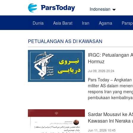
Indonesian
Dunia
Asia Barat
Iran
Agama
Parsp
PETUALANGAN AS DI KAWASAN
IRGC: Petualangan 
Hormuz
Jul 09, 2026 20:24
Pars Today – Angkatan 
militer AS dalam menent
respons Iran yang men
pembukaan kembalinya
Sardar Mousavi ke A
Kawasan Ini Neraka u
Jun 11, 2026 10:45