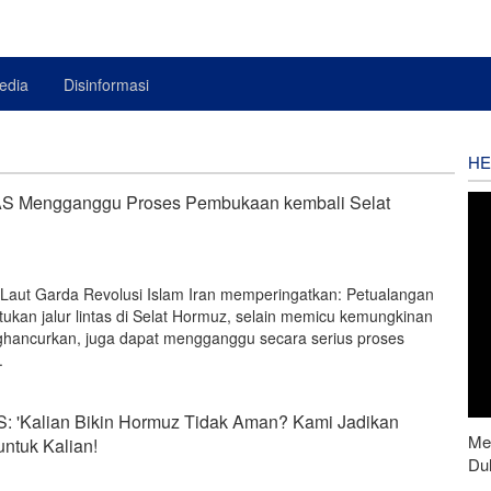
edia
Disinformasi
HE
AS Mengganggu Proses Pembukaan kembali Selat
Laut Garda Revolusi Islam Iran memperingatkan: Petualangan
ukan jalur lintas di Selat Hormuz, selain memicu kemungkinan
ghancurkan, juga dapat mengganggu secara serius proses
.
S: 'Kalian Bikin Hormuz Tidak Aman? Kami Jadikan
Men
ntuk Kalian!
Du