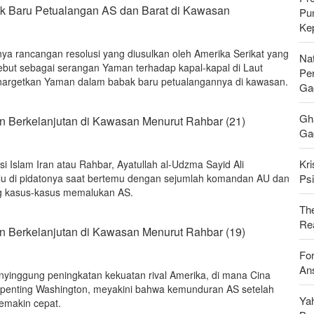
k Baru Petualangan AS dan Barat di Kawasan
Pu
Ke
inya rancangan resolusi yang diusulkan oleh Amerika Serikat yang
Nat
but sebagai serangan Yaman terhadap kapal-kapal di Laut
Pe
argetkan Yaman dalam babak baru petualangannya di kawasan.
Ga
Gh
Berkelanjutan di Kawasan Menurut Rahbar (21)
Gag
Kri
 Islam Iran atau Rahbar, Ayatullah al-Udzma Sayid Ali
Psi
lu di pidatonya saat bertemu dengan sejumlah komandan AU dan
g kasus-kasus memalukan AS.
Th
Rea
Berkelanjutan di Kawasan Menurut Rahbar (19)
For
Ans
enyinggung peningkatan kekuatan rival Amerika, di mana Cina
 terpenting Washington, meyakini bahwa kemunduran AS setelah
Ya
emakin cepat.