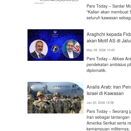
Pars Today – Sardar Mo
"Kalian akan membuat 
seluruh kawasan sebagai
Araghchi kepada Fid
akan Motif AS di Jalu
May 09, 2026 10:43
Pars Today – Abbas Ar
pendekatan ambisius p
diplomatik.
Analis Arab: Iran Pe
Israel di Kawasan
Jan 20, 2026 14:58
Pars Today – Seorang p
Iran sebagai tantangan
Amerika Serikat serta re
kemampuan militernya, 