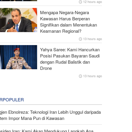
12 hours ago
Mengapa Negara-Negara
Kawasan Harus Berperan
Signifikan dalam Menentukan
Keamanan Regional?
13 hours ago
Yahya Saree: Kami Hancurkan
Posisi Pasukan Bayaran Saudi
dengan Rudal Balistik dan
Drone
13 hours ago
RPOPULER
gjen Ebnolreza: Teknologi Iran Lebih Unggul daripada
stem Impor Mana Pun di Kawasan
esiden Iran: Kami Akan Mendukung Langkah Apa