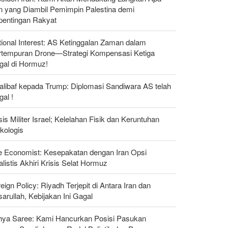
n yang Diambil Pemimpin Palestina demi
pentingan Rakyat
ional Interest: AS Ketinggalan Zaman dalam
rtempuran Drone—Strategi Kompensasi Ketiga
gal di Hormuz!
alibaf kepada Trump: Diplomasi Sandiwara AS telah
al !
sis Militer Israel; Kelelahan Fisik dan Keruntuhan
kologis
e Economist: Kesepakatan dengan Iran Opsi
listis Akhiri Krisis Selat Hormuz
eign Policy: Riyadh Terjepit di Antara Iran dan
arullah, Kebijakan Ini Gagal
hya Saree: Kami Hancurkan Posisi Pasukan