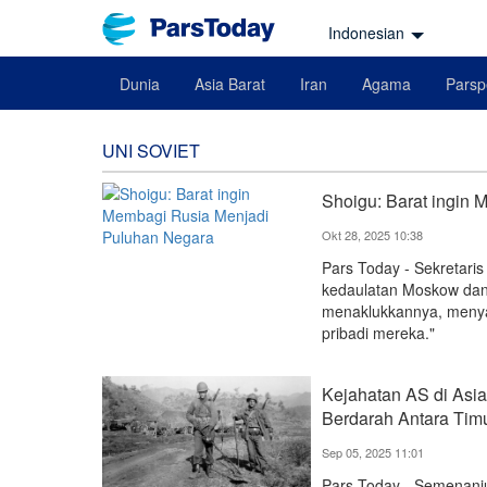
Indonesian
Dunia
Asia Barat
Iran
Agama
Parsp
UNI SOVIET
Shoigu: Barat ingin
Okt 28, 2025 10:38
Pars Today - Sekretar
kedaulatan Moskow dan 
menaklukkannya, meny
pribadi mereka."
Kejahatan AS di Asia
Berdarah Antara Tim
Sep 05, 2025 11:01
Pars Today - Semenanjun