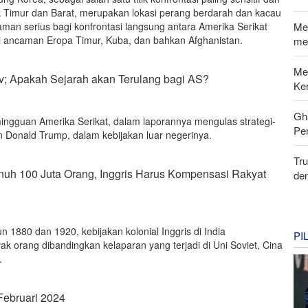
 Timur dan Barat, merupakan lokasi perang berdarah dan kacau
Me
an serius bagi konfrontasi langsung antara Amerika Serikat
hi ancaman Eropa Timur, Kuba, dan bahkan Afghanistan.
me
Me
; Apakah Sejarah akan Terulang bagi AS?
Ke
Gh
ingguan Amerika Serikat, dalam laporannya mengulas strategi-
Pe
n Donald Trump, dalam kebijakan luar negerinya.
Tr
uh 100 Juta Orang, Inggris Harus Kompensasi Rakyat
de
n 1880 dan 1920, kebijakan kolonial Inggris di India
PI
k orang dibandingkan kelaparan yang terjadi di Uni Soviet, Cina
.
Februari 2024