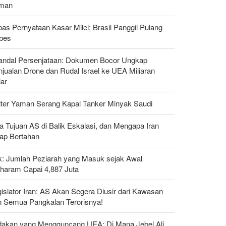
man
as Pernyataan Kasar Milei; Brasil Panggil Pulang
bes
andal Persenjataan: Dokumen Bocor Ungkap
jualan Drone dan Rudal Israel ke UEA Miliaran
lar
liter Yaman Serang Kapal Tanker Minyak Saudi
a Tujuan AS di Balik Eskalasi, dan Mengapa Iran
tap Bertahan
ak: Jumlah Peziarah yang Masuk sejak Awal
haram Capai 4,887 Juta
islator Iran: AS Akan Segera Diusir dari Kawasan
n Semua Pangkalan Terorisnya!
dakan yang Mengguncang UEA; Di Mana Jebel Ali