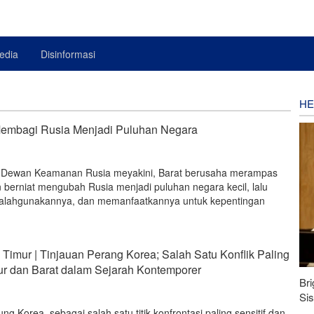
edia
Disinformasi
HE
 Membagi Rusia Menjadi Puluhan Negara
is Dewan Keamanan Rusia meyakini, Barat berusaha merampas
berniat mengubah Rusia menjadi puluhan negara kecil, lalu
alahgunakannya, dan memanfaatkannya untuk kepentingan
 Timur | Tinjauan Perang Korea; Salah Satu Konflik Paling
ur dan Barat dalam Sejarah Kontemporer
Bri
Si
g Korea, sebagai salah satu titik konfrontasi paling sensitif dan