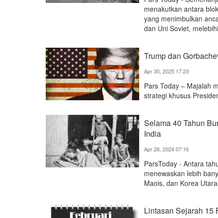
menakutkan antara blok
yang menimbulkan ancam
dan Uni Soviet, melebi
Trump dan Gorbachev
Apr 30, 2025 17:23
Pars Today – Majalah m
strategi khusus Preside
Selama 40 Tahun Bun
India
Apr 26, 2024 07:16
ParsToday - Antara tahu
menewaskan lebih banya
Maois, dan Korea Utara
Lintasan Sejarah 15 