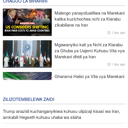
CHAGUO LA MHARIRI
Waziri wa Ulinzi: Vikosi vya Iran vimesheheni silaha za kujibu
Malengo yanayofuatiliwa na Marekani
mapigo kwa tishio lolote lile
katika kuzichochea nchi za Kiarabu
zikabiliane na Iran
UNSC: Kundi la DAESH (ISIS) lingali ni tishio kubwa kwa
1 day ago
usalama barani Afrika
Mgawanyiko kati ya Nchi za Kiarabu
Tume ya kupambana na uhalifu wa kiuchumi Nigeria yafunga
za Ghuba ya Uajemi Kuhusu Vita vya
akaunti za serikali ya jimbo
Marekani dhidi ya Iran
1 day ago
Taarifa ya nchi 8 za Kiarabu na Kiislamu yalaani jinai za Israel
Ghaza
Gharama Halisi ya Vita vya Marekani
dhidi ya Iran: Mara Nne ya Makadirio
ya Pentagon
2 days ago
ZILIZOTEMBELEWA ZAIDI
Trump anazidi kuchanganyikiwa kuhusu ulipizaji kisasi wa Iran,
amkabili Hegseth kuhusu uhaba wa silaha