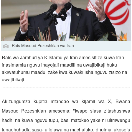
Rais Masoud Pezeshkian wa Iran
Rais wa Jamhuri ya Kiislamu ya Iran amesisitiza kuwa Iran
inasimamia nguvu inayojali maadili na uwajibikaji huku
akiwatuhumu maadui zake kwa kuwakilisha nguvu zisizo na
uwajibikaji.
Akizungumza kupitia mtandao wa kijamii wa X, Bwana
Masoud Pezeshkian amesema: "Iwapo siasa zitashushwa
hadhi na kuwa nguvu tupu, basi matokeo yake ni ulimwengu
tunaohuhudia sasa- uliojawa na machafuko, dhulma, ukosefu