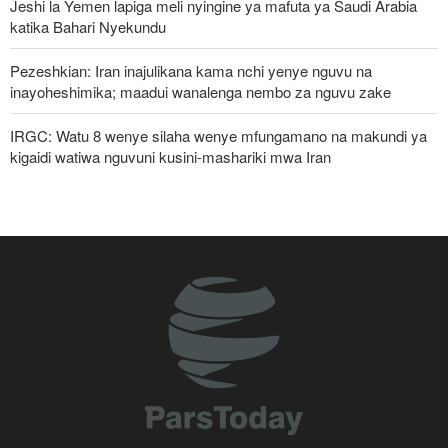
Jeshi la Yemen lapiga meli nyingine ya mafuta ya Saudi Arabia
katika Bahari Nyekundu
Pezeshkian: Iran inajulikana kama nchi yenye nguvu na
inayoheshimika; maadui wanalenga nembo za nguvu zake
IRGC: Watu 8 wenye silaha wenye mfungamano na makundi ya
kigaidi watiwa nguvuni kusini-mashariki mwa Iran
Pezeshkian: Iran itaunga mkono maamuzi yatakayochukuliwa na
viongozi wa Palestina
Ripoti: Marekani inazishinikiza nchi za Afrika kujiondoa ICC au
kukabiliwa na madhara
Malengo yanayofuatiliwa na Marekani katika kuzichochea nchi za
Kiarabu zikabiliane na Iran
Spika Qalibaf: Mkakati wa Marekani wa vitisho na kuvunja ahadi
umefeli