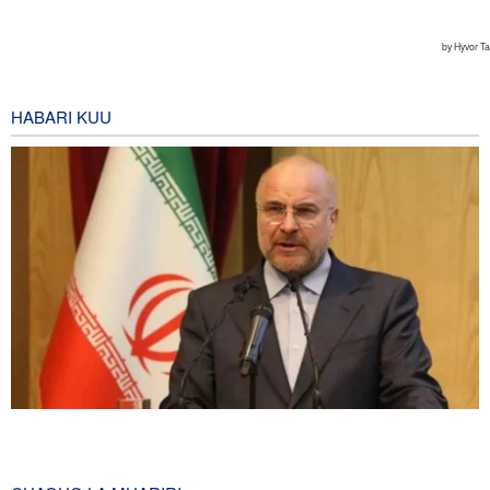
HABARI KUU
Spika Qalibaf: Mkakati wa Marekani wa vitisho na kuvunja ahadi
umefeli
6 hours ago