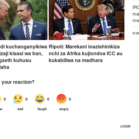
IR
mak
mw
El
un
idi kuchanganyikiwa
Ripoti: Marekani inazishinikiza
zaji kisasi wa Iran,
nchi za Afrika kujiondoa ICC au
Pe
egseth kuhusu
kukabiliwa na madhara
ya
laha
Rip
IC