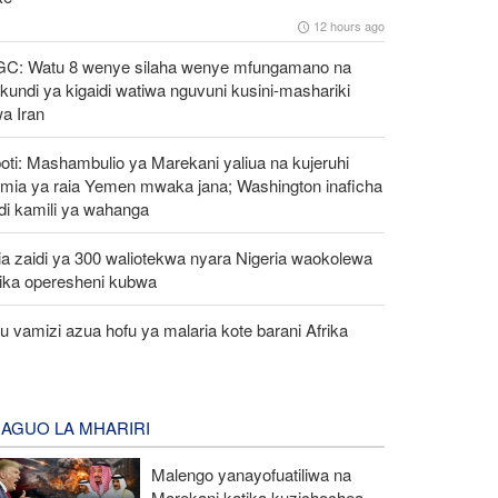
12 hours ago
GC: Watu 8 wenye silaha wenye mfungamano na
undi ya kigaidi watiwa nguvuni kusini-mashariki
a Iran
oti: Mashambulio ya Marekani yaliua na kujeruhi
mia ya raia Yemen mwaka jana; Washington inaficha
di kamili ya wahanga
a zaidi ya 300 waliotekwa nyara Nigeria waokolewa
tika operesheni kubwa
 vamizi azua hofu ya malaria kote barani Afrika
AGUO LA MHARIRI
Malengo yanayofuatiliwa na
Marekani katika kuzichochea