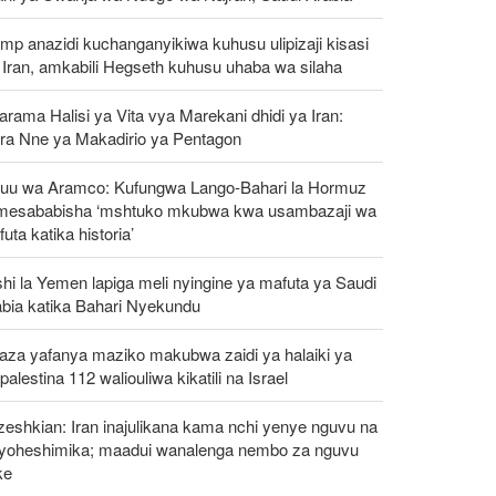
mp anazidi kuchanganyikiwa kuhusu ulipizaji kisasi
Iran, amkabili Hegseth kuhusu uhaba wa silaha
rama Halisi ya Vita vya Marekani dhidi ya Iran:
ra Nne ya Makadirio ya Pentagon
uu wa Aramco: Kufungwa Lango-Bahari la Hormuz
mesababisha ‘mshtuko mkubwa kwa usambazaji wa
uta katika historia’
hi la Yemen lapiga meli nyingine ya mafuta ya Saudi
abia katika Bahari Nyekundu
aza yafanya maziko makubwa zaidi ya halaiki ya
alestina 112 waliouliwa kikatili na Israel
eshkian: Iran inajulikana kama nchi yenye nguvu na
ayoheshimika; maadui wanalenga nembo za nguvu
ke