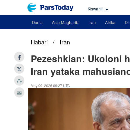
Kiswahili
Dunia
Asia Magharibi
Iran
Afrika
Din
Habari
/
Iran
Pezeshkian: Ukoloni h
Iran yataka mahusian
May 09, 2026 09:27 UTC