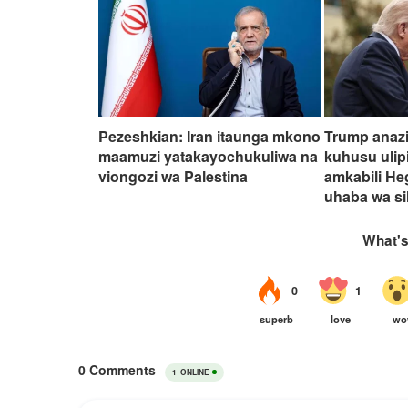
Pezeshkian: Iran itaunga mkono
Trump anaz
maamuzi yatakayochukuliwa na
kuhusu ulipi
viongozi wa Palestina
amkabili H
uhaba wa si