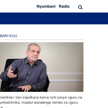
Nyumbani
Radio
BARI KUU
eshkian: Iran inajulikana kama nchi yenye nguvu na
ayoheshimika; maadui wanalenga nembo za nguvu
ke