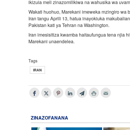
ikizuia meli zinazomilikiwa na wahusika wa uvam
Wakati huohuo, Marekani imeweka mzingiro wa bah
Iran tangu Aprili 13, hatua inayokiuka makubalia
Pakistan kati ya Tehran na Washington.
Iran imesisitiza kwamba haitaufungua tena njia 
Marekani unaendelea.
Tags
IRAN
ZINAZOFANANA