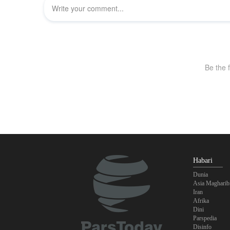
Habari
Dunia
Asia Magharib
Iran
Afrika
Dini
Parspedia
Disinfo