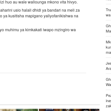
izi huo au wale waliounga mkono vita hivyo.
Tru
arini usio halali dhidi ya bandari na meli za
wa 
no ya kusitisha mapigano yaliyofanikishwa na
Gha
hiyo muhimu ya kimkakati iwapo mzingiro wa
Ma
Mk
ku
maf
Jes
Ar
Gh
Wap
Pez
in
za