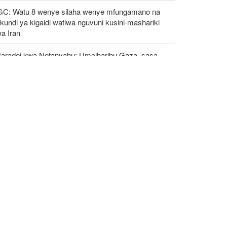
GC: Watu 8 wenye silaha wenye mfungamano na
undi ya kigaidi watiwa nguvuni kusini-mashariki
a Iran
Baradei kwa Netanyahu: Umeiharibu Gaza, sasa
azungumzia "uhuru" wa watu wake!
zeshkian: Iran itaunga mkono maamuzi
takayochukuliwa na viongozi wa Palestina
oti: Marekani inazishinikiza nchi za Afrika kujiondoa
C au kukabiliwa na madhara