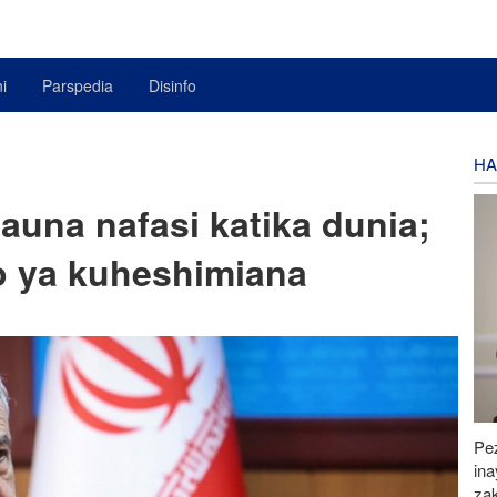
i
Parspedia
Disinfo
HA
auna nafasi katika dunia;
o ya kuheshimiana
Pez
in
za