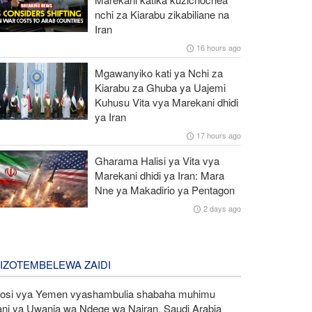
nchi za Kiarabu zikabiliane na
Iran
16 hours ago
Mgawanyiko kati ya Nchi za
Kiarabu za Ghuba ya Uajemi
Kuhusu Vita vya Marekani dhidi
ya Iran
17 hours ago
Gharama Halisi ya Vita vya
Marekani dhidi ya Iran: Mara
Nne ya Makadirio ya Pentagon
2 days ago
LIZOTEMBELEWA ZAIDI
kosi vya Yemen vyashambulia shabaha muhimu
ani ya Uwanja wa Ndege wa Najran, Saudi Arabia