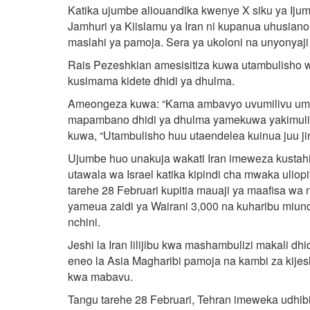
Katika ujumbe aliouandika kwenye X siku ya Iju
Jamhuri ya Kiislamu ya Iran ni kupanua uhusiano
maslahi ya pamoja. Sera ya ukoloni na unyonyaji 
Rais Pezeshkian amesisitiza kuwa utambulisho 
kusimama kidete dhidi ya dhulma.
Ameongeza kuwa: “Kama ambavyo uvumilivu umeji
mapambano dhidi ya dhulma yamekuwa yakimulika ka
kuwa, “Utambulisho huu utaendelea kuinua juu jina
Ujumbe huo unakuja wakati Iran imeweza kustahimi
utawala wa Israel katika kipindi cha mwaka ulio
tarehe 28 Februari kupitia mauaji ya maafisa wa
yameua zaidi ya Wairani 3,000 na kuharibu miun
nchini.
Jeshi la Iran lilijibu kwa mashambulizi makali dhi
eneo la Asia Magharibi pamoja na kambi za kijes
kwa mabavu.
Tangu tarehe 28 Februari, Tehran imeweka udhibi