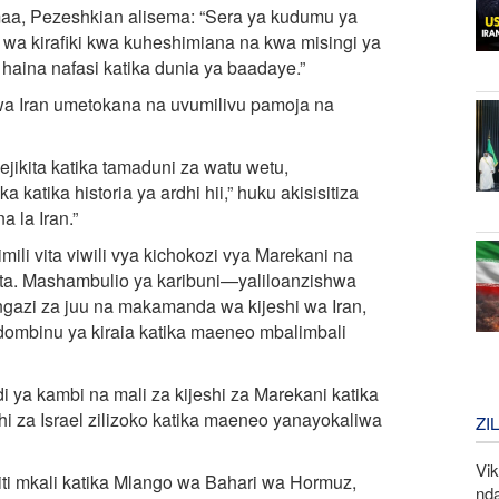
maa, Pezeshkian alisema: “Sera ya kudumu ya
 wa kirafiki kwa kuheshimiana na kwa misingi ya
haina nafasi katika dunia ya baadaye.”
wa Iran umetokana na uvumilivu pamoja na
kita katika tamaduni za watu wetu,
tika historia ya ardhi hii,” huku akisisitiza
 la Iran.”
li vita viwili vya kichokozi vya Marekani na
pita. Mashambulio ya karibuni—yaliloanzishwa
 ngazi za juu na makamanda wa kijeshi wa Iran,
dombinu ya kiraia katika maeneo mbalimbali
di ya kambi na mali za kijeshi za Marekani katika
hi za Israel zilizoko katika maeneo yanayokaliwa
ZI
Vi
ti mkali katika Mlango wa Bahari wa Hormuz,
nd