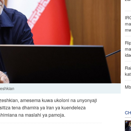
IR
mak
mw
Rip
ma
ida
Rai
ka
Mbu
zeshkian
ezeshkian, amesema kuwa ukoloni na unyonyaji
isitiza tena dhamira ya Iran ya kuendeleza
CH
shimiana na maslahi ya pamoja.