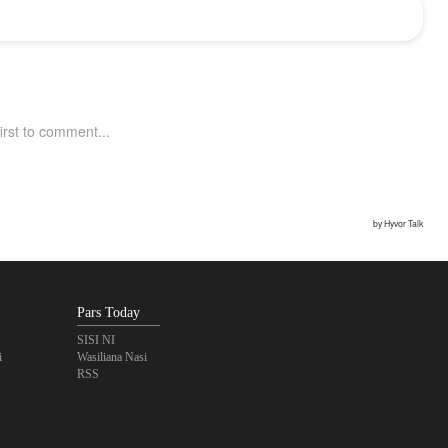
Pars Today
SISI NI
i
Wasiliana Nasi
RSS