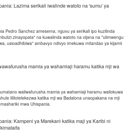
ania: Lazima serikali iwalinde watoto na 'sumu' ya
ia Pedro Sanchez amesema, nguvu ya serikali ipo kuzilinda
ulizi zinayopata" na kuwalinda watoto na vijana na "ulimwengu
, usioadhibiwa" ambavyo ndivyo imekuwa mitandao ya kijamii
 wawafurusha mamia ya wahamiaji haramu katika mji wa
a Jumatano waliwafurusha mamia ya wahamiaji haramu waliokuwa
 shule lililotelekezwa katika mji wa Badalona unaopakana na mji
-mashariki mwa Uhispania.
ania: Kampeni ya Marekani katika maji ya Karibi ni
 kimataifa