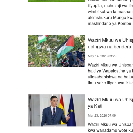
iliyopita, mchezaji wa t
wimbi kubwa la mashamb
akimshukuru Mungu kwa 
mashindano ya Kombe l
Waziri Mkuu wa Uhi
ubingwa na bendera 
May 14, 2026 03:29
Waziri Mkuu wa Uhispan
haki ya Wapalestina ya
uliosababishwa na hatu
timu yake ilipokuwa ikis
Waziri Mkuu wa Uhisp
ya Kati
Mar 23, 2026 07:09
Waziri Mkuu wa Uhispa
kwa wanadamu wote kut