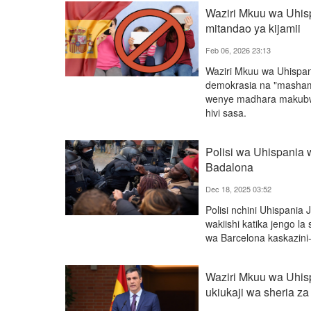
Waziri Mkuu wa Uhisp
mitandao ya kijamii
Feb 06, 2026 23:13
Waziri Mkuu wa Uhispan
demokrasia na "mashamb
wenye madhara makubwa
hivi sasa.
Polisi wa Uhispania
Badalona
Dec 18, 2025 03:52
Polisi nchini Uhispani
wakiishi katika jengo la
wa Barcelona kaskazini
Waziri Mkuu wa Uhisp
ukiukaji wa sheria za