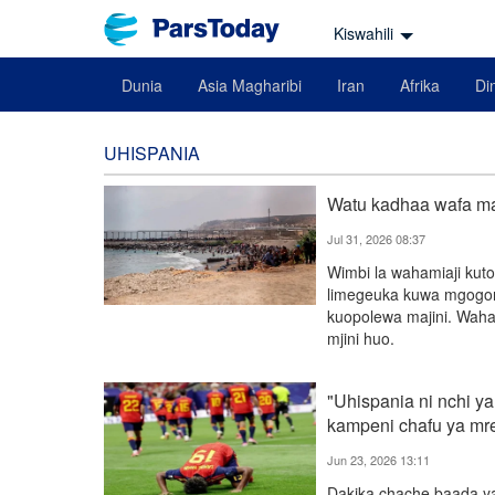
Kiswahili
Dunia
Asia Magharibi
Iran
Afrika
Din
UHISPANIA
Watu kadhaa wafa ma
Jul 31, 2026 08:37
Wimbi la wahamiaji kut
limegeuka kuwa mgogoro
kuopolewa majini. Waham
mjini huo.
"Uhispania ni nchi y
kampeni chafu ya mr
Jun 23, 2026 13:11
Dakika chache baada ya