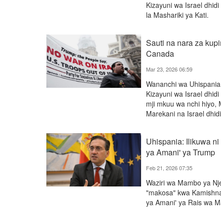
Kizayuni wa Israel dhidi
la Mashariki ya Kati.
Sauti na nara za kupi
Canada
Mar 23, 2026 06:59
Wananchi wa Uhispania
Kizayuni wa Israel dhid
mji mkuu wa nchi hiyo, 
Marekani na Israel dhidi
Uhispania: Ilikuwa 
ya Amani' ya Trump
Feb 21, 2026 07:35
Waziri wa Mambo ya Nje
"makosa" kwa Kamishna
ya Amani' ya Rais wa M