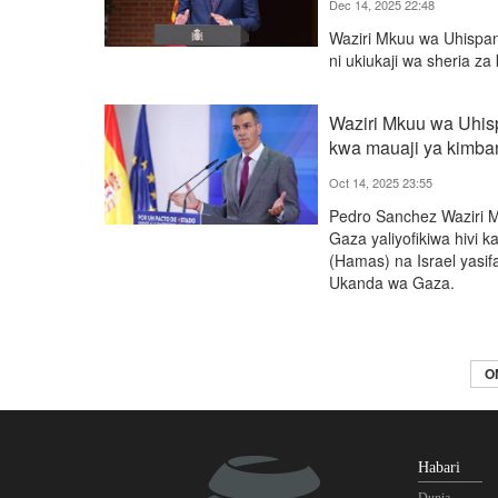
Dec 14, 2025 22:48
Waziri Mkuu wa Uhispa
ni ukiukaji wa sheria za 
Waziri Mkuu wa Uhispa
kwa mauaji ya kimba
Oct 14, 2025 23:55
Pedro Sanchez Waziri M
Gaza yaliyofikiwa hivi 
(Hamas) na Israel yasif
Ukanda wa Gaza.
O
Habari