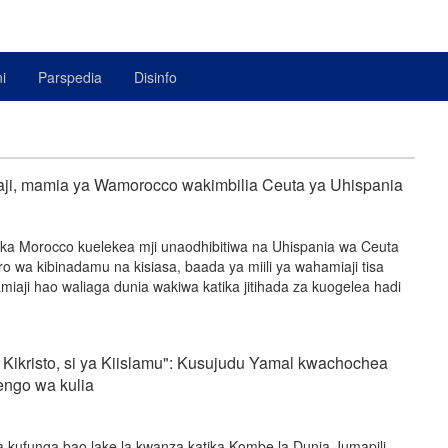
i
Parspedia
Disinfo
ji, mamia ya Wamorocco wakimbilia Ceuta ya Uhispania
oka Morocco kuelekea mji unaodhibitiwa na Uhispania wa Ceuta
 wa kibinadamu na kisiasa, baada ya miili ya wahamiaji tisa
iaji hao waliaga dunia wakiwa katika jitihada za kuogelea hadi
a Kikristo, si ya Kiislamu": Kusujudu Yamal kwachochea
engo wa kulia
 kufunga bao lake la kwanza katika Kombe la Dunia Jumapili