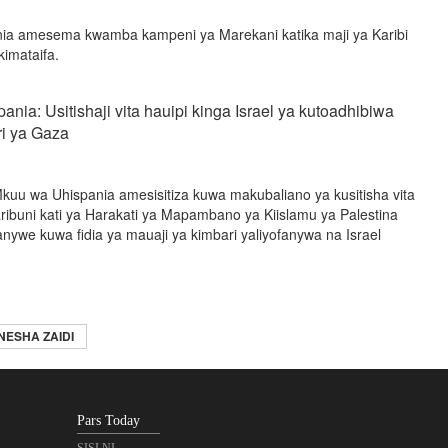
nia amesema kwamba kampeni ya Marekani katika maji ya Karibi
kimataifa.
nia: Usitishaji vita hauipi kinga Israel ya kutoadhibiwa
ri ya Gaza
kuu wa Uhispania amesisitiza kuwa makubaliano ya kusitisha vita
karibuni kati ya Harakati ya Mapambano ya Kiislamu ya Palestina
anywe kuwa fidia ya mauaji ya kimbari yaliyofanywa na Israel
NESHA ZAIDI
Pars Today