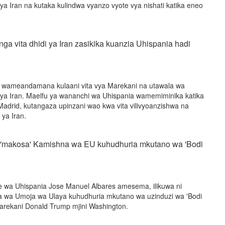
 ya Iran na kutaka kulindwa vyanzo vyote vya nishati katika eneo
nga vita dhidi ya Iran zasikika kuanzia Uhispania hadi
 wameandamana kulaani vita vya Marekani na utawala wa
i ya Iran. Maelfu ya wananchi wa Uhispania wamemiminika katika
Madrid, kutangaza upinzani wao kwa vita vilivyoanzishwa na
 ya Iran.
ni 'makosa' Kamishna wa EU kuhudhuria mkutano wa 'Bodi
 wa Uhispania Jose Manuel Albares amesema, ilikuwa ni
 wa Umoja wa Ulaya kuhudhuria mkutano wa uzinduzi wa 'Bodi
arekani Donald Trump mjini Washington.