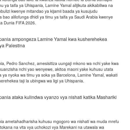
imu ya taifa ya Uhispania, Lamine Yamal alijikuta akikabiliwa na
ulizi kwenye mitandao ya kijamii baada ya kusujudu
bao alilofunga dhidi ya timu ya taifa ya Saudi Arabia kwenye
a Dunia FIFA 2026.
spania ampongeza Lamine Yamal kwa kusherehekea
ya Palestina
ia, Pedro Sanchez, amesisitiza uungaji mkono wa nchi yake kwa
 kuanzisha nchi yao wenyewe, akitoa maoni yake kuhusu utata
a ya nyoka wa timu ya soka ya Barcelona, Lamine Yamal, wakati
herehekea taji la ubingwa wa ligi ya Uhispania.
ania ataka kulindwa vyanzo vya nishati katika Mashariki
nia ametahadharisha kuhusu mgogoro wa nishati wa muda mrefu
okana na vita vya uchokozi vya Marekani na utawala wa