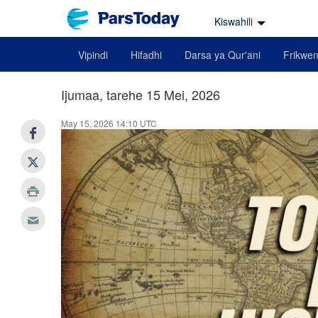
Kiswahili
Vipindi
Hifadhi
Darsa ya Qur'ani
Frikwen
Ijumaa, tarehe 15 Mei, 2026
May 15, 2026 14:10 UTC