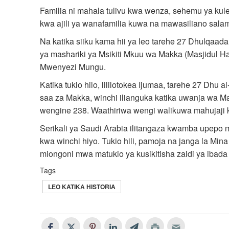
Familia ni mahala tulivu kwa wenza, sehemu ya kul
kwa ajili ya wanafamilia kuwa na mawasiliano salam
Na katika siiku kama hii ya leo tarehe 27 Dhulqaada
ya mashariki ya Msikiti Mkuu wa Makka (Masjidul 
Mwenyezi Mungu.
Katika tukio hilo, lililotokea Ijumaa, tarehe 27 Dhu
saa za Makka, winchi ilianguka katika uwanja wa M
wengine 238. Waathiriwa wengi walikuwa mahujaji ku
Serikali ya Saudi Arabia ilitangaza kwamba upepo 
kwa winchi hiyo. Tukio hili, pamoja na janga la Mi
miongoni mwa matukio ya kusikitisha zaidi ya ibada 
Tags
LEO KATIKA HISTORIA