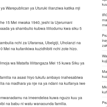
kuv
 ya Warepublican ya Uturuki ilianziwa katika mji
IR
mak
arehe 15 Mei mwaka 1940, jeshi la Ujerumani
mw
 baada ya shambulio kubwa lililodumu kwa siku 5
Pez
in
mbulia nchi za Ufaransa, Ubelgiji, Uholanzi na
za
ei na kufanikiwa kuzidhibiti nchi zote hizo.
Waz
kuj
Umoja wa Mataifa liliitangaza Mei 15 kuwa Siku ya
Mal
kuz
amilia na asasi hiyo tukufu ambayo inahesabiwa
ilia na madhara ya nje na ya ndani na kuifanya iwe
Mk
kuf
hiri mwanadamu na imeendelea kuwa nguzo kuu ya
Pe
ibi na babu ni watu wanaounda familia.