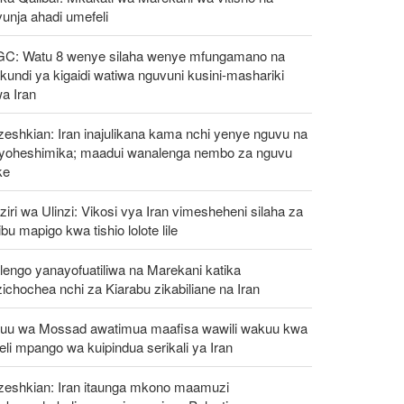
unja ahadi umefeli
GC: Watu 8 wenye silaha wenye mfungamano na
undi ya kigaidi watiwa nguvuni kusini-mashariki
a Iran
eshkian: Iran inajulikana kama nchi yenye nguvu na
ayoheshimika; maadui wanalenga nembo za nguvu
ke
iri wa Ulinzi: Vikosi vya Iran vimesheheni silaha za
ibu mapigo kwa tishio lolote lile
engo yanayofuatiliwa na Marekani katika
ichochea nchi za Kiarabu zikabiliane na Iran
uu wa Mossad awatimua maafisa wawili wakuu kwa
eli mpango wa kuipindua serikali ya Iran
zeshkian: Iran itaunga mkono maamuzi