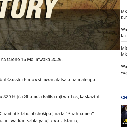
Mk
kuf
Wa
ku
Mi
Mk
a na tarehe 15 Mei mwaka 2026.
Wat
wa
Abul-Qassim Firdowsi mwanafalsafa na malenga
320 Hijria Shamsia katika mji wa Tus, kaskazini
CH
rani ni kitabu alichokipa jina la "Shahnameh".
aduni wa Iran kabla ya ujio wa Uislamu,