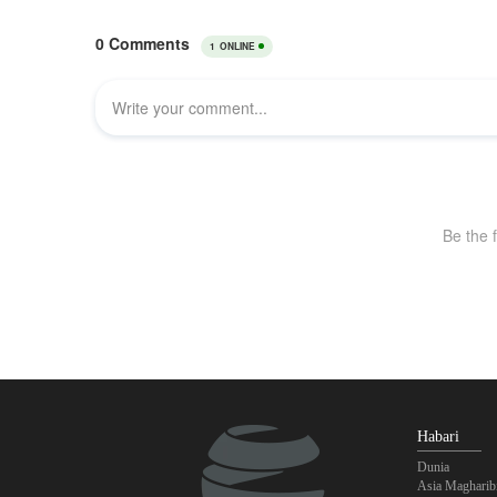
Habari
Dunia
Asia Magharib