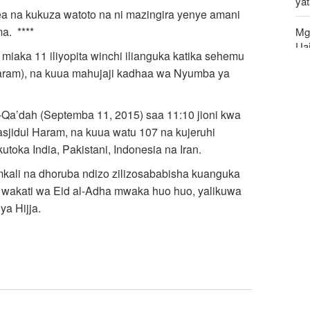
ya
ea na kukuza watoto na ni mazingira yenye amani
a. ****
Mg
Uaj
 miaka 11 iliyopita winchi ilianguka katika sehemu
Haram), na kuua mahujaji kadhaa wa Nyumba ya
Ma
wa
 al-Qa’dah (Septemba 11, 2015) saa 11:10 jioni kwa
UNS
asjidul Haram, na kuua watu 107 na kujeruhi
kw
toka India, Pakistani, Indonesia na Iran.
mkali na dhoruba ndizo zilizosababisha kuanguka
na wakati wa Eid al-Adha mwaka huo huo, yalikuwa
ya Hijja.