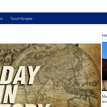
si
Tovuti Kongwe
HA
Ma
wa