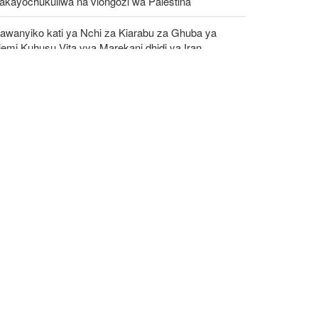
takayochukuliwa na viongozi wa Palestina
awanyiko kati ya Nchi za Kiarabu za Ghuba ya
emi Kuhusu Vita vya Marekani dhidi ya Iran
shambulizi mapya ya Yemen yaangamiza mamluki
 Saudia wasiopungua 58
C: Kundi la DAESH (ISIS) lingali ni tishio kubwa
a usalama barani Afrika