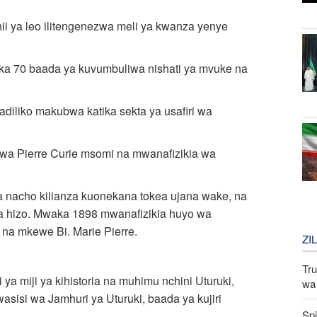
hii ya leo ilitengenezwa meli ya kwanza yenye
aka 70 baada ya kuvumbuliwa nishati ya mvuke na
badiliko makubwa katika sekta ya usafiri wa
aliwa Pierre Curie msomi na mwanafizikia wa
wa nacho kilianza kuonekana tokea ujana wake, na
ja hizo. Mwaka 1898 mwanafizikia huyo wa
 na mkewe Bi. Marie Pierre.
ZI
Tru
 ya miji ya kihistoria na muhimu nchini Uturuki,
wa 
sisi wa Jamhuri ya Uturuki, baada ya kujiri
Spi