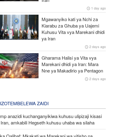
1 day ago
Mgawanyiko kati ya Nchi za
Kiarabu za Ghuba ya Uajemi
Kuhusu Vita vya Marekani dhidi
ya Iran
2 days ago
Gharama Halisi ya Vita vya
Marekani dhidi ya Iran: Mara
Nne ya Makadirio ya Pentagon
2 days ago
LIZOTEMBELEWA ZAIDI
mp anazidi kuchanganyikiwa kuhusu ulipizaji kisasi
Iran, amkabili Hegseth kuhusu uhaba wa silaha
ka Qalibaf: Mkakati wa Marekani wa vitisho na