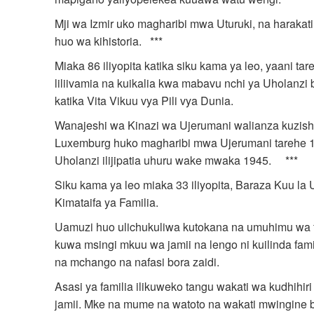
Mji wa Izmir uko magharibi mwa Uturuki, na harakati
huo wa kihistoria. ***
Miaka 86 iliyopita katika siku kama ya leo, yaani t
liliivamia na kuikalia kwa mabavu nchi ya Uholanzi
katika Vita Vikuu vya Pili vya Dunia.
Wanajeshi wa Kinazi wa Ujerumani walianza kuzisha
Luxemburg huko magharibi mwa Ujerumani tarehe 10 M
Uholanzi ilijipatia uhuru wake mwaka 1945. ***
Siku kama ya leo miaka 33 iliyopita, Baraza Kuu la 
Kimataifa ya Familia.
Uamuzi huo ulichukuliwa kutokana na umuhimu wa f
kuwa msingi mkuu wa jamii na lengo ni kuilinda fam
na mchango na nafasi bora zaidi.
Asasi ya familia ilikuweko tangu wakati wa kudhi
jamii. Mke na mume na watoto na wakati mwingine b