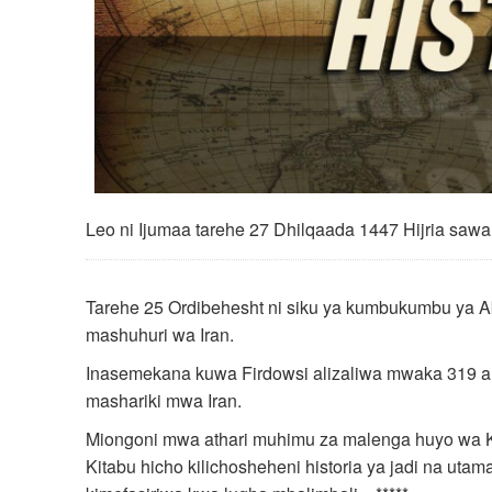
Leo ni Ijumaa tarehe 27 Dhilqaada 1447 Hijria saw
Tarehe 25 Ordibehesht ni siku ya kumbukumbu ya 
mashuhuri wa Iran.
Inasemekana kuwa Firdowsi alizaliwa mwaka 319 au 
mashariki mwa Iran.
Miongoni mwa athari muhimu za malenga huyo wa Kii
Kitabu hicho kilichosheheni historia ya jadi na utam