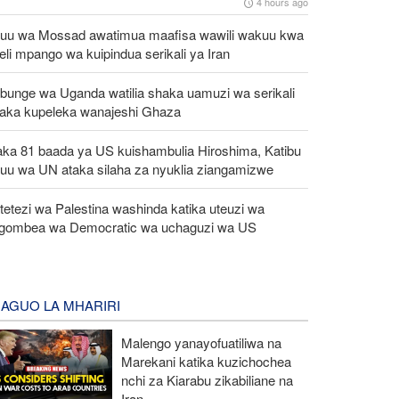
4 hours ago
uu wa Mossad awatimua maafisa wawili wakuu kwa
eli mpango wa kuipindua serikali ya Iran
bunge wa Uganda watilia shaka uamuzi wa serikali
taka kupeleka wanajeshi Ghaza
aka 81 baada ya US kuishambulia Hiroshima, Katibu
uu wa UN ataka silaha za nyuklia ziangamizwe
etezi wa Palestina washinda katika uteuzi wa
gombea wa Democratic wa uchaguzi wa US
AGUO LA MHARIRI
Malengo yanayofuatiliwa na
Marekani katika kuzichochea
nchi za Kiarabu zikabiliane na
Iran