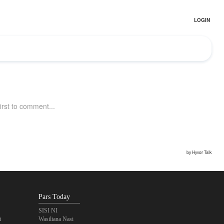
Pars Today
SISI NI
i
Wasiliana Nasi