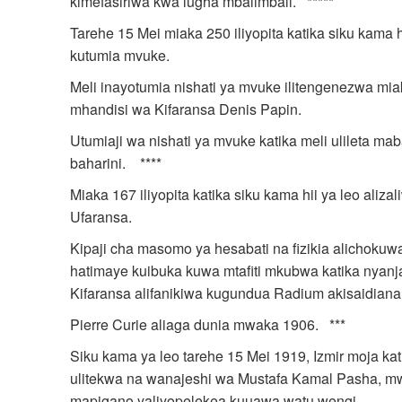
kimefasiriwa kwa lugha mbalimbali. *****
Tarehe 15 Mei miaka 250 iliyopita katika siku kama 
kutumia mvuke.
Meli inayotumia nishati ya mvuke ilitengenezwa mi
mhandisi wa Kifaransa Denis Papin.
Utumiaji wa nishati ya mvuke katika meli ulileta ma
baharini. ****
Miaka 167 iliyopita katika siku kama hii ya leo aliz
Ufaransa.
Kipaji cha masomo ya hesabati na fizikia alichoku
hatimaye kuibuka kuwa mtafiti mkubwa katika nyan
Kifaransa alifanikiwa kugundua Radium akisaidiana
Pierre Curie aliaga dunia mwaka 1906. ***
Siku kama ya leo tarehe 15 Mei 1919, Izmir moja kati
ulitekwa na wanajeshi wa Mustafa Kamal Pasha, mwa
mapigano yaliyopelekea kuuawa watu wengi.