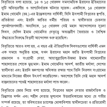
বিবৃতিতে বলা হয়েছে, ১৪ ও ১৫ খোরদদ সমসাময়িক ইরানের ইতিহাসের
দুটি অবিস্মরণীয় ও ভাগ্যনির্ধারক ঘটনার স্মারক। একদিকে, ১৪ খোরদাদ
ইমাম খোমেনি (রহ.)-এর ইন্তেকালের বার্ষিকী, যিনি ইসলামী বিপ্লবের স্থপতি,
প্রতিষ্ঠাতা এবং ইরানি জাতির ধর্মীয় পরিচয় ও স্বাধীনতার চেতনার
পুনর্জাগরণকারী। অন্যদিকে, ১৫ খোরদদ সেই মহান আন্দোলনের সূচনা
দিবস, যেদিন ইমাম খোমেনির নেতৃত্বে অভ্যন্তরীণ স্বৈরাচার ও বৈশ্বিক
ঔদ্ধত্যের বিরুদ্ধে বিপ্লবী আন্দোলন শুরু হয়েছিল।
বিবৃতিতে আরও বলা হয়, এ বছর এই ঐতিহাসিক দিবসগুলোর বার্ষিকী এমন
এক সময়ে অনুষ্ঠিত হচ্ছে, যখন ইরানের মহান জাতি ইসলামী বিপ্লবের
প্রজ্ঞাবান ও সংগ্রামী নেতা, আয়াতুল্লাহিল-উজমা ইমাম খামেনেয়ীর
শাহাদাতের শোকে মুহ্যমান। ইমাম খোমেনির আদর্শ, জাতীয় মর্যাদা, দেশের
স্বাধীনতা এবং ইরানি জনগণের অধিকার রক্ষার পথে তিনি নিরলস সংগ্রামের
মাধ্যমে নিজের জীবন উৎসর্গ করেছিলেন। অবশেষে তিনি সেই মহান আদর্শ
বাস্তবায়নের পথেই শাহাদাতের মর্যাদা লাভ করেন।
বিবৃতিতে জোর দিয়ে বলা হয়েছে, বিপ্লবের মহান নেতার রাজনৈতিক ও
চিন্তাগত দর্শন এবং শহীদ নেতার মূল্যবান উত্তরাধিকারের মধ্যে যে গভীর
সম্পর্ক রয়েছে, তা ভবিষ্যতের চ্যালেঞ্জ মোকাবিলায় স্বাধীনচেতা ও প্রতিরোধী