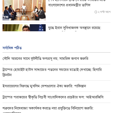
বাংলাদেশের প্রধানমন্ত্রীর তাগিদ
২ ঘন্টা আগে
খবর
যুদ্ধে ইরান সুবিধাজনক অবস্থানে রয়েছে:
সাবেক মার্কিন যুদ্ধমন্ত্রী
৮ ঘন্টা আগে
বিশ্ব
সর্বাধিক পঠিত
সৌদি আরবের সাথে কূটনীতি ফলপ্রসূ নয়; সামরিক জবাব জরুরি
ট্রাম্পের হোয়াইট হাউস সাদ্দামের পতনের সময়ের মতোই দেখাচ্ছে: হিলারি
ক্লিনটন
ইসরায়েলের বিরুদ্ধে মুসলিম দেশগুলোর ঐক্য জরুরি: পাকিস্তান
ট্রাম্পের পরাজয়ের স্বীকৃতি বিপ্লবী সাংবাদিকদের প্রচেষ্টার ফল: আইআরজিসি
শত্রুদের নিষেধাজ্ঞা অকার্যকর করতে নয়া প্রযুক্তিতে বিনিয়োগ জরুরি: