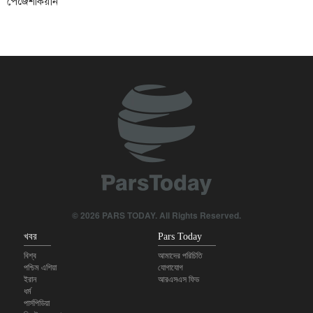
পেজেশকিয়ান
ফের ইয়েমেনি ক্ষেপণাস্ত্র ও ড্রোন হামলা: সৌদি-সমর্থিত বাহিনীর কয়েক ডজন
সদস্য নিহত
ইয়েমেনি বাহিনী সৌদি আরবে ব্যাপক ও নজিরবিহীন হামলা চালিয়েছে
অস্ত্র উৎপাদনে পেন্টাগনের এত তাড়াহুড়ো কেন?
মার্কিন ঘাঁটিগুলোই আঞ্চলিক নিরাপত্তার ধাঁধা: ‘মক্কা চুক্তি’ সম্পর্কে সাবেক পাক
সাংসদের প্রতিক্রিয়া
তৃতীয় বর্ষের সূচনায় সর্বোচ্চ নেতার সঙ্গে সাক্ষাত করলেন ইরানের প্রেসিডেন্ট
© 2026 PARS TODAY. All Rights Reserved.
খবর
Pars Today
বিশ্ব
আমাদের পরিচিতি
পশ্চিম এশিয়া
যোগাযোগ
ইরান
আরএসএস ফিড
ধর্ম
পার্সপিডিয়া