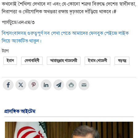
কখনোই শৈথিল্য দেখাবে না এবং যে-কোনো শত্রুর বিরুদ্ধে দেশের স্বাধীনতা,
নিরাপত্তা ও ভৌগোলিক অখণ্ডতা রক্ষায় দৃঢ়ভাবে দাঁড়িয়ে থাকবে।#
পার্সটুডে/এনএম/৩
বিশ্বসংবাদসহ গুরুত্বপূর্ণ সব লেখা পেতে আমাদের ফেসবুক পেইজে লাইক
দিয়ে অ্যাকটিভ থাকুন।
ট্যাগ
ইরান
সেনাবাহিনী
আয়াতুল্লাহ খামেনেয়ী
ইমাম খোমেনী
ষড়যন্ত্র
প্রাসঙ্গিক আইটেম