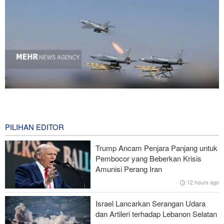
National Interest: AS Ketinggalan Zaman dalam Pertempuran
Drone—Strategi Kompensasi Ketiga Gagal di Hormuz!
8 hours ago
PILIHAN EDITOR
Brigjen Akrami Nia: Artesh dalam Kondisi Siaga Penuh
Trump Ancam Penjara Panjang untuk
Pembocor yang Beberkan Krisis
Foreign Policy: Riyadh Terjepit di Antara Iran dan Ansarullah,
Amunisi Perang Iran
Kebijakan Ini Gagal
12 hours ago
Brigjen Ebnolreza: Teknologi Iran Lebih Unggul daripada Sistem
Israel Lancarkan Serangan Udara
Impor Mana Pun di Kawasan
dan Artileri terhadap Lebanon Selatan