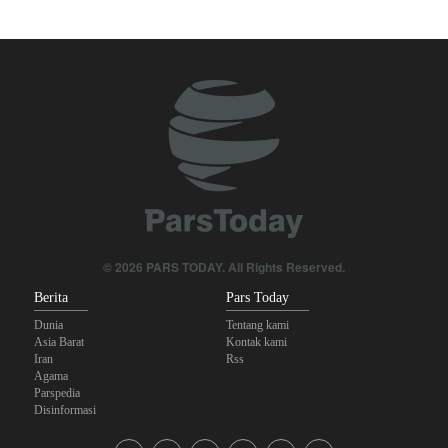
Tiga Tujuan AS di Balik Eskalasi, dan Mengapa Iran Tetap
Bertahan
Brigjen Ebnolreza: Teknologi Iran Lebih Unggul daripada Sistem
Impor Mana Pun di Kawasan
Irak: Jumlah Peziarah yang Masuk sejak Awal Muharam Capai
4,887 Juta
Legislator Iran: AS Akan Segera Diusir dari Kawasan dan Semua
Pangkalan Terorisnya!
Ledakan yang Mengguncang UEA; Di Mana Jebel Ali dan
© 2026 PARS TODAY. All Rights Reserved.
Mengapa Itu Penting?
Berita
Pars Today
Dunia
Tentang kami
Asia Barat
Kontak kami
Iran
Rss
Agama
Parspedia
Disinformasi