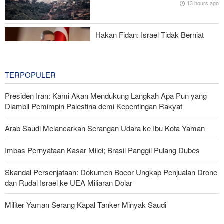
13 hours ago
Mengapa AS Nyaris Kehabisan Senjata dalam perang melawan
Iran?
Hakan Fidan: Israel Tidak Berniat
Capai Perdamaian
14 hours ago
TERPOPULER
Presiden Iran: Kami Akan Mendukung Langkah Apa Pun yang
Diambil Pemimpin Palestina demi Kepentingan Rakyat
Arab Saudi Melancarkan Serangan Udara ke Ibu Kota Yaman
Imbas Pernyataan Kasar Milei; Brasil Panggil Pulang Dubes
Skandal Persenjataan: Dokumen Bocor Ungkap Penjualan Drone
dan Rudal Israel ke UEA Miliaran Dolar
Militer Yaman Serang Kapal Tanker Minyak Saudi