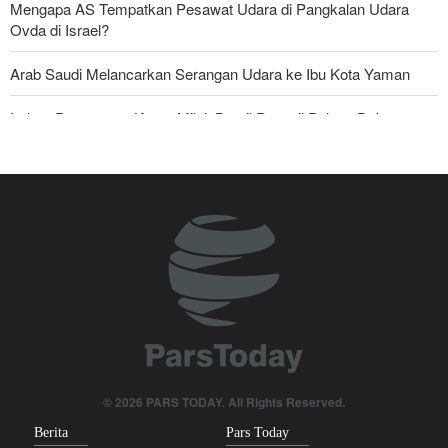
Mengapa AS Tempatkan Pesawat Udara di Pangkalan Udara
Ovda di Israel?
Arab Saudi Melancarkan Serangan Udara ke Ibu Kota Yaman
Imbas Pernyataan Kasar Milei; Brasil Panggil Pulang Dubes
Skandal Persenjataan: Dokumen Bocor Ungkap Penjualan Drone
dan Rudal Israel ke UEA Miliaran Dolar
Militer Yaman Serang Kapal Tanker Minyak Saudi
Tiga Tujuan AS di Balik Eskalasi, dan Mengapa Iran Tetap
Bertahan
Irak: Jumlah Peziarah yang Masuk sejak Awal Muharam Capai
4,887 Juta
Legislator Iran: AS Akan Segera Diusir dari Kawasan dan Semua
© 2026 PARS TODAY. All Rights Reserved.
Pangkalan Terorisnya!
Berita
Pars Today