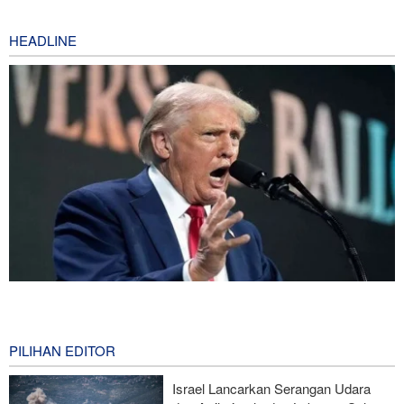
HEADLINE
Mengapa Koalisi Pendukung Trump Berada di Ambang
Keruntuhan?
1 hour ago
PILIHAN EDITOR
Gharibabadi: Kesepahaman Iran–Oman Bukan Berarti
Israel Lancarkan Serangan Udara
Pembukaan Penuh Selat Hormuz