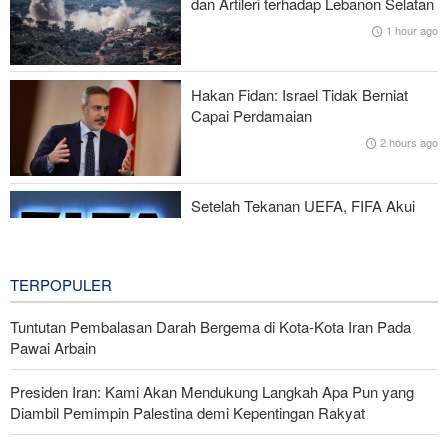
dan Artileri terhadap Lebanon Selatan
1 hour ago
Trump Ancam Wartawan AS yang Bocorkan Informasi dengan
Hukuman Penjara Panjang
Hakan Fidan: Israel Tidak Berniat
Iran dan Irak Kembangan Kerja Sama Ilmiah, Penelitian, dan
Capai Perdamaian
Budaya
2 hours ago
Yedioth Ahronoth: 170 Ribu Ajukan Terapi Jiwa, 66 Kasus Bunuh
Diri
Setelah Tekanan UEFA, FIFA Akui
Kesalahan dan Hentikan Proyek
Komersialisasi
4 hours ago
TERPOPULER
Tuntutan Pembalasan Darah Bergema di Kota-Kota Iran Pada
Pawai Arbain
Presiden Iran: Kami Akan Mendukung Langkah Apa Pun yang
Diambil Pemimpin Palestina demi Kepentingan Rakyat