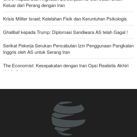
Keluar dari Perang dengan Iran
Krisis Militer Israel; Kelelahan Fisik dan Keruntuhan Psikologis
Ghalibaf kepada Trump: Diplomasi Sandiwara AS telah Gagal !
Serikat Pekerja Serukan Pencabutan Izin Penggunaan Pangkalan
Inggris oleh AS untuk Serang Iran
The Economist: Kesepakatan dengan Iran Opsi Realistis Akhiri
Krisis Selat Hormuz
Foreign Affairs: AS Harus Tinggalkan Asia Barat
Yahya Saree: Kami Hancurkan Posisi Pasukan Bayaran Saudi
dengan Rudal Balistik dan Drone
Mengapa Lobi Zionis di Amerika Tidak Lagi Seefektif Dulu?
Anggota Kongres AS Khawatirkan Dampak Menipisnya Rudal