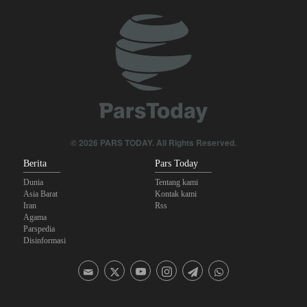
Kebijakan Ini Gagal
Krisis Militer Israel; Kelelahan Fisik dan Keruntuhan Psikologis
Yahya Saree: Kami Hancurkan Posisi Pasukan Bayaran Saudi
dengan Rudal Balistik dan Drone
Brigjen Akrami Nia: Artesh dalam Kondisi Siaga Penuh
Anggota Kongres AS Khawatirkan Dampak Menipisnya Rudal
© 2026 PARS TODAY. All Rights Reserved.
Amerika Hadapi Iran
Berita
Pars Today
Dunia
Tentang kami
Asia Barat
Kontak kami
Iran
Rss
Agama
Parspedia
Disinformasi