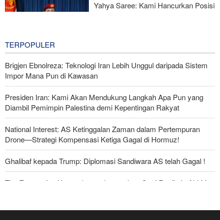
Yahya Saree: Kami Hancurkan Posisi
Pasukan Bayaran Saudi dengan
Rudal Balistik dan Drone
9 hours ago
TERPOPULER
Brigjen Ebnolreza: Teknologi Iran Lebih Unggul daripada Sistem
Impor Mana Pun di Kawasan
Presiden Iran: Kami Akan Mendukung Langkah Apa Pun yang
Diambil Pemimpin Palestina demi Kepentingan Rakyat
National Interest: AS Ketinggalan Zaman dalam Pertempuran
Drone—Strategi Kompensasi Ketiga Gagal di Hormuz!
Ghalibaf kepada Trump: Diplomasi Sandiwara AS telah Gagal !
The Economist: Kesepakatan dengan Iran Opsi Realistis Akhiri
Krisis Selat Hormuz
Foreign Policy: Riyadh Terjepit di Antara Iran dan Ansarullah,